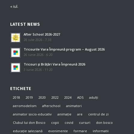
« iul.
LATEST NEWS
After School 2026-2027
28 iulie 2026 - 7:33
Tricourile Vara Împreună program – August 2026
26 iunie 2026 - 6:20
Tricouri și Brățări Vara Împreună 2026
3 iunie 2026 - 11:20
ETICHETE
2018
2019
2020
2022
2024
ADS
adulți
aeromodelism
afterschool
animatori
animator socio-educativ
animație
are
centrul de zi
Clubul lui don Bosco
copii
covid
cursuri
don bosco
educație saleziană
evenimente
formare
informatii