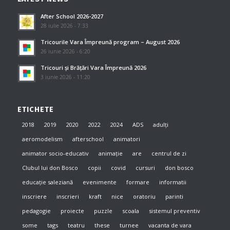
After School 2026-2027
28 iulie 2026 - 7:33
Tricourile Vara Împreună program – August 2026
26 iunie 2026 - 6:20
Tricouri și Brățări Vara Împreună 2026
3 iunie 2026 - 11:20
ETICHETE
2018
2019
2020
2022
2024
ADS
adulți
aeromodelism
afterschool
animatori
animator socio-educativ
animație
are
centrul de zi
Clubul lui don Bosco
copii
covid
cursuri
don bosco
educație saleziană
evenimente
formare
informatii
inscriere
inscrieri
kraft
nice
oratoriu
parinti
pedagogie
proiecte
puzzle
scoala
sistemul preventiv
some
tags
teatru
these
turnee
vacanta de vara