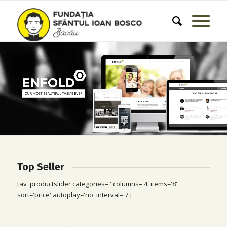
Top Seller
[av_productslider categories='' columns='4' items='8'
sort='price' autoplay='no' interval='7']