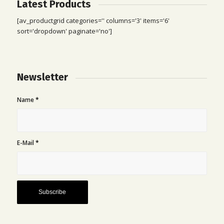
Latest Products
[av_productgrid categories='' columns='3' items='6'
sort='dropdown' paginate='no']
Newsletter
Name
*
E-Mail
*