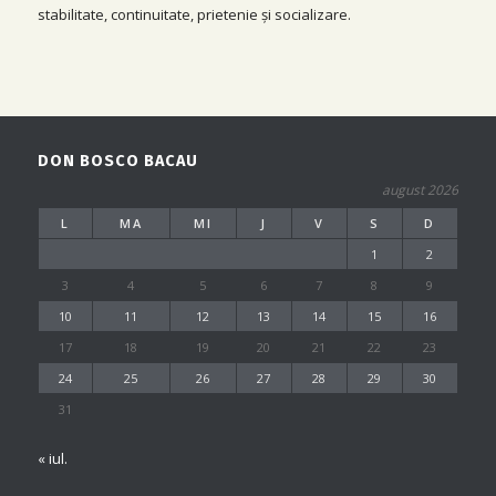
stabilitate, continuitate, prietenie și socializare.
DON BOSCO BACAU
august 2026
L
MA
MI
J
V
S
D
1
2
3
4
5
6
7
8
9
10
11
12
13
14
15
16
17
18
19
20
21
22
23
24
25
26
27
28
29
30
31
« iul.