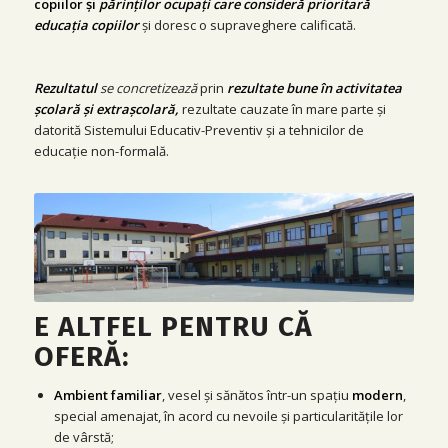
copiilor și
părinților ocupați care consideră prioritară
educația copiilor
și doresc o supraveghere calificată.
Rezultatul
se concretizează
prin
rezultate bune în activitatea
școlară și extrașcolară,
rezultate cauzate în mare parte și
datorită Sistemului Educativ-Preventiv și a tehnicilor de
educație non-formală.
E ALTFEL PENTRU CĂ
OFERĂ:
Ambient familiar
, vesel și sănătos într-un spaţiu
modern
,
special amenajat, în acord cu nevoile şi particularităţile lor
de vârstă;