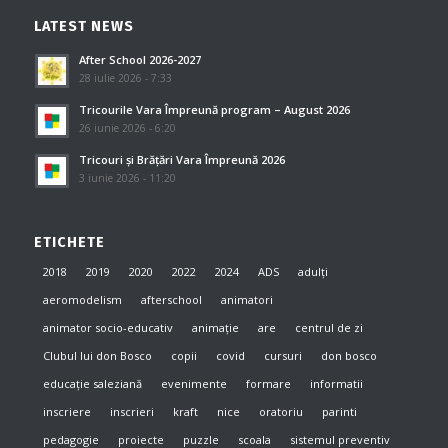
LATEST NEWS
After School 2026-2027
28 iulie 2026 - 7:33
Tricourile Vara Împreună program – August 2026
26 iunie 2026 - 6:20
Tricouri și Brățări Vara Împreună 2026
3 iunie 2026 - 11:20
ETICHETE
2018
2019
2020
2022
2024
ADS
adulți
aeromodelism
afterschool
animatori
animator socio-educativ
animație
are
centrul de zi
Clubul lui don Bosco
copii
covid
cursuri
don bosco
educație saleziană
evenimente
formare
informatii
inscriere
inscrieri
kraft
nice
oratoriu
parinti
pedagogie
proiecte
puzzle
scoala
sistemul preventiv