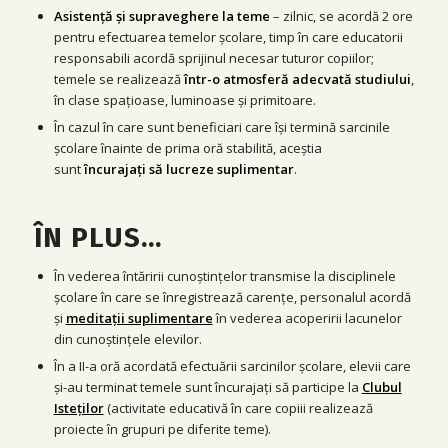
Asistență și supraveghere la teme
– zilnic, se acordă 2 ore
pentru efectuarea temelor școlare, timp în care educatorii
responsabili acordă sprijinul necesar tuturor copiilor;
temele se realizează
într-o atmosferă adecvată studiului
,
în clase spațioase, luminoase și primitoare.
În cazul în care sunt beneficiari care îşi termină sarcinile
şcolare înainte de prima oră stabilită, aceştia
sunt
încurajaţi să lucreze suplimentar
.
ÎN PLUS…
În vederea întăririi cunoştinţelor transmise la disciplinele
şcolare în care se înregistrează carenţe, personalul acordă
și
meditaţii suplimentare
în vederea acoperirii lacunelor
din cunoştinţele elevilor.
În a II-a oră acordată efectuării sarcinilor școlare, elevii care
și-au terminat temele sunt încurajați să participe la
Clubul
Isteților
(activitate educativă în care copiii realizează
proiecte în grupuri pe diferite teme).