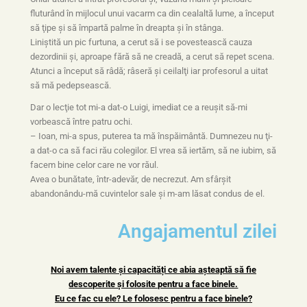
fluturând în mijlocul unui vacarm ca din cealaltă lume, a început
să ţipe şi să împartă palme în dreapta şi în stânga.
Liniştită un pic furtuna, a cerut să i se povestească cauza
dezordinii şi, aproape fără să ne creadă, a cerut să repet scena.
Atunci a început să râdă; râseră şi ceilalţi iar profesorul a uitat
să mă pedepsească.
Dar o lecţie tot mi-a dat-o Luigi, imediat ce a reuşit să-mi
vorbească între patru ochi.
– Ioan, mi-a spus, puterea ta mă înspăimântă. Dumnezeu nu ţi-
a dat-o ca să faci rău colegilor. El vrea să iertăm, să ne iubim, să
facem bine celor care ne vor răul.
Avea o bunătate, într-adevăr, de necrezut. Am sfârşit
abandonându-mă cuvintelor sale şi m-am lăsat condus de el.
Angajamentul zilei
Noi avem talente și capacități ce abia așteaptă să fie
descoperite și folosite pentru a face binele.
Eu ce fac cu ele? Le folosesc pentru a face binele?