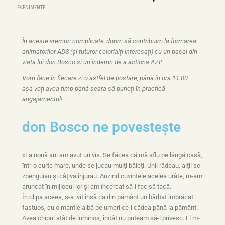
EVENIMENTE
În aceste vremuri complicate, dorim să contribuim la formarea
animatorilor ADS (și tuturor celorlalți interesați) cu un pasaj din
viața lui don Bosco și un îndemn de a acționa AZI!
Vom face în fiecare zi o astfel de postare, până în ora 11.00 –
așa veți avea timp până seara să puneți în practică
angajamentul!
don Bosco ne povestește
«La nouă ani am avut un vis. Se făcea că mă aflu pe lângă casă,
într-o curte mare, unde se jucau mulţi băieţi. Unii râdeau, alţii se
zbenguiau şi câţiva înjurau. Auzind cuvintele acelea urâte, m-am
aruncat în mijlocul lor şi am încercat să-i fac să tacă.
În clipa aceea, s-a ivit însă ca din pământ un bărbat îmbrăcat
fastuos, cu o mantie albă pe umeri ce-i cădea până la pământ.
Avea chipul atât de luminos, încât nu puteam să-l privesc. El m-