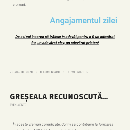
vremuri.
Angajamentul zilei
De azi voi încerca să trăiesc în adevăt pentru a fi un
adevărat
fiu, un adevărat elev, un adevărat prieten!
/
/
20 MARTIE 2020
0 COMENTARII
DE
WEBMASTER
GREȘEALA RECUNOSCUTĂ…
EVENIMENTE
În aceste vremuri complicate, dorim să contribuim la formarea