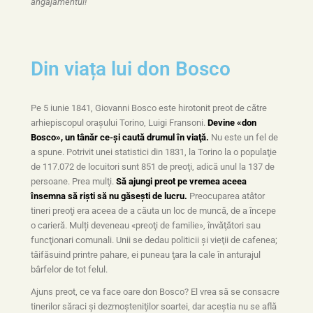
angajamentul!
Din viața lui don Bosco
Pe 5 iunie 1841, Giovanni Bosco este hirotonit preot de către
arhiepiscopul oraşului Torino, Luigi Fransoni.
Devine «don
Bosco», un tânăr ce-şi caută drumul în viaţă.
Nu este un fel de
a spune. Potrivit unei statistici din 1831, la Torino la o populaţie
de 117.072 de locuitori sunt 851 de preoţi, adică unul la 137 de
persoane. Prea mulţi.
Să ajungi preot pe vremea aceea
însemna să rişti să nu găseşti de lucru.
Preocuparea atâtor
tineri preoţi era aceea de a căuta un loc de muncă, de a începe
o carieră. Mulți deveneau «preoţi de familie», învăţători sau
funcţionari comunali. Unii se dedau politicii şi vieţii de cafenea;
tăifăsuind printre pahare, ei puneau ţara la cale în anturajul
bârfelor de tot felul.
Ajuns preot, ce va face oare don Bosco? El vrea să se consacre
tinerilor săraci şi dezmoşteniţilor soartei, dar aceştia nu se află