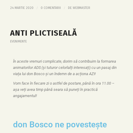
/
/
24 MARTIE 2020
0 COMENTARII
DE
WEBMASTER
ANTI PLICTISEALĂ
EVENIMENTE
În aceste vremuri complicate, dorim să contribuim la formarea
animatorilor ADS (și tuturor celorlalți interesați) cu un pasaj din
viața lui don Bosco și un îndemn de a acționa AZI!
Vom face în fiecare zi o astfel de postare, până în ora 11.00 –
așa veți avea timp până seara să puneți în practică
angajamentul!
don Bosco ne povestește