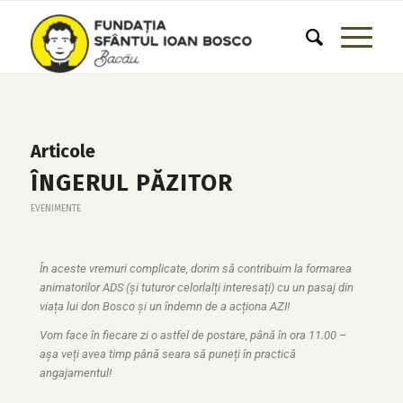
Articole
ÎNGERUL PĂZITOR
EVENIMENTE
În aceste vremuri complicate, dorim să contribuim la formarea
animatorilor ADS (și tuturor celorlalți interesați) cu un pasaj din
viața lui don Bosco și un îndemn de a acționa AZI!
Vom face în fiecare zi o astfel de postare, până în ora 11.00 –
așa veți avea timp până seara să puneți în practică
angajamentul!