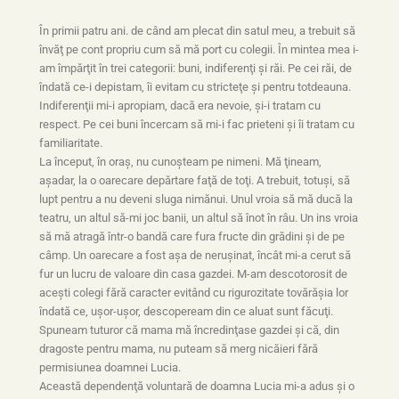
În primii patru ani. de când am plecat din satul meu, a trebuit să
învăţ pe cont propriu cum să mă port cu colegii. În mintea mea i-
am împărţit în trei categorii: buni, indiferenţi şi răi. Pe cei răi, de
îndată ce-i depistam, îi evitam cu stricteţe şi pentru totdeauna.
Indiferenţii mi-i apropiam, dacă era nevoie, şi-i tratam cu
respect. Pe cei buni încercam să mi-i fac prieteni şi îi tratam cu
familiaritate.
La început, în oraş, nu cunoşteam pe nimeni. Mă ţineam,
aşadar, la o oarecare depărtare faţă de toţi. A trebuit, totuşi, să
lupt pentru a nu deveni sluga nimănui. Unul vroia să mă ducă la
teatru, un altul să-mi joc banii, un altul să înot în râu. Un ins vroia
să mă atragă într-o bandă care fura fructe din grădini şi de pe
câmp. Un oarecare a fost aşa de neruşinat, încât mi-a cerut să
fur un lucru de valoare din casa gazdei. M-am descotorosit de
aceşti colegi fără caracter evitând cu rigurozitate tovărăşia lor
îndată ce, uşor-uşor, descopeream din ce aluat sunt făcuţi.
Spuneam tuturor că mama mă încredinţase gazdei şi că, din
dragoste pentru mama, nu puteam să merg nicăieri fără
permisiunea doamnei Lucia.
Această dependenţă voluntară de doamna Lucia mi-a adus şi o