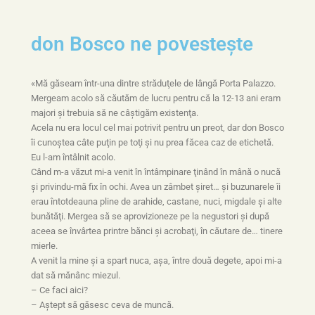
don Bosco ne povestește
«Mă găseam într-una dintre străduţele de lângă Porta Palazzo.
Mergeam acolo să căutăm de lucru pentru că la 12-13 ani eram
majori şi trebuia să ne câştigăm existenţa.
Acela nu era locul cel mai potrivit pentru un preot, dar don Bosco
îi cunoştea câte puţin pe toţi şi nu prea făcea caz de etichetă.
Eu l-am întâlnit acolo.
Când m-a văzut mi-a venit în întâmpinare ţinând în mână o nucă
şi privindu-mă fix în ochi. Avea un zâmbet şiret… şi buzunarele îi
erau întotdeauna pline de arahide, castane, nuci, migdale şi alte
bunătăţi. Mergea să se aprovizioneze pe la negustori şi după
aceea se învârtea printre bănci şi acrobaţi, în căutare de… tinere
mierle.
A venit la mine şi a spart nuca, aşa, între două degete, apoi mi-a
dat să mănânc miezul.
– Ce faci aici?
– Aştept să găsesc ceva de muncă.