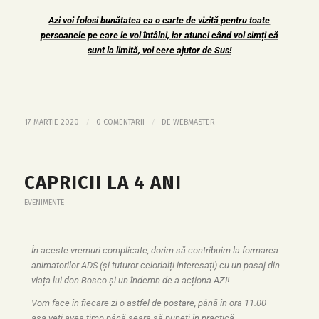
Azi voi folosi bunătatea ca o carte de vizită pentru toate
persoanele pe care le voi întâlni, iar atunci când voi simți că
sunt la limită, voi cere ajutor de Sus!
/
/
17 MARTIE 2020
0 COMENTARII
DE
WEBMASTER
CAPRICII LA 4 ANI
EVENIMENTE
În aceste vremuri complicate, dorim să contribuim la formarea
animatorilor ADS (și tuturor celorlalți interesați) cu un pasaj din
viața lui don Bosco și un îndemn de a acționa AZI!
Vom face în fiecare zi o astfel de postare, până în ora 11.00 –
așa veți avea timp până seara să puneți în practică