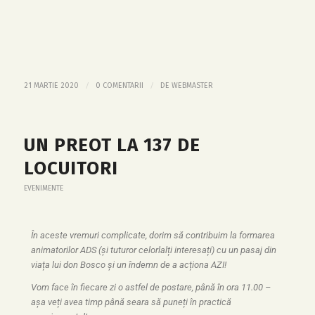
/
/
21 MARTIE 2020
0 COMENTARII
DE
WEBMASTER
UN PREOT LA 137 DE
LOCUITORI
EVENIMENTE
În aceste vremuri complicate, dorim să contribuim la formarea
animatorilor ADS (și tuturor celorlalți interesați) cu un pasaj din
viața lui don Bosco și un îndemn de a acționa AZI!
Vom face în fiecare zi o astfel de postare, până în ora 11.00 –
așa veți avea timp până seara să puneți în practică