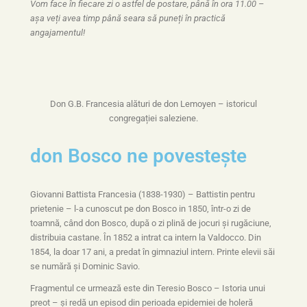
Vom face în fiecare zi o astfel de postare, până în ora 11.00 –
așa veți avea timp până seara să puneți în practică
angajamentul!
Don G.B. Francesia alături de don Lemoyen – istoricul
congregației saleziene.
don Bosco ne povestește
Giovanni Battista Francesia (1838-1930) – Battistin pentru
prietenie – l-a cunoscut pe don Bosco in 1850, într-o zi de
toamnă, când don Bosco, după o zi plină de jocuri și rugăciune,
distribuia castane. În 1852 a intrat ca intern la Valdocco. Din
1854, la doar 17 ani, a predat în gimnaziul intern. Printe elevii săi
se numără și Dominic Savio.
Fragmentul ce urmează este din Teresio Bosco – Istoria unui
preot – și redă un episod din perioada epidemiei de holeră