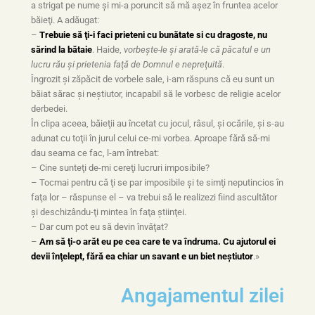
a strigat pe nume şi mi-a poruncit să mă aşez în fruntea acelor
băieţi. A adăugat:
–
Trebuie să ţi-i faci prieteni cu bunătate si cu dragoste, nu
sărind la bătaie
. Haide,
vorbeşte-le şi arată-le că păcatul e un
lucru rău şi prietenia faţă de Domnul e nepreţuită
.
Îngrozit şi zăpăcit de vorbele sale, i-am răspuns că eu sunt un
băiat sărac şi neştiutor, incapabil să le vorbesc de religie acelor
derbedei.
În clipa aceea, băieţii au încetat cu jocul, râsul, şi ocările, şi s-au
adunat cu toţii în jurul celui ce-mi vorbea. Aproape fără să-mi
dau seama ce fac, l-am întrebat:
– Cine sunteţi de-mi cereţi lucruri imposibile?
– Tocmai pentru că ţi se par imposibile şi te simţi neputincios în
faţa lor – răspunse el – va trebui să le realizezi fiind ascultător
şi deschizându-ţi mintea în faţa ştiinţei.
– Dar cum pot eu să devin învăţat?
–
Am să ţi-o arăt eu pe cea care te va îndruma. Cu ajutorul ei
devii înţelept, fără ea chiar un savant e un biet neştiutor
.»
Angajamentul zilei