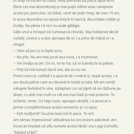
În timp ce intram la clasă, mulţi preferau să joace lapte acru.
Elevii cei mai dozordonaţi şi mai puţin silitori erau campionii
acelui joc periculos. Un băiat, venit de puţin timp, de vreo 15 ani,
în acea dezordine se aşeza liniştit în bancă, deschidea cărţile şi
învăţa. Se părea că nici nu aude gălăgia.
Câte unul a început să-l privească chiorâş. Mai îndrăzneţ decât
ceilalţi, cineva s-a dus aproape de el, l-a prins de mână şi i-a
strigat:
– Vino să joci şi tu lapte acru.
– Nu ştiu. Nu am mai jucat aşa ceva, i-a murmurat.
– Vei învăţa acum. Ori vii, ori te fac să vii luându-te la palme.
– Poţi să mă loveşti dacă vrei, dar eu nu vin.
Prost crescut, celălalt l-a apucat de o mână şi, după aceea, i-a
ars două palme care au răsunat în toată şcoala. Mi-am simţit
sângele fierbând în vine. Aşteptam ca cel jignit să se răzbune pe
drept, cu atât mai mult cu cât era mai înalt şi mai puternic. În
schimb, nimic. Cu faţa roşie, aproape vânătă, i-a aruncat o
privire compătimitoare acelui nemernic şi i-a spus:
– Eşti mulţumit? Acuma lasă-mă în pace. Te iert.
Am rămas impresionat: atitudinea lui era eroism adevărat. Am
încercat imediat să aflu numele acelui tânăr: era Luigi Comollo,
“băiatul sfânt”.