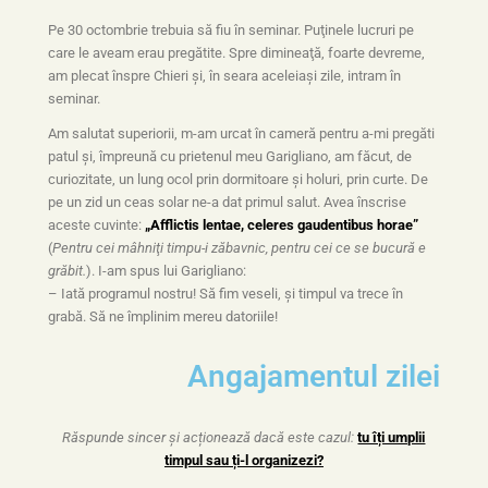
Pe 30 octombrie trebuia să fiu în seminar. Puţinele lucruri pe
care le aveam erau pregătite. Spre dimineaţă, foarte devreme,
am plecat înspre Chieri şi, în seara aceleiaşi zile, intram în
seminar.
Am salutat superiorii, m-am urcat în cameră pentru a-mi pregăti
patul şi, împreună cu prietenul meu Garigliano, am făcut, de
curiozitate, un lung ocol prin dormitoare şi holuri, prin curte. De
pe un zid un ceas solar ne-a dat primul salut. Avea înscrise
aceste cuvinte:
„Afflictis lentae, celeres gaudentibus horae”
(
Pentru cei mâhniţi timpu-i zăbavnic, pentru cei ce se bucură e
grăbit.
). I-am spus lui Garigliano:
– Iată programul nostru! Să fim veseli, şi timpul va trece în
grabă. Să ne împlinim mereu datoriile!
Angajamentul zilei
Răspunde sincer și acționează dacă este cazul:
tu îți umplii
timpul sau ți-l organizezi?