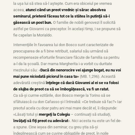
la uşa lui să stea să-l aştepte. Cum era obiceiul pe vremea
aceea,
atunci când un preot vrednic şi sărac absolvea
seminarul, prietenii făceau tot ce la stătea în putinţă să-i
găsească un post bun.
O familie de nobili genovezi îl solicită
astfel pe Giovanni ca preceptor. În acelaşi timp, i se propune să
fie capelan la Morialdo.
Intervenţiile în favoarea lui don Bosco sunt caracterizate de
preocuparea de a fi bine retribuit, salariul său urmând să
recompenseze eforturile financiare făcute de familia sa pentru
a-l da la şcoală. Dar mama Margherita i-a vorbit cu duritate
mezinului său: «
Dacă din nenorocire vei ajunge bogat, eu nu voi
mai pune niciodată piciorul în casa ta»
(MB. 1,296). Această
adevărată creştină
înţelege că dacă Giovanni al ei se va folosi
de slujba de preot ca să se îmbogăţească, va fi un ratat.
Ca să-şi curme ezitările, don Bosco merge la Torino să se
sfătuiască cu don Cafasso şi-l întreabă: «Ce trebuie să fac?» Iar
preotul acela cu doar patru ani mai mare decât el, îi răspunde:
«Lăsaţi totul şi
mergeţi la Colegiu
– continuați să studiați,
învăţaţi să fiţi preot cu adevărat
». Nici acesta nu este un fel de-
a spune. Cine ieşea din seminar, cu greu ştia să-şi
îndeplinească cum se cuvine obligaţiile de preot, în noile