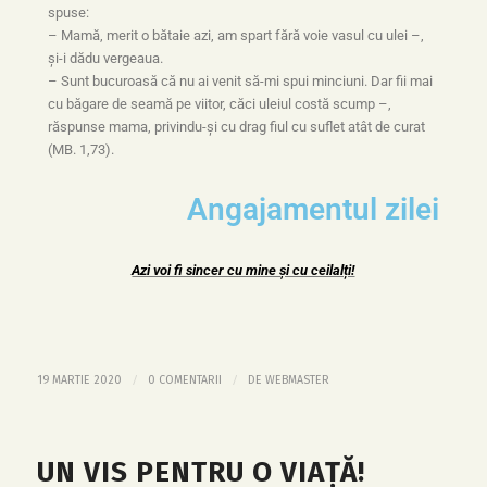
spuse:
– Mamă, merit o bătaie azi, am spart fără voie vasul cu ulei –,
şi-i dădu vergeaua.
– Sunt bucuroasă că nu ai venit să-mi spui minciuni. Dar fii mai
cu băgare de seamă pe viitor, căci uleiul costă scump –,
răspunse mama, privindu-şi cu drag fiul cu suflet atât de curat
(MB. 1,73).
Angajamentul zilei
Azi voi fi sincer cu mine și cu ceilalți!
/
/
19 MARTIE 2020
0 COMENTARII
DE
WEBMASTER
UN VIS PENTRU O VIAȚĂ!