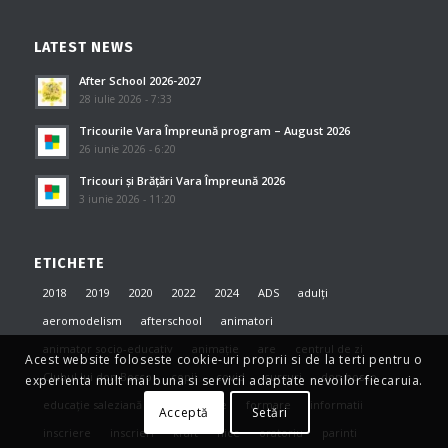
LATEST NEWS
After School 2026-2027
28 iulie 2026 - 7:33
Tricourile Vara Împreună program – August 2026
26 iunie 2026 - 6:20
Tricouri și Brățări Vara Împreună 2026
3 iunie 2026 - 11:20
ETICHETE
2018
2019
2020
2022
2024
ADS
adulți
aeromodelism
afterschool
animatori
animator socio-educativ
animație
are
centrul de zi
Acest website foloseste cookie-uri proprii si de la terti pentru o
Clubul lui don Bosco
copii
covid
cursuri
don bosco
experienta mult mai buna si servicii adaptate nevoilor fiecaruia.
educație saleziană
evenimente
formare
informatii
Acceptă
Setări
inscriere
inscrieri
kraft
nice
oratoriu
parinti