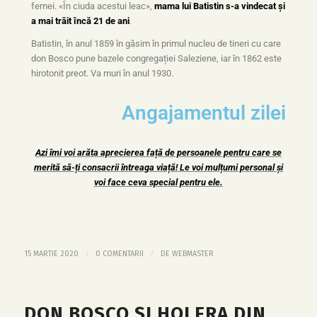
femei. «În ciuda acestui leac»,
mama lui Batistin s-a vindecat şi
a mai trăit încă 21 de ani
.
Batistin, în anul 1859 în găsim în primul nucleu de tineri cu care
don Bosco pune bazele congregației Saleziene, iar în 1862 este
hirotonit preot. Va muri în anul 1930.
Angajamentul zilei
Azi îmi voi arăta aprecierea față de persoanele pentru care se
merită să-ți consacrii întreaga viață! Le voi mulțumi personal și
voi face ceva special pentru ele.
/
/
15 MARTIE 2020
0 COMENTARII
DE
WEBMASTER
DON BOSCO ȘI HOLERA DIN