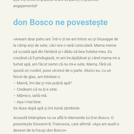
angajamentul!
don Bosco ne povestește
«Aveam doar patru ani. Într-o zi ne-am întors eu şi Giuseppe de
la câmp arşi de sete, căci era o vară caniculară. Mama merse
să scoată apă din fântână şi-i dădu să bea fratelui meu. Eu
crezând că îl privilegiază, m-am încăpățânat şi când mama mi-a
turnat apă, am făcut semn că nu mi-e sete. Mama, fără să
spună un cuvânt, puse ulciorul de-o parte. Atunci eu, cu un
firicel de glas, am întrebat-o:
– Mamă, îmi dai şi mie puţină apă?
– Credeam că nu ţi-e sete.
– Mămico, iartă-mă.
– Aşa-i mai bine.
Se duse după apă şi îmi turnă zâmbind».
Această întâmplare nu se află în Memoriile lui Don Bosco. O
povesteşte Giovanni B. Francesia, care afirmă: «Aşa am auzit-o
deseori de la însuşi don Bosco»