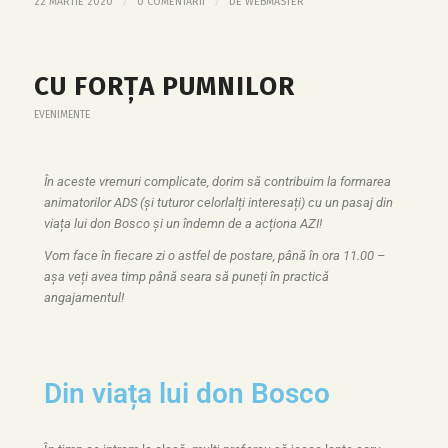
/
/
22 MARTIE 2020
0 COMENTARII
DE
WEBMASTER
CU FORŢA PUMNILOR
EVENIMENTE
În aceste vremuri complicate, dorim să contribuim la formarea
animatorilor ADS (și tuturor celorlalți interesați) cu un pasaj din
viața lui don Bosco și un îndemn de a acționa AZI!
Vom face în fiecare zi o astfel de postare, până în ora 11.00 –
așa veți avea timp până seara să puneți în practică
angajamentul!
Din viața lui don Bosco