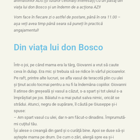
animatorilor ADS (și tuturor celorlalți interesați) cu un pasaj din
viața lui don Bosco și un îndemn de a acționa AZI!
Vom face în fiecare zi o astfel de postare, până în ora 11.00 –
așa veți avea timp până seara să puneți în practică
angajamentul!
Din viața lui don Bosco
Într-o joi, pe când mama era la târg, Giovanni a vrut să caute
ceva în dulap. Era mic şi trebuia să se ridice în vârful picioarelor.
Pe raft, printre alte lucruri, se afla vasul de teracotă plin cu ulei
şi ţinut acolo tocmai pentru a nu fi la îndemâna copiilor. Giovanni
îl atinse din greşeală şi vasul a căzut, s-a spart şi tot uleiul s-a
împrăştiat pe jos. Băiatul n-a mai putut salva nimic, oricât se
strădui. Atunci, negru de supărare, îl căută pe Giuseppe şi-i
spuse:
– Am spart vasul cu ulei, dar n-am făcut-o dinadins. Împrumută-
mi cuţitul tău.
Îşi alese o creangă din gard şi o curăţă bine. Apoi se duse să-şi
aştepte mama pe drum. De cum o zări, alergă spre ea şi-i