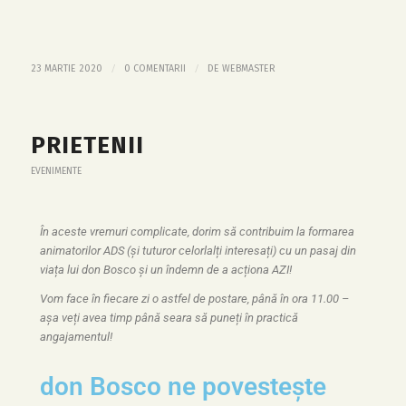
/
/
23 MARTIE 2020
0 COMENTARII
DE
WEBMASTER
PRIETENII
EVENIMENTE
În aceste vremuri complicate, dorim să contribuim la formarea
animatorilor ADS (și tuturor celorlalți interesați) cu un pasaj din
viața lui don Bosco și un îndemn de a acționa AZI!
Vom face în fiecare zi o astfel de postare, până în ora 11.00 –
așa veți avea timp până seara să puneți în practică
angajamentul!
don Bosco ne povestește