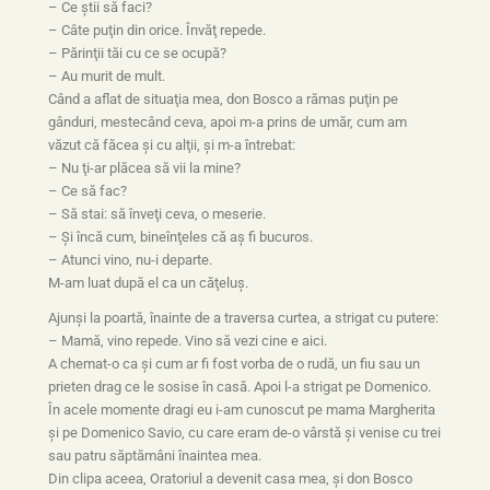
– Ce ştii să faci?
– Câte puţin din orice. Învăţ repede.
– Părinţii tăi cu ce se ocupă?
– Au murit de mult.
Când a aflat de situaţia mea, don Bosco a rămas puţin pe
gânduri, mestecând ceva, apoi m-a prins de umăr, cum am
văzut că făcea şi cu alţii, şi m-a întrebat:
– Nu ţi-ar plăcea să vii la mine?
– Ce să fac?
– Să stai: să înveţi ceva, o meserie.
– Şi încă cum, bineînţeles că aş fi bucuros.
– Atunci vino, nu-i departe.
M-am luat după el ca un căţeluş.
Ajunşi la poartă, înainte de a traversa curtea, a strigat cu putere:
– Mamă, vino repede. Vino să vezi cine e aici.
A chemat-o ca şi cum ar fi fost vorba de o rudă, un fiu sau un
prieten drag ce le sosise în casă. Apoi l-a strigat pe Domenico.
În acele momente dragi eu i-am cunoscut pe mama Margherita
şi pe Domenico Savio, cu care eram de-o vârstă şi venise cu trei
sau patru săptămâni înaintea mea.
Din clipa aceea, Oratoriul a devenit casa mea, şi don Bosco