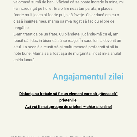
valoroasă sumă de bani. Văzând că se poate încrede în mine, mi
l-a încredinţat pe fiul ei. Era o fire neastâmpărată, îi plăcea
foarte mult joaca şi foarte puţin să înveţe. Chiar dacă era cu o
clasă înaintea mea, mama sa m-a rugat să fac cu el ore de
pregătire.
L-am tratat ca pe un frate. Cu blândeţe, jucându-mă cu el, am
reuşit să-l duc în biserică să se roage. În şase luni a devenit un
altul. La şcoală a reuşit să-şi mulţumească profesorii şi să ia
note bune. Mama sa a fost aşa de mulţumită, încât mi-a anulat
chiria lunară.
Angajamentul zilei
Distanța nu trebuie să fie un element care să „răcească”
prieteniile.
Azi voi fi mai aproape de prieteni – chiar și online!