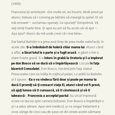
(1855):
Francesia îşi aminteşte: «De multe ori, eu însumi, tânăr preot pe
atunci, trebuia să-i conving pe bătrâni să meargă la spital. Or să
mă omoare! – exclamau speriaţi. Ce spuneţi? Dimpotrivă. Vă
veţi simţi foarte bine. Şi apoi eu am să fiu acolo să vă ajut –.
Aşa spui? Atunci du-mă unde crezi că-i mai bine».
Dar bietul Batistin n-a prea avut timp de prea multe satisfacții, în
acele zile.
S-a îmbolnăvit de holeră chiar mama lui
. Atunci când
a aflat,
a lăsat totul la o parte şi a fugit acasă
. A găsit-o într-o
stare foarte gravă. S-a
întors în grabă la Oratoriu şi l-a implorat
pe don Bosco să se ducă să o împărtăşească
. Locuia
în faţa
bisericii Consolatei
. Don Bosco, trecând prin faţa statuii
Preacuratei care se înălţa în mijlocul pieţei, i-o arătă lui Batistin
şi îi spuse: «
Ea o va vindeca fără doar şi poate pe mama ta
dacă îi promiţi să-ţi consacri viaţa Ei, atunci când vei fi preot,
să ajuţi lumea să O cunoască, să O cinstească şi să O
iubească
».
Francesia a acceptat pactul
. Au urcat împreună
scara ce ducea spre camera bolnavei. Don Bosco a împărtăşit-o
şi i-a adus alinare. Apoi veni medicul, şi ca singur tratament a
scos sânge de cinci sau de şase ori din vinele acelei sărmane