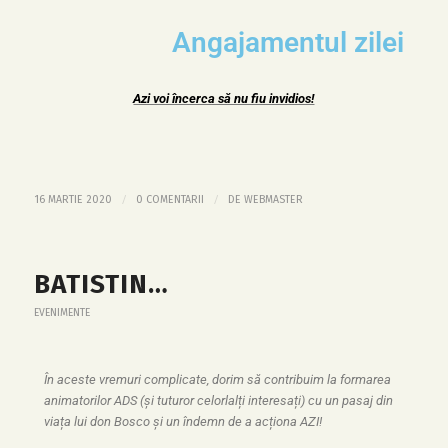
Angajamentul zilei
Azi voi încerca să nu fiu invidios!
/
/
16 MARTIE 2020
0 COMENTARII
DE
WEBMASTER
BATISTIN…
EVENIMENTE
În aceste vremuri complicate, dorim să contribuim la formarea
animatorilor ADS (și tuturor celorlalți interesați) cu un pasaj din
viața lui don Bosco și un îndemn de a acționa AZI!