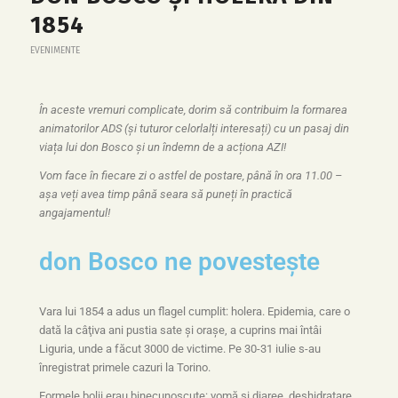
1854
EVENIMENTE
În aceste vremuri complicate, dorim să contribuim la formarea
animatorilor ADS (și tuturor celorlalți interesați) cu un pasaj din
viața lui don Bosco și un îndemn de a acționa AZI!
Vom face în fiecare zi o astfel de postare, până în ora 11.00 –
așa veți avea timp până seara să puneți în practică
angajamentul!
don Bosco ne povestește
Vara lui 1854 a adus un flagel cumplit: holera. Epidemia, care o
dată la câţiva ani pustia sate şi oraşe, a cuprins mai întâi
Liguria, unde a făcut 3000 de victime. Pe 30-31 iulie s-au
înregistrat primele cazuri la Torino.
Formele bolii erau binecunoscute: vomă şi diaree, deshidratare,