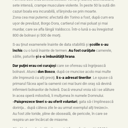
sete intensă, crampe musculare violente. În peste 50 la sută din
cazuri boala era incurabilă, sfârşindu-se prin moarte.
Zona cea mai puternic afectată din Torino a fost, după cum era
uşor de prevăzut, Borgo Dora, cartierul cel mai poluat şi mai
murdar, care se afla lângă Valdocco. Într-o lună s-au înregistrat
800 de bolnavi şi 500 de morţi.
S-au ţinut examenele înainte de data stabilită şi
şcolile s-au
închis
cu o lună înainte de termen.
Au fost curăţate
camerele,
sălile, paturile
şi s-a îmbunătăţit hrana
.
Dar puţini erau cei curajoşi
care se ofereau să îngrijească
bolnavii. Atunci
don Bosco
, după ce muncise acolo mai multe
zile împreună cu alţi preoţi,
li s-a adresat tinerilor
. Le spuse că
primarul făcea apel la oamenii cei mai buni din oraş să devină
infirmierii bolnavilor de holeră. Dacă vreunul vroia să i se alăture
în acea operă milostivă, îi mulţumea în numele Domnului.
«
Paisprezece tineri s-au oferit voluntari
, gata să-i împlinească
dorinţa… după câteva zile le-au urmat exemplul alţi treizeci».
Au fost zile toride, pline de oboseală, de pericole, în care se
respira un aer încărcat de miasme.