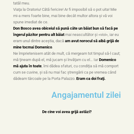
tatăl meu.
Viaţa la Oratoriu! Câtă fericire! Ar fi imposibil să o pot uita! Mie
mi-a mers foarte bine, mai bine decât multor altora şi vă voi
spune imediat de ce.
Don Bosco avea obiceiul să pună câte un băiat bun să facă pe
îngerul păzitor pentru alt băiat
mai neascultător şi «vioi», iar eu
eram unul dintre aceştia, dacă
am avut norocul să aibă grijă de
mine tocmai Domenico
.
Ne împrietenisem atât de mult, că mergeam tot timpul să-l caut;
mă ţineam după el, mă jucam şi învăţam cu el… Iar
Domenico
mă ajuta în toate
, îmi dădea sfaturi, cu condiţia să mă comport
cum se cuvine, şi să nu mai fac ştrengării ca pe vremea când
dădeam târcoale pe la Porta Palazzo.
Eram ca doi fraţi.
Angajamentul zilei
De cine voi avea grijă astăzi?