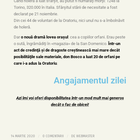
Când holera a luat sfârşit, au putut fi număraţi morţii: 1248 la
Torino, 320.000 în Italia. Sfârşitul stării de necesitate a fost
declarat pe 21 noiembrie.
Din cei 44 de voluntari de la Oratoriu, nici unul nu s-a îmbolnăvit
de holeră.
Dar
o nouă dramă lovea oraşul
: cea a copiilor orfani. Erau peste
o sută, îngrămădiţi în «magazia» de la San Domenico.
Într-un
act de credinţă şi de dragoste creştinească mai mare decât
posibilităţile sale materiale, don Bosco a luat 20 de orfani pe
care i-a adus la Oratoriu
.
Angajamentul zilei
Azi îmi voi oferi disponibilitatea într-un mod mult mai generos
decât o fac de obicei!
/
/
14 MARTIE 2020
0 COMENTARII
DE
WEBMASTER