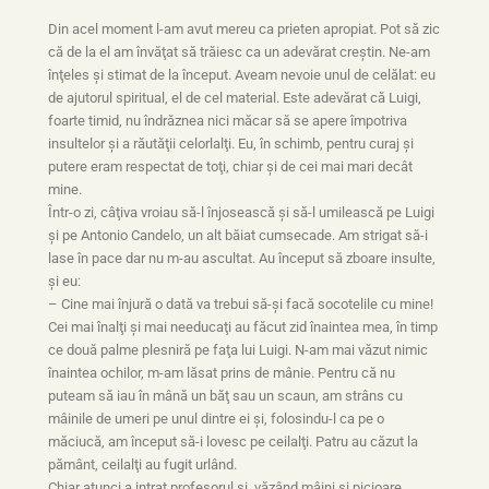
Din acel moment l-am avut mereu ca prieten apropiat. Pot să zic
că de la el am învăţat să trăiesc ca un adevărat creştin. Ne-am
înţeles şi stimat de la început. Aveam nevoie unul de celălat: eu
de ajutorul spiritual, el de cel material. Este adevărat că Luigi,
foarte timid, nu îndrăznea nici măcar să se apere împotriva
insultelor şi a răutăţii celorlalţi. Eu, în schimb, pentru curaj şi
putere eram respectat de toţi, chiar şi de cei mai mari decât
mine.
Într-o zi, câţiva vroiau să-l înjosească şi să-l umilească pe Luigi
şi pe Antonio Candelo, un alt băiat cumsecade. Am strigat să-i
lase în pace dar nu m-au ascultat. Au început să zboare insulte,
şi eu:
– Cine mai înjură o dată va trebui să-şi facă socotelile cu mine!
Cei mai înalţi şi mai needucaţi au făcut zid înaintea mea, în timp
ce două palme plesniră pe faţa lui Luigi. N-am mai văzut nimic
înaintea ochilor, m-am lăsat prins de mânie. Pentru că nu
puteam să iau în mână un băţ sau un scaun, am strâns cu
mâinile de umeri pe unul dintre ei şi, folosindu-l ca pe o
măciucă, am început să-i lovesc pe ceilalţi. Patru au căzut la
pământ, ceilalţi au fugit urlând.
Chiar atunci a intrat profesorul şi, văzând mâini şi picioare