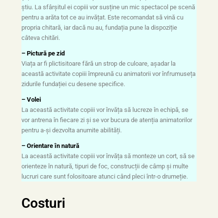
știu. La sfârșitul ei copiii vor susține un mic spectacol pe scenă
pentru a arăta tot ce au invățat. Este recomandat să vină cu
propria chitară, iar dacă nu au, fundația pune la dispoziție
câteva chitări.
– Pictură pe zid
Viața ar fi plictisitoare fără un strop de culoare, așadar la
această activitate copiii împreună cu animatorii vor înfrumuseța
zidurile fundației cu desene specifice.
– Volei
La această activitate copiii vor învăța să lucreze în echipă, se
vor antrena în fiecare zi și se vor bucura de atenția animatorilor
pentru a-și dezvolta anumite abilități.
– Orientare în natură
La această activitate copiii vor învăța să monteze un cort, să se
orienteze în natură, tipuri de foc, construcții de câmp și multe
lucruri care sunt folositoare atunci când pleci într-o drumeție.
Costuri