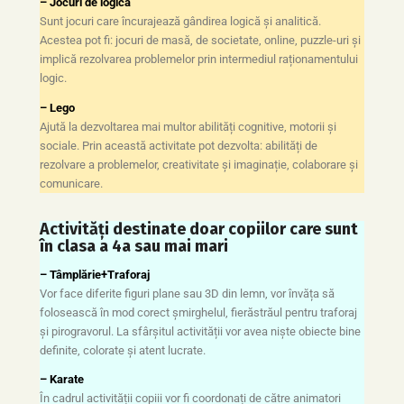
– Jocuri de logică
Sunt jocuri care încurajează gândirea logică și analitică.
Acestea pot fi: jocuri de masă, de societate, online, puzzle-uri și
implică rezolvarea problemelor prin intermediul raționamentului
logic.
– Lego
Ajută la dezvoltarea mai multor abilități cognitive, motorii și
sociale. Prin această activitate pot dezvolta: abilități de
rezolvare a problemelor, creativitate și imaginație, colaborare și
comunicare.
Activități destinate doar copiilor care sunt
în clasa a 4a sau mai mari
– Tâmplărie+Traforaj
Vor face diferite figuri plane sau 3D din lemn, vor învăța să
folosească în mod corect șmirghelul, fierăstrăul pentru traforaj
și pirogravorul. La sfârșitul activității vor avea niște obiecte bine
definite, colorate și atent lucrate.
–
Karate
În cadrul activității copiii vor fi coordonați de către animatori