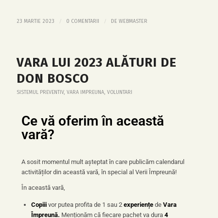
/
/
23 MARTIE 2023
0 COMENTARII
DE
WEBMASTER
VARA LUI 2023 ALĂTURI DE
DON BOSCO
SISTEMUL PREVENTIV
,
VARA IMPREUNA
,
VOLUNTARI
Ce vă oferim în această
vară?
A sosit momentul mult așteptat în care publicăm calendarul
activităților din această vară, în special al Verii Împreună!
În această vară,
Copiii
vor putea profita de 1 sau 2
experiențe
de
Vara
Împreună.
Menționăm că fiecare pachet va dura
4