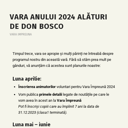
VARA ANULUI 2024 ALĂTURI
DE DON BOSCO
VARA IMPREUNA
Timpul trece, vara se apropie și mulți părinți ne întreabă despre
programul nostru din această vară. Fără să stăm prea mult pe
gânduri, vă anunțăm că acestea sunt planurile noastre:
Luna aprilie:
Înscrierea animatorilor
voluntari pentru Vara Împreună 2024
Vom publica
primele detalii
legate de noutățile pe care le
vom avea în acest an la
Vara Împreună
Pot fi înscriși copiii care au împlinit 7 ani la data de
31.12.2023 (clasa1 terminată).
Luna mai – iunie