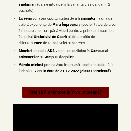
săptămâni
(da, ne întoarcem la varianta clasică, dar în 2
pachete)
Liceenii
vor avea oportunitatea de a fi
animatori
la una din
cele 2 experiențe de
Vara Împreună
și posibilitatea de a veni
în fiecare zi de luni până vineri pentru a petrece timpul liber
în cadrul
Oratoriului de Seară
și de a profita de
diferite
turnee
de fotbal, volei și baschet.
Membrii
grupului
ADS
vor putea participa în
Campusul
animatorilor
și
Campusul copiilor
.
Vârsta minimă
pentru Vara Împreună: copilul trebuie să fi
îndeplinit
7
ani la data de 31.12.2022 (clasa1 terminată).
Vrei să fi animator la Vara Împreună?