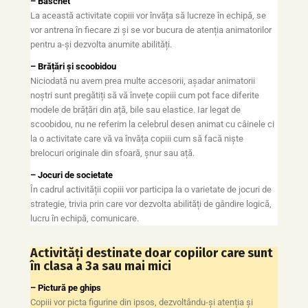
– Baschet
La această activitate copiii vor învăța să lucreze în echipă, se
vor antrena în fiecare zi și se vor bucura de atenția animatorilor
pentru a-și dezvolta anumite abilități.
– Brățări și scoobidou
Niciodată nu avem prea multe accesorii, așadar animatorii
noștri sunt pregătiți să vă învețe copiii cum pot face diferite
modele de brățări din ață, bile sau elastice. Iar legat de
scoobidou, nu ne referim la celebrul desen animat cu câinele ci
la o activitate care vă va învăța copiii cum să facă niște
brelocuri originale din sfoară, șnur sau ață.
– Jocuri de societate
În cadrul activității copiii vor participa la o varietate de jocuri de
strategie, trivia prin care vor dezvolta abilități de gândire logică,
lucru în echipă, comunicare.
Activități destinate doar copiilor care sunt
în clasa a 3a sau mai mici
– Pictură pe ghips
Copiii vor picta figurine din ipsos, dezvoltându-și atenția și