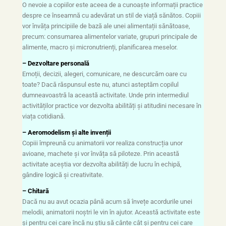
O nevoie a copiilor este aceea de a cunoaște informații practice
despre ce înseamnă cu adevărat un stil de viață sănătos. Copiii
vor învăța principiile de bază ale unei alimentații sănătoase,
precum: consumarea alimentelor variate, grupuri principale de
alimente, macro și micronutrienți, planificarea meselor.
– Dezvoltare personală
Emoții, decizii, alegeri, comunicare, ne descurcăm oare cu
toate? Dacă răspunsul este nu, atunci asteptăm copilul
dumneavoastră la această activitate. Unde prin intermediul
activităților practice vor dezvolta abilități și atitudini necesare în
viața cotidiană.
– Aeromodelism și alte invenții
Copiii împreună cu animatorii vor realiza construcția unor
avioane, machete și vor învăța să piloteze. Prin această
activitate aceștia vor dezvolta abilități de lucru în echipă,
gândire logică și creativitate.
– Chitară
Dacă nu au avut ocazia până acum să învețe acordurile unei
melodii, animatorii noștri le vin în ajutor. Această activitate este
și pentru cei care încă nu știu să cânte cât și pentru cei care