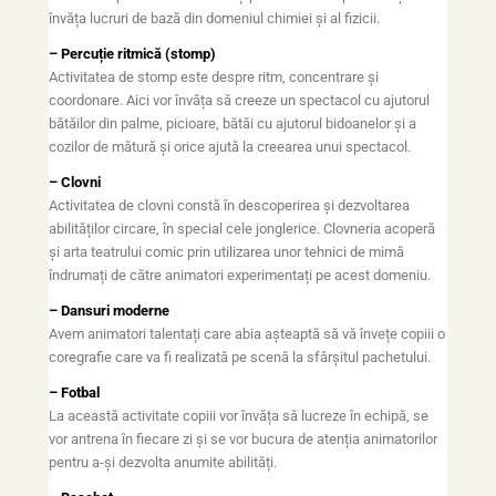
învăța lucruri de bază din domeniul chimiei și al fizicii.
– Percuție ritmică (stomp)
Activitatea de stomp este despre ritm, concentrare și
coordonare. Aici vor învăța să creeze un spectacol cu ajutorul
bătăilor din palme, picioare, bătăi cu ajutorul bidoanelor și a
cozilor de mătură și orice ajută la creearea unui spectacol.
– Clovni
Activitatea de clovni constă în descoperirea și dezvoltarea
abilităților circare, în special cele jonglerice. Clovneria acoperă
și arta teatrului comic prin utilizarea unor tehnici de mimă
îndrumați de către animatori experimentați pe acest domeniu.
– Dansuri moderne
Avem animatori talentați care abia așteaptă să vă învețe copiii o
coregrafie care va fi realizată pe scenă la sfârșitul pachetului.
– Fotbal
La această activitate copiii vor învăța să lucreze în echipă, se
vor antrena în fiecare zi și se vor bucura de atenția animatorilor
pentru a-și dezvolta anumite abilități.