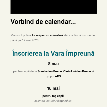
Vorbind de calendar...
Mai sunt puține
locuri pentru animatori
, dar continuă înscrierile
până pe 12 mai 2023.
Înscrierea la Vara Împreună
8 mai
pentru copiii de la
Școala don Bosco
,
Clubul lui don Bosco
și
grupul
ADS
16 mai
pentru toți copiii
în limita locurilor disponibile.