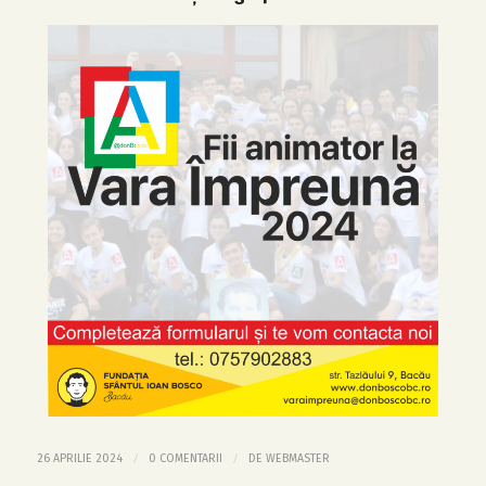
/
/
26 APRILIE 2024
0 COMENTARII
DE
WEBMASTER