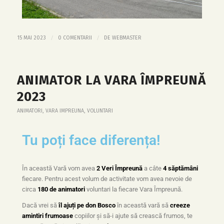
/
/
15 MAI 2023
0 COMENTARII
DE
WEBMASTER
ANIMATOR LA VARA ÎMPREUNĂ
2023
ANIMATORI
,
VARA IMPREUNA
,
VOLUNTARI
Tu poți face diferența!
În această Vară vom avea
2 Veri Împreună
a câte
4 săptămâni
fiecare. Pentru acest volum de activitate vom avea nevoie de
circa
180 de animatori
voluntari la fiecare Vara Împreună.
Dacă vrei să
îl ajuți pe don Bosco
în această vară să
creeze
amintiri frumoase
copiilor și să-i ajute să crească frumos, te