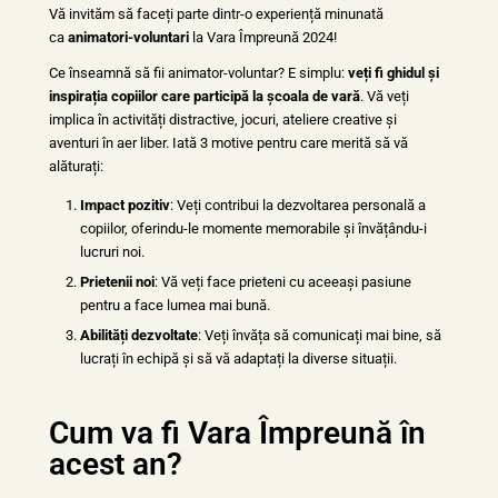
Vă invităm să faceți parte dintr-o experiență minunată
ca
animatori-voluntari
la Vara Împreună 2024!
Ce înseamnă să fii animator-voluntar? E simplu:
veți fi ghidul și
inspirația copiilor care participă la școala de vară
. Vă veți
implica în activități distractive, jocuri, ateliere creative și
aventuri în aer liber. Iată 3 motive pentru care merită să vă
alăturați:
Impact pozitiv
: Veți contribui la dezvoltarea personală a
copiilor, oferindu-le momente memorabile și învățându-i
lucruri noi.
Prietenii noi
: Vă veți face prieteni cu aceeași pasiune
pentru a face lumea mai bună.
Abilități dezvoltate
: Veți învăța să comunicați mai bine, să
lucrați în echipă și să vă adaptați la diverse situații.
Cum va fi Vara Împreună în
acest an?