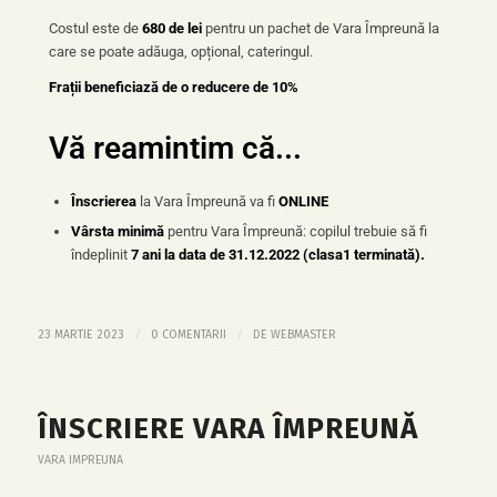
Costul este de
68
0 de lei
pentru un pachet de Vara Împreună la
care se poate adăuga, opțional, cateringul.
Frații beneficiază de o reducere de 10%
Vă reamintim că...
Înscrierea
la Vara Împreună va fi
ONLINE
Vârsta minimă
pentru Vara Împreună: copilul trebuie să fi
îndeplinit
7
ani la data de 31.12.2022 (clasa1 terminată).
/
/
23 MARTIE 2023
0 COMENTARII
DE
WEBMASTER
ÎNSCRIERE VARA ÎMPREUNĂ
VARA IMPREUNA