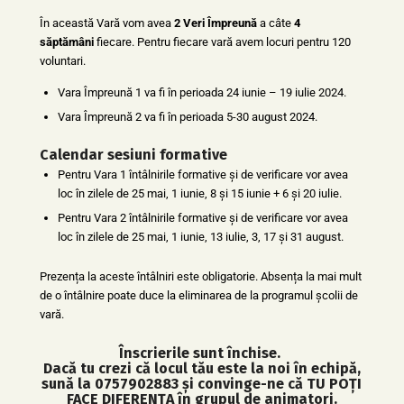
În această Vară vom avea
2 Veri Împreună
a câte
4
săptămâni
fiecare. Pentru fiecare vară avem locuri pentru 120
voluntari.
Vara Împreună 1 va fi în perioada 24 iunie – 19 iulie 2024.
Vara Împreună 2 va fi în perioada 5-30 august 2024.
Calendar sesiuni formative
Pentru Vara 1 întâlnirile formative și de verificare vor avea
loc în zilele de 25 mai, 1 iunie, 8 și 15 iunie + 6 și 20 iulie.
Pentru Vara 2 întâlnirile formative
și de verificare vor avea
loc în zilele de 25 mai, 1 iunie, 13 iulie, 3, 17 și 31 august.
Prezența la aceste întâlniri este obligatorie. Absența la mai mult
de o întâlnire poate duce la eliminarea de la programul școlii de
vară.
Înscrierile sunt închise.
Dacă tu crezi că locul tău este la noi în echipă,
sună la 0757902883 și convinge-ne că TU POȚI
FACE DIFERENȚA în grupul de animatori.