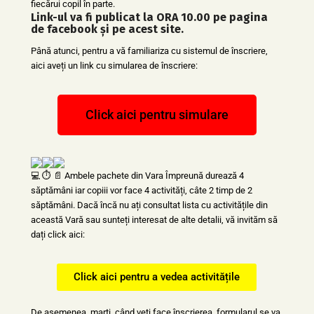
fiecărui copil în parte.
Link-ul va fi publicat la ORA 10.00 pe pagina
de facebook și pe acest site.
Până atunci, pentru a vă familiariza cu sistemul de înscriere,
aici aveți un link cu simularea de înscriere:
Click aici pentru simulare
Ambele pachete din Vara Împreună durează 4
săptămâni iar copiii vor face 4 activități, câte 2 timp de 2
săptămâni. Dacă încă nu ați consultat lista cu activitățile din
această Vară sau sunteți interesat de alte detalii, vă invităm să
dați click aici:
Click aici pentru a vedea activitățile
De asemenea, marți, când veți face înscrierea, formularul se va