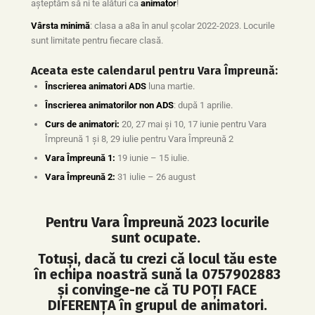
așteptăm să ni te alături ca
animator
!
Vârsta minimă
: clasa a a8a în anul școlar 2022-2023. Locurile
sunt limitate pentru fiecare clasă.
Aceata este calendarul pentru Vara Împreună:
Înscrierea animatori ADS
luna martie.
Înscrierea animatorilor non ADS
: după 1 aprilie.
Curs de animatori:
20, 27 mai și 10, 17 iunie pentru Vara
Împreună 1 și 8, 29 iulie pentru Vara Împreună 2
Vara Împreună 1:
19 iunie – 15 iulie.
Vara Împreună 2:
31 iulie – 26 august
Pentru Vara Împreună 2023 locurile
sunt ocupate.
Totuși, dacă tu crezi că locul tău este
în echipa noastră sună la 0757902883
și convinge-ne că TU POȚI FACE
DIFERENȚA în grupul de animatori.