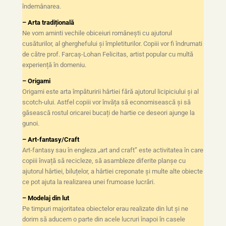
îndemânarea.
– Arta tradițională
Ne vom aminti vechile obiceiuri românești cu ajutorul
cusăturilor, al gherghefului și împletiturilor. Copiii vor fi îndrumati
de către prof. Farcaș-Lohan Felicitas, artist popular cu multă
experiență în domeniu.
– Origami
Origami este arta împăturirii hârtiei fără ajutorul licipiciului și al
scotch-ului. Astfel copiii vor învăța să economisească și să
găsească rostul oricarei bucați de hartie ce deseori ajunge la
gunoi.
– Art-fantasy/Craft
Art-fantasy sau în engleza „art and craft” este activitatea în care
copiii învață să recicleze, să asambleze diferite planșe cu
ajutorul hârtiei, biluțelor, a hârtiei creponate și multe alte obiecte
ce pot ajuta la realizarea unei frumoase lucrări.
– Modelaj din lut
Pe timpuri majoritatea obiectelor erau realizate din lut și ne
dorim să aducem o parte din acele lucruri înapoi în casele