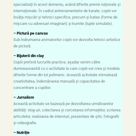
specializați în acest domeniu, având diferite premii naționale și
internaționale. În cadrul antrenamentelor de karate, copiii vor
învăța mișcări și tehnici specifice, precum și katas (forme de
mișcare cu adversari imaginari) și kumite (lupte simulate).
– Pictură pe canvas
Sub îndrumarea animatorilor copiii vor dezvolta tehnici artistice
de pictură.
– Bijuterii din clay
Copiii preferă lucrurile practice, așadar venim către
dumneavoastră cu o activitate la care copiii vor crea și modela
diferite forme din lut polimeric. Această activitate stimulează
creativitatea, îndemânarea manuală și capacitatea de
concentrare a copiilor.
– Jurnalism
Această activitate se bazează pe dezvoltarea următoarelor
abilități: vlog-uri, colectarea și cercetarea informațiilor, scrierea
articolelor, realizarea de interviuri, prezentare de știri, fotografii
și videografie.
– Nutriție