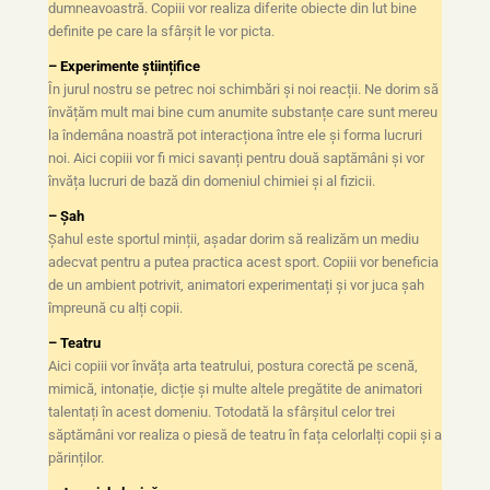
dumneavoastră. Copiii vor realiza diferite obiecte din lut bine
definite pe care la sfârșit le vor picta.
– Experimente științifice
În jurul nostru se petrec noi schimbări și noi reacții. Ne dorim să
învățăm mult mai bine cum anumite substanțe care sunt mereu
la îndemâna noastră pot interacționa între ele și forma lucruri
noi. Aici copiii vor fi mici savanți pentru două saptămâni și vor
învăța lucruri de bază din domeniul chimiei și al fizicii.
– Șah
Șahul este sportul minții, așadar dorim să realizăm un mediu
adecvat pentru a putea practica acest sport. Copiii vor beneficia
de un ambient potrivit, animatori experimentați și vor juca șah
împreună cu alți copii.
– Teatru
Aici copiii vor învăța arta teatrului, postura corectă pe scenă,
mimică, intonație, dicție și multe altele pregătite de animatori
talentați în acest domeniu. Totodată la sfârșitul celor trei
săptămâni vor realiza o piesă de teatru în fața celorlalți copii și a
părinților.