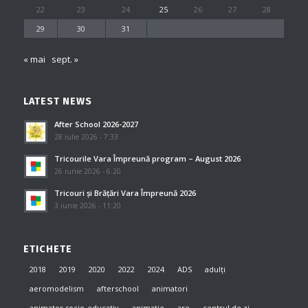
22
23
24
25
26
27
28
29
30
31
« mai
sept. »
LATEST NEWS
After School 2026-2027
28 iulie 2026 - 7:33
Tricourile Vara Împreună program – August 2026
26 iunie 2026 - 6:20
Tricouri și Brățări Vara Împreună 2026
3 iunie 2026 - 11:20
ETICHETE
2018
2019
2020
2022
2024
ADS
adulți
aeromodelism
afterschool
animatori
animator socio-educativ
animație
are
centrul de zi