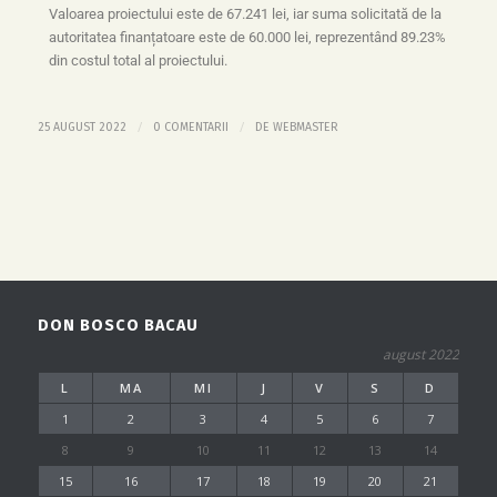
Valoarea proiectului este de 67.241 lei, iar suma solicitată de la
autoritatea finanțatoare este de 60.000 lei, reprezentând 89.23%
din costul total al proiectului.
/
/
25 AUGUST 2022
0 COMENTARII
DE
WEBMASTER
DON BOSCO BACAU
august 2022
L
MA
MI
J
V
S
D
1
2
3
4
5
6
7
8
9
10
11
12
13
14
15
16
17
18
19
20
21