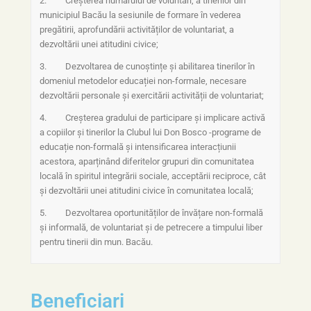
2. Creșterea numărului de voluntari, a tinerilor din
municipiul Bacău la sesiunile de formare în vederea
pregătirii, aprofundării activităților de voluntariat, a
dezvoltării unei atitudini civice;
3. Dezvoltarea de cunoștințe și abilitarea tinerilor în
domeniul metodelor educației non-formale, necesare
dezvoltării personale și exercitării activității de voluntariat;
4. Creșterea gradului de participare și implicare activă
a copiilor și tinerilor la Clubul lui Don Bosco -programe de
educație non-formală și intensificarea interacțiunii
acestora, aparținând diferitelor grupuri din comunitatea
locală în spiritul integrării sociale, acceptării reciproce, cât
și dezvoltării unei atitudini civice în comunitatea locală;
5. Dezvoltarea oportunităților de învățare non-formală
și informală, de voluntariat și de petrecere a timpului liber
pentru tinerii din mun. Bacău.
Beneficiari