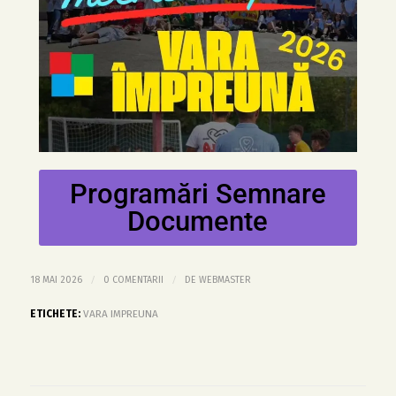
Programări Semnare
Documente
/
/
18 MAI 2026
0 COMENTARII
DE
WEBMASTER
ETICHETE:
VARA IMPREUNA