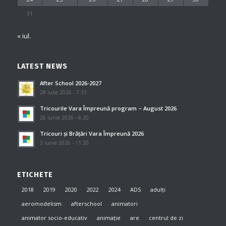
31
« iul.
LATEST NEWS
After School 2026-2027
28 iulie 2026 - 7:33
Tricourile Vara Împreună program – August 2026
26 iunie 2026 - 6:20
Tricouri și Brățări Vara Împreună 2026
3 iunie 2026 - 11:20
ETICHETE
2018
2019
2020
2022
2024
ADS
adulți
aeromodelism
afterschool
animatori
animator socio-educativ
animație
are
centrul de zi