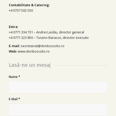
Contabilitate & Catering:
+4 0737 502 550
Extra:
+4 0771 334 731 – Andrei Laslău, director general
+4 0771 323 850 – Tiziano Baracco, director executiv
E-mail:
secretariat@donboscobc.ro
Web:
www.donboscobc.ro
Lasă-ne un mesaj
Nume
*
E-Mail
*