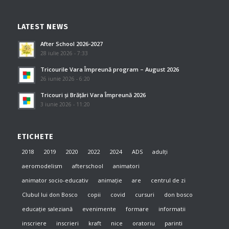
LATEST NEWS
After School 2026-2027
28 iulie 2026 - 7:33
Tricourile Vara Împreună program – August 2026
26 iunie 2026 - 6:20
Tricouri și Brățări Vara Împreună 2026
3 iunie 2026 - 11:20
ETICHETE
2018
2019
2020
2022
2024
ADS
adulți
aeromodelism
afterschool
animatori
animator socio-educativ
animație
are
centrul de zi
Clubul lui don Bosco
copii
covid
cursuri
don bosco
educație saleziană
evenimente
formare
informatii
inscriere
inscrieri
kraft
nice
oratoriu
parinti