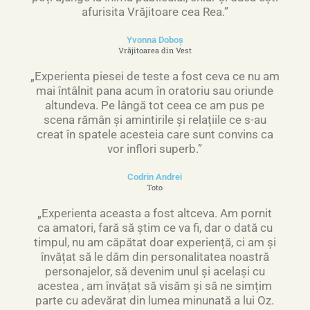
afurisita Vrăjitoare cea Rea.”
Yvonna Doboș
Vrăjitoarea din Vest
„Experienta piesei de teste a fost ceva ce nu am
mai întâlnit pana acum în oratoriu sau oriunde
altundeva. Pe lângă tot ceea ce am pus pe
scena rămân și amintirile și relațiile ce s-au
creat în spatele acesteia care sunt convins ca
vor inflori superb.”
Codrin Andrei
Toto
„Experienta aceasta a fost altceva. Am pornit
ca amatori, fară să știm ce va fi, dar o dată cu
timpul, nu am căpătat doar experiență, ci am și
învățat să le dăm din personalitatea noastră
personajelor, să devenim unul și același cu
acestea , am învățat să visăm și să ne simțim
parte cu adevărat din lumea minunată a lui Oz.