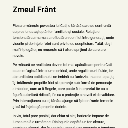
Zmeul Frânt
Piesa urmărește povestea lui Cati, o tânără care se confruntă
cu presiunea așteptărilor familiale și sociale. Relația ei
tensionată cu mama sa reflectă un conflict între generații, unde
visurile și dorințele fetei sunt privite cu scepticism. Tatăl, deși
mai înțelegător, nu reușește să-i ofere sprijinul de care are
nevoie.
Pe măsură ce realitatea devine tot mai apăsătoare pentru Cati,
ea se refugiază într-o lume onirică, unde regulile sunt fluide, iar
absurditatea cotidianului se îmbină cu fantezia. În acest spațiu,
își întâlnește propriile frici și speranțe sub formă de personaje
simbolice, cum ar fi Regele, care poate fi interpretat fie ca o
figură autoritară ridicolă, fie ca o proiecție a nevoii ei de validare.
Prin interacțiunea cu el, tânăra ajunge să își confrunte temerile
și să își înțeleagă propriile dorințe.
În vis, totul pare posibil, dar chiar și aici, barierele impuse de
lumea reală o urmăresc. Dialogurile capătă un ton absurd,
comic pe alocuri, dar în spatele umorului se ascunde o tensiune