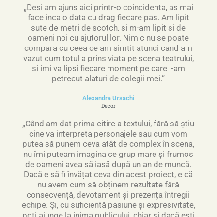
„Desi am ajuns aici printr-o coincidenta, as mai
face inca o data cu drag fiecare pas. Am lipit
sute de metri de scotch, si m-am lipit si de
oameni noi cu ajutorul lor. Nimic nu se poate
compara cu ceea ce am simtit atunci cand am
vazut cum totul a prins viata pe scena teatrului,
si imi va lipsi fiecare moment pe care l-am
petrecut alaturi de colegii mei.”
Alexandra Ursachi
Decor
„Când am dat prima citire a textului, fără să știu
cine va interpreta personajele sau cum vom
putea să punem ceva atât de complex în scena,
nu îmi puteam imagina ce grup mare și frumos
de oameni avea să iasă după un an de muncă.
Dacă e să fi învățat ceva din acest proiect, e că
nu avem cum să obținem rezultate fără
consecvență, devotament și prezența întregii
echipe. Și, cu suficientă pasiune și expresivitate,
poți ajunge la inima publicului, chiar și dacă ești