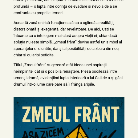
profundă – o luptă între dorința de evadare și nevoia de a se
confrunta cu propriile temeri.
Această zonă onirică funcționează ca o oglindă a realității,
distorsionată și exagerată, dar revelatoare. De aici, Cati se
întoarce cu o înțelegere mai clară asupra vieții ei, chiar dacă
soluția nu este simplă. „Zmeul frânt” devine astfel un simbol al
speranțelor ei ciuntite, dar și al posibilității de a zbura din nou,
chiar și cu aripi peticite.
Titlul „Zmeul frânt” sugerează atât ideea unei aspirații
neîmplinite, cât și o posibilă renaștere. Piesa oscilează între
umor și dramă, evidențiind lupta interioară a lui Cati de a-și găsi
drumul într-o lume care pare să îi frângă aripile.