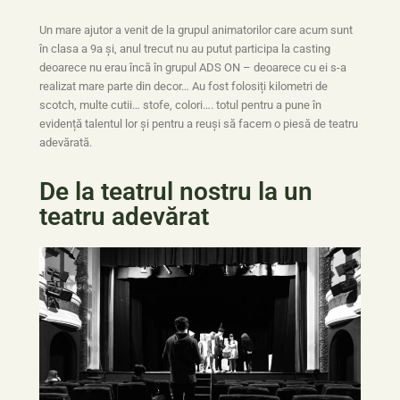
Un mare ajutor a venit de la grupul animatorilor care acum sunt
în clasa a 9a și, anul trecut nu au putut participa la casting
deoarece nu erau încă în grupul ADS ON – deoarece cu ei s-a
realizat mare parte din decor… Au fost folosiți kilometri de
scotch, multe cutii… stofe, colori…. totul pentru a pune în
evidență talentul lor și pentru a reuși să facem o piesă de teatru
adevărată.
De la teatrul nostru la un
teatru adevărat