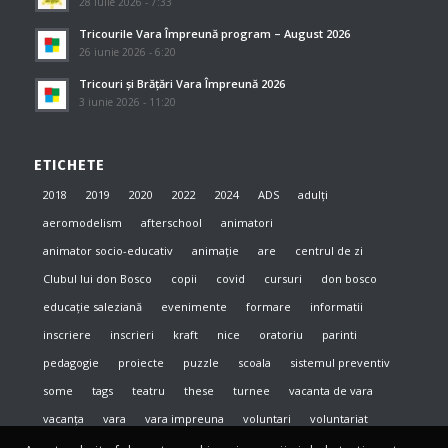
28 iulie 2026 - 7:33
Tricourile Vara Împreună program – August 2026
26 iunie 2026 - 6:20
Tricouri și Brățări Vara Împreună 2026
3 iunie 2026 - 11:20
ETICHETE
2018
2019
2020
2022
2024
ADS
adulți
aeromodelism
afterschool
animatori
animator socio-educativ
animație
are
centrul de zi
Clubul lui don Bosco
copii
covid
cursuri
don bosco
educație saleziană
evenimente
formare
informatii
inscriere
inscrieri
kraft
nice
oratoriu
parinti
pedagogie
proiecte
puzzle
scoala
sistemul preventiv
some
tags
teatru
these
turnee
vacanta de vara
vacanța
vara
vara impreuna
voluntari
voluntariat