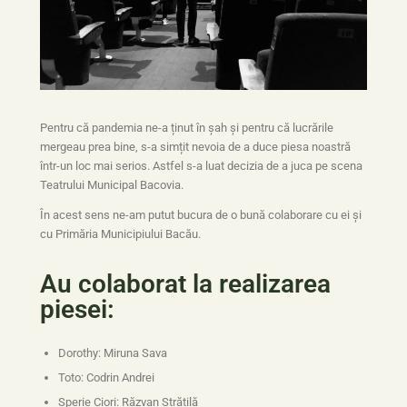
Pentru că pandemia ne-a ținut în șah și pentru că lucrările
mergeau prea bine, s-a simțit nevoia de a duce piesa noastră
într-un loc mai serios. Astfel s-a luat decizia de a juca pe scena
Teatrului Municipal Bacovia.
În acest sens ne-am putut bucura de o bună colaborare cu ei și
cu Primăria Municipiului Bacău.
Au colaborat la realizarea
piesei:
Dorothy: Miruna Sava
Toto: Codrin Andrei
Sperie Ciori: Răzvan Strătilă