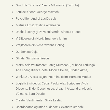
Omul de Tinichea: Alesia Mikaleson (Tărcuță)
Leul cel fricos: George Mavrichi
Povestitor: Andrei Laslău sdb
Mătușa Ema: Cristina Ardeleanu
Unchiul Henry și Paznicul Verde: Alecsia Lucaci
Vrăjitoarea din Nord: Emanuela Ichim
Vrăjitoarea din Vest: Yvonna Doboș
Oz: Denisa Cojan
Glinda: Sânziana Iliescu
Maimuțele zburătoare: Rareș Munteanu, Mihnea Tarlungă,
Ana Fodor, Bianca Zota, Monica Bejan, Prodan Alma,
Winkiezii: Alexia Bejan, Yasmina Ifrim, Ramona Matieș
Logistică și decor: Cadar Paolo, Alex Scripcaru, Ayda
Diaconu, Ender Dospinescu, Ursachi Alexandra, Alessia
Văleanu, Sara Dobric
Creator Vestimentar: Silvia Laslău
Coordonator logistică și decor: Alexandra Ursachi