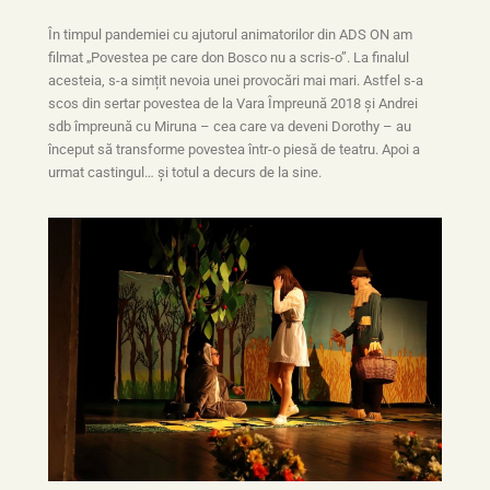
În timpul pandemiei cu ajutorul animatorilor din ADS ON am
filmat „Povestea pe care don Bosco nu a scris-o”. La finalul
acesteia, s-a simțit nevoia unei provocări mai mari. Astfel s-a
scos din sertar povestea de la Vara Împreună 2018 și Andrei
sdb împreună cu Miruna – cea care va deveni Dorothy – au
început să transforme povestea într-o piesă de teatru. Apoi a
urmat castingul… și totul a decurs de la sine.