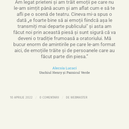
Am legat prieteni și am trăit emoții pe care nu
le-am simțit până acum și am aflat cum e să te
afli pe o scenă de teatru. Cineva mi-a spus o
dată „e foarte bine să ai emoții fiindcă așa le
transmiți mai departe publicului" și asta am
făcut noi prin această piesă și sunt sigură că va
deveni o tradiție frumoasă a oratoriului. Mă
bucur enorm de amintirile pe care le-am format
aici, de emoțiile trăite și de persoanele care au
făcut parte din piesa.”
Alecsia Lucaci
Unchiul Henry și Paznicul Verde
/
/
10 APRILIE 2022
0 COMENTARII
DE
WEBMASTER