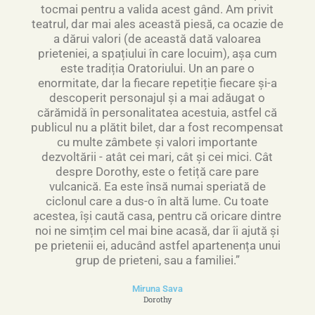
tocmai pentru a valida acest gând. Am privit
teatrul, dar mai ales această piesă, ca ocazie de
a dărui valori (de această dată valoarea
prieteniei, a spațiului în care locuim), așa cum
este tradiția Oratoriului. Un an pare o
enormitate, dar la fiecare repetiție fiecare și-a
descoperit personajul și a mai adăugat o
cărămidă în personalitatea acestuia, astfel că
publicul nu a plătit bilet, dar a fost recompensat
cu multe zâmbete și valori importante
dezvoltării - atât cei mari, cât și cei mici. Cât
despre Dorothy, este o fetiță care pare
vulcanică. Ea este însă numai speriată de
ciclonul care a dus-o în altă lume. Cu toate
acestea, își caută casa, pentru că oricare dintre
noi ne simțim cel mai bine acasă, dar îi ajută și
pe prietenii ei, aducând astfel apartenența unui
grup de prieteni, sau a familiei.”
Miruna Sava
Dorothy