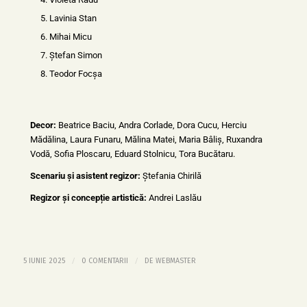
Lavinia Stan
Mihai Micu
Ștefan Simon
Teodor Focșa
Decor:
Beatrice Baciu, Andra Corlade, Dora Cucu, Herciu
Mădălina, Laura Funaru, Mălina Matei, Maria Bâliș, Ruxandra
Vodă, Sofia Ploscaru, Eduard Stolnicu, Tora Bucătaru.
Scenariu și asistent regizor:
Ștefania Chirilă
Regizor și concepție artistică:
Andrei Laslău
/
/
5 IUNIE 2025
0 COMENTARII
DE
WEBMASTER