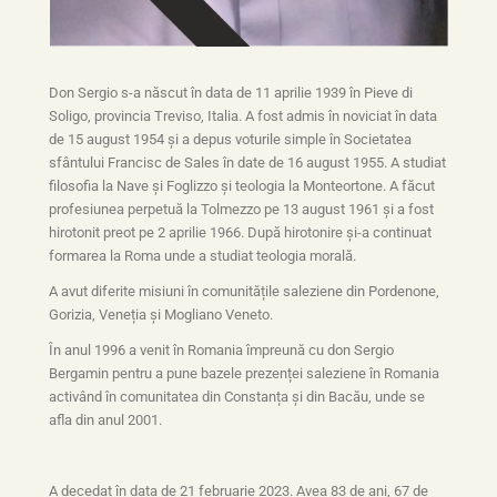
Don Sergio s-a născut în data de 11 aprilie 1939 în Pieve di
Soligo, provincia Treviso, Italia. A fost admis în noviciat în data
de 15 august 1954 și a depus voturile simple în Societatea
sfântului Francisc de Sales în date de 16 august 1955. A studiat
filosofia la Nave și Foglizzo și teologia la Monteortone. A făcut
profesiunea perpetuă la Tolmezzo pe 13 august 1961 și a fost
hirotonit preot pe 2 aprilie 1966. După hirotonire și-a continuat
formarea la Roma unde a studiat teologia morală.
A avut diferite misiuni în comunitățile saleziene din Pordenone,
Gorizia, Veneția și Mogliano Veneto.
În anul 1996 a venit în Romania împreună cu don Sergio
Bergamin pentru a pune bazele prezenței saleziene în Romania
activând în comunitatea din Constanța și din Bacău, unde se
afla din anul 2001.
A decedat în data de 21 februarie 2023. Avea 83 de ani, 67 de