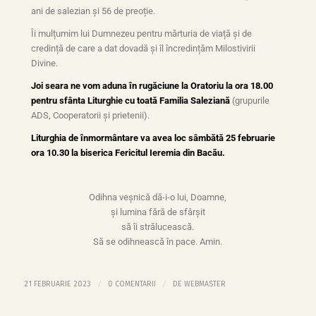
ani de salezian și 56 de preoție.
Îi mulțumim lui Dumnezeu pentru mărturia de viață și de
credință de care a dat dovadă și îl încredințăm Milostivirii
Divine.
Joi seara ne vom aduna în rugăciune la Oratoriu la ora 18.00
pentru sfânta Liturghie cu toată Familia Saleziană
(grupurile
ADS, Cooperatorii și prietenii).
Liturghia de înmormântare va avea loc sâmbătă 25 februarie
ora 10.30 la biserica Fericitul Ieremia din Bacău.
Odihna veşnică dă-i-o lui, Doamne,
şi lumina fără de sfârşit
să îi strălucească.
Să se odihnească în pace. Amin.
/
/
21 FEBRUARIE 2023
0 COMENTARII
DE
WEBMASTER