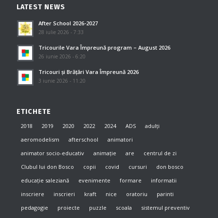
LATEST NEWS
After School 2026-2027
28 iulie 2026 - 7:33
Tricourile Vara Împreună program – August 2026
26 iunie 2026 - 6:20
Tricouri și Brățări Vara Împreună 2026
3 iunie 2026 - 11:20
ETICHETE
2018
2019
2020
2022
2024
ADS
adulți
aeromodelism
afterschool
animatori
animator socio-educativ
animație
are
centrul de zi
Clubul lui don Bosco
copii
covid
cursuri
don bosco
educație saleziană
evenimente
formare
informatii
inscriere
inscrieri
kraft
nice
oratoriu
parinti
pedagogie
proiecte
puzzle
scoala
sistemul preventiv