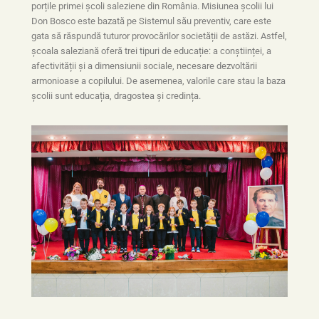
porțile primei școli saleziene din România. Misiunea școlii lui
Don Bosco este bazată pe Sistemul său preventiv, care este
gata să răspundă tuturor provocărilor societății de astăzi. Astfel,
școala saleziană oferă trei tipuri de educație: a conștiinței, a
afectivității și a dimensiunii sociale, necesare dezvoltării
armonioase a copilului. De asemenea, valorile care stau la baza
școlii sunt educația, dragostea și credința.