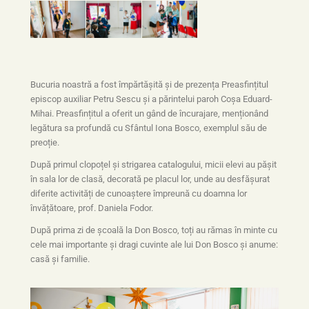
Bucuria noastră a fost împărtășită și de prezența Preasfințitul
episcop auxiliar Petru Sescu și a părintelui paroh Coșa Eduard-
Mihai. Preasfințitul a oferit un gând de încurajare, menționând
legătura sa profundă cu Sfântul Iona Bosco, exemplul său de
preoție.
După primul clopoțel și strigarea catalogului, micii elevi au pășit
în sala lor de clasă, decorată pe placul lor, unde au desfășurat
diferite activități de cunoaștere împreună cu doamna lor
învățătoare, prof. Daniela Fodor.
După prima zi de școală la Don Bosco, toți au rămas în minte cu
cele mai importante și dragi cuvinte ale lui Don Bosco și anume:
casă și familie.