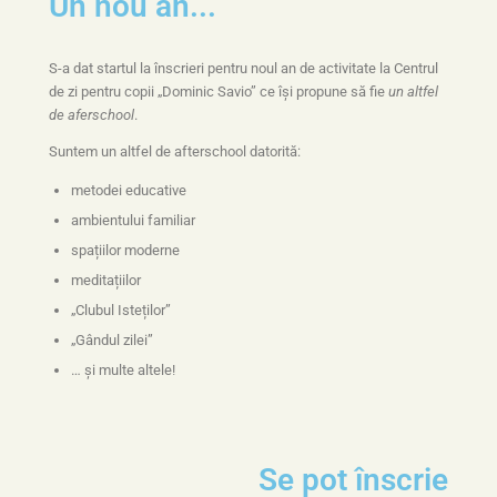
Un nou an...
S-a dat startul la înscrieri pentru noul an de activitate la Centrul
de zi pentru copii „Dominic Savio” ce își propune să fie
un altfel
de aferschool
.
Suntem un altfel de afterschool datorită:
metodei educative
ambientului familiar
spațiilor moderne
meditațiilor
„Clubul Isteților”
„Gândul zilei”
… și multe altele!
Se pot înscrie