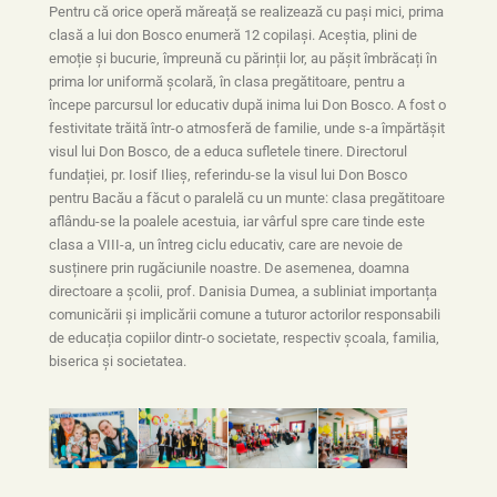
Pentru că orice operă măreață se realizează cu pași mici, prima
clasă a lui don Bosco enumeră 12 copilași. Aceștia, plini de
emoție și bucurie, împreună cu părinții lor, au pășit îmbrăcați în
prima lor uniformă școlară, în clasa pregătitoare, pentru a
începe parcursul lor educativ după inima lui Don Bosco. A fost o
festivitate trăită într-o atmosferă de familie, unde s-a împărtășit
visul lui Don Bosco, de a educa sufletele tinere. Directorul
fundației, pr. Iosif Ilieș, referindu-se la visul lui Don Bosco
pentru Bacău a făcut o paralelă cu un munte: clasa pregătitoare
aflându-se la poalele acestuia, iar vârful spre care tinde este
clasa a VIII-a, un întreg ciclu educativ, care are nevoie de
susținere prin rugăciunile noastre. De asemenea, doamna
directoare a școlii, prof. Danisia Dumea, a subliniat importanța
comunicării și implicării comune a tuturor actorilor responsabili
de educația copiilor dintr-o societate, respectiv școala, familia,
biserica și societatea.