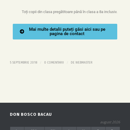
Toți copii din clasa pregătitoare până în clasa a 8a inclusiv.
Mai multe detalii puteți găsi aici sau pe
pagina de contact
/
/
5 SEPTEMBRIE 2018
0 COMENTARII
DE
WEBMASTER
DON BOSCO BACAU
august 2026