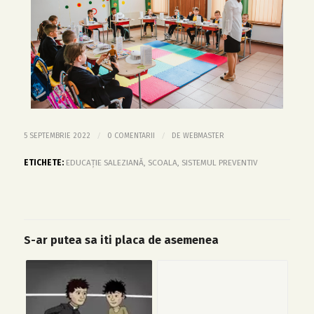
/
/
5 SEPTEMBRIE 2022
0 COMENTARII
DE
WEBMASTER
ETICHETE:
EDUCAȚIE SALEZIANĂ
,
SCOALA
,
SISTEMUL PREVENTIV
S-ar putea sa iti placa de asemenea