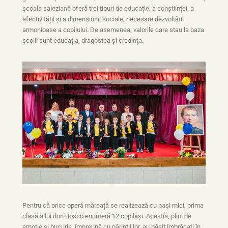
școala saleziană oferă trei tipuri de educație: a conștiinței, a
afectivității și a dimensiunii sociale, necesare dezvoltării
armonioase a copilului. De asemenea, valorile care stau la baza
școlii sunt educația, dragostea și credința.
Pentru că orice operă măreață se realizează cu pași mici, prima
clasă a lui don Bosco enumeră 12 copilași. Aceștia, plini de
emoție și bucurie, împreună cu părinții lor, au pășit îmbrăcați în