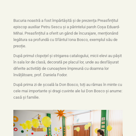
Bucuria noastră a fost împărtășită și de prezența Preasfințitul
episcop auxiliar Petru Sescu și a părintelui paroh Coșa Eduard-
Mihai. Preasfințitul a oferit un gând de încurajare, menționând
legătura sa profundă cu Sfântul Iona Bosco, exemplul său de
preoție.
După primul clopoțel și strigarea catalogului, micii elevi au pășit
în sala lor de clasă, decorată pe placul lor, unde au desfășurat
diferite activități de cunoaștere împreună cu doamna lor
învățătoare, prof. Daniela Fodor.
După prima zi de școală la Don Bosco, toți au rămas în minte cu
cele mai importante și dragi cuvinte ale lui Don Bosco și anume:
casă și familie.