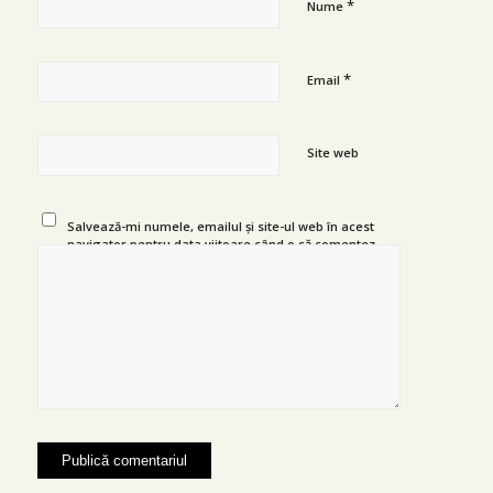
*
Nume
*
Email
Site web
Salvează-mi numele, emailul și site-ul web în acest
navigator pentru data viitoare când o să comentez.