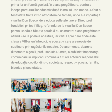
prima lor uniformă școlară, în clasa pregătitoare, pentru a
începe parcursul lor educativ după inima lui Don Bosco. A fost o
festivitate trăită într-o atmosferă de familie, unde s-a împărtășit
visul lui Don Bosco, de a educa sufletele tinere. Directorul
fundației, pr. Iosif Ilieș, referindu-se la visul lui Don Bosco
pentru Bacău a făcut o paralelă cu un munte: clasa pregătitoare
aflându-se la poalele acestuia, iar vârful spre care tinde este
clasa a VIII-a, un întreg ciclu educativ, care are nevoie de
susținere prin rugăciunile noastre. De asemenea, doamna
directoare a școlii, prof. Danisia Dumea, a subliniat importanța
comunicării și implicării comune a tuturor actorilor responsabili
de educația copiilor dintr-o societate, respectiv școala, familia,
biserica și societatea.