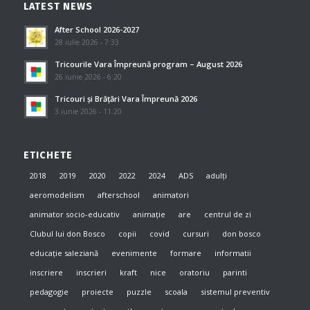
LATEST NEWS
After School 2026-2027
28 iulie 2026 - 7:33
Tricourile Vara Împreună program – August 2026
26 iunie 2026 - 6:20
Tricouri și Brățări Vara Împreună 2026
3 iunie 2026 - 11:20
ETICHETE
2018
2019
2020
2022
2024
ADS
adulți
aeromodelism
afterschool
animatori
animator socio-educativ
animație
are
centrul de zi
Clubul lui don Bosco
copii
covid
cursuri
don bosco
educație saleziană
evenimente
formare
informatii
inscriere
inscrieri
kraft
nice
oratoriu
parinti
pedagogie
proiecte
puzzle
scoala
sistemul preventiv