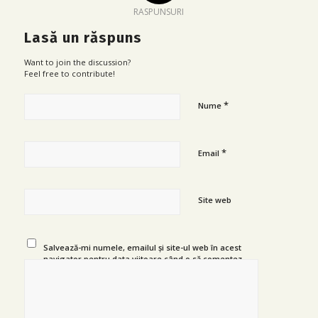
RASPUNSURI
Lasă un răspuns
Want to join the discussion?
Feel free to contribute!
*
Nume
*
Email
Site web
Salvează-mi numele, emailul și site-ul web în acest
navigator pentru data viitoare când o să comentez.