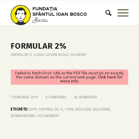
FORMULAR 2%
CENTRUL DE ZI
,
CLUBUL LUI DON BOSCO
,
VOLUNTARI
Failed to fetch Error: URL to the PDF file must be on exactly
the same domain as the current web page.
Click here for
more info
/
/
7 FEBRUARIE 2019
0 COMENTARII
DE
WEBMASTER
ETICHETE:
2019
,
CENTRUL DE ZI
,
COPII
,
EDUCAȚIE SALEZIANĂ
,
SPONSORIZĂRI
,
VOLUNTARIAT