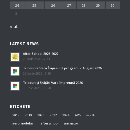
24
25
26
27
28
29
30
31
« iul.
LATEST NEWS
After School 2026-2027
28 iulie 2026 - 7:33
Tricourile Vara Împreună program – August 2026
26 iunie 2026 - 6:20
Tricouri și Brățări Vara Împreună 2026
3 iunie 2026 - 11:20
ETICHETE
2018
2019
2020
2022
2024
ADS
adulți
aeromodelism
afterschool
animatori