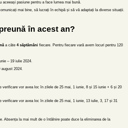
 cu aceeași pasiune pentru a face lumea mai bună.
comunicați mai bine, să lucrați în echipă și să vă adaptați la diverse situații.
preună în acest an?
ună
a câte
4 săptămâni
fiecare. Pentru fiecare vară avem locuri pentru 120
unie – 19 iulie 2024.
0 august 2024.
e verificare vor avea loc în zilele de 25 mai, 1 iunie, 8 și 15 iunie + 6 și 20
e verificare vor avea loc în zilele de 25 mai, 1 iunie, 13 iulie, 3, 17 și 31
rie. Absența la mai mult de o întâlnire poate duce la eliminarea de la