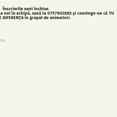
Înscrierile sunt închise.
 la noi în echipă, sună la 0757902883 și convinge-ne că TU
E DIFERENȚA în grupul de animatori.
STER