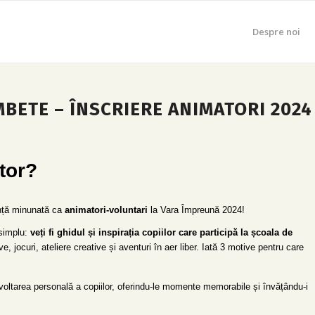
Despre noi
BETE – ÎNSCRIERE ANIMATORI 2024
tor?
ență minunată ca
animatori-voluntari
la Vara Împreună 2024!
 simplu:
veți fi ghidul și inspirația copiilor care participă la școala de
ive, jocuri, ateliere creative și aventuri în aer liber. Iată 3 motive pentru care
ezvoltarea personală a copiilor, oferindu-le momente memorabile și învățându-i