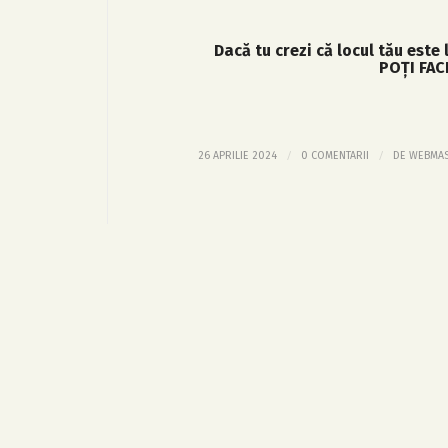
Dacă tu crezi că locul tău este
POȚI FAC
/
/
26 APRILIE 2024
0 COMENTARII
DE
WEBMA