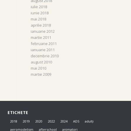
august 2018
iulie 2018
iunie 2018
mai 2018
aprilie 2018
ianuarie 2012
martie 2011
februarie 2011
ianuarie 2011
decembrie 2010
august 2010
mai 2010
martie 2009
ETICHETE
2018
2019
2020
2022
2024
ADS
adulți
aeromodelism
afterschool
animatori