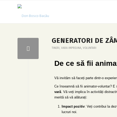
GENERATORI DE ZÂM
TINERI
,
VARA IMPREUNA
,
VOLUNTARI
De ce să fii anima
Vă invităm să faceți parte dintr-o experi
Ce înseamnă să fii animator-voluntar? E
vară
. Vă veți implica în activități distract
merită să vă alăturați:
Impact pozitiv
: Veți contribui la d
lucruri noi.