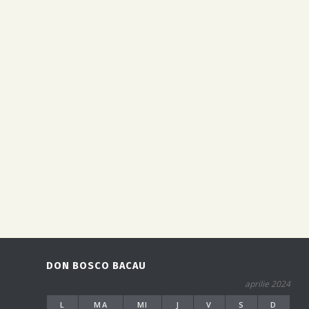
DON BOSCO BACAU
aprilie 2024
L
MA
MI
J
V
S
D