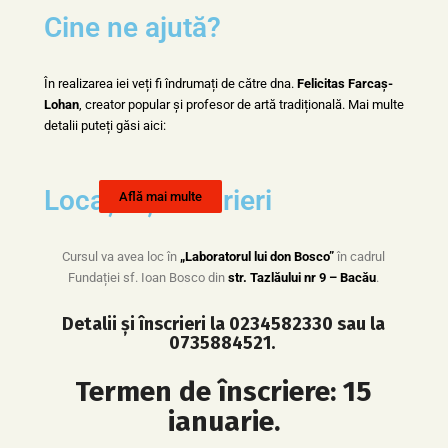
Cine ne ajută?
În realizarea iei veți fi îndrumați de către dna.
Felicitas Farcaș-
Lohan
, creator popular și profesor de artă tradițională. Mai multe
detalii puteți găsi aici:
Locație și înscrieri
Află mai multe
Cursul va avea loc în
„Laboratorul lui don Bosco”
în cadrul
Fundației sf. Ioan Bosco din
str. Tazlăului nr 9 – Bacău
.
Detalii și înscrieri la 0234582330 sau la
0735884521.
Termen de înscriere: 15
ianuarie.