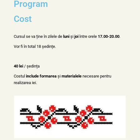
Program
Cost
Cursul se va ține în zilele de
luni
și
joi
între orele
17.00-20.00
.
Vor fi în total 18 ședințe.
40 lei
/ ședința
Costul
include
formarea
și
materialele
necesare pentru
realizarea iei.