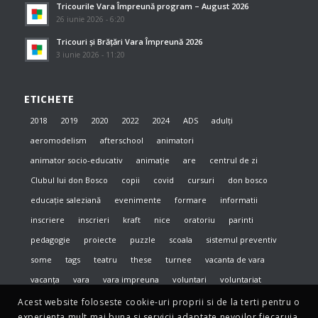
Tricourile Vara Împreună program – August 2026
26 iunie 2026 - 6:20
Tricouri și Brățări Vara Împreună 2026
3 iunie 2026 - 11:20
ETICHETE
2018
2019
2020
2022
2024
ADS
adulți
aeromodelism
afterschool
animatori
animator socio-educativ
animație
are
centrul de zi
Clubul lui don Bosco
copii
covid
cursuri
don bosco
educație saleziană
evenimente
formare
informatii
inscriere
inscrieri
kraft
nice
oratoriu
parinti
pedagogie
proiecte
puzzle
scoala
sistemul preventiv
some
tags
teatru
these
turnee
vacanta de vara
vacanța
vara
vara impreuna
voluntari
voluntariat
Acest website foloseste cookie-uri proprii si de la terti pentru o
experienta mult mai buna si servicii adaptate nevoilor fiecaruia.