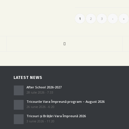
1
2
3
›
»
LATEST NEWS
After School 2026-2027
28 iulie 2026 - 7:33
Tricourile Vara Împreună program – August 2026
26 iunie 2026 - 6:20
Tricouri și Brățări Vara Împreună 2026
3 iunie 2026 - 11:20