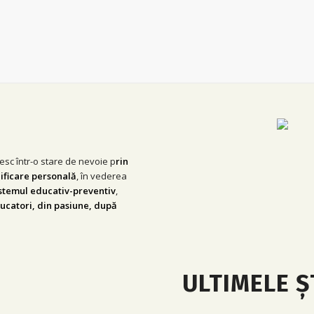
sc într-o stare de nevoie p
rin
lificare personală
, în vederea
istemul educativ-preventiv
,
ucatori, din pasiune, după
ULTIMELE Ș