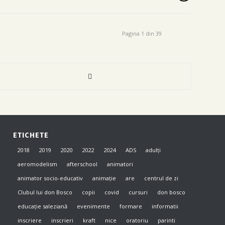
Pagina 1 din 39
ETICHETE
2018
2019
2020
2022
2024
ADS
adulți
aeromodelism
afterschool
animatori
animator socio-educativ
animație
are
centrul de zi
Clubul lui don Bosco
copii
covid
cursuri
don bosco
educație saleziană
evenimente
formare
informatii
inscriere
inscrieri
kraft
nice
oratoriu
parinti