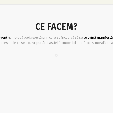
CE FACEM?
eventiv
, metodă pedagogică prin care se încearcă să se
prevină manifestă
necesitățile ce se pot ivi, punând astfel în imposibilitate fizică și morală 