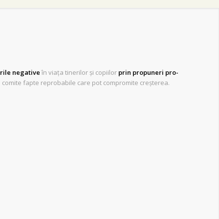
rile negative
în viața tinerilor și copiilor
prin propuneri pro-
de a comite fapte reprobabile care pot compromite creșterea.