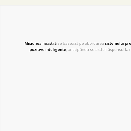
Misiunea noastră
se bazează pe abordarea
sistemului pr
pozitive inteligente
, anticipându-se astfel răspunsul la 