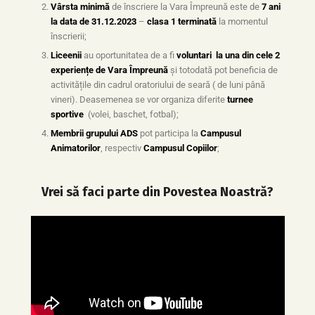
Vârsta minimă
de înscriere la Vara Împreună este de
7 ani
la data de 31.12.2023
–
clasa 1 terminată
la momentul
înscrierii;
Liceenii
au oportunitatea de a fi
voluntari la una din cele 2
experiențe de Vara Împreună
și totodată pot beneficia de
activitățile din cadrul oratoriului de seară ( de luni până
vineri). Deasemenea se vor organiza diferite
turnee
sportive
(volei, baschet, fotbal);
Membrii grupului ADS
pot participa la
Campusul
Animatorilor
, respectiv
Campusul Copiilor
;
Vrei să faci parte din Povestea Noastră?