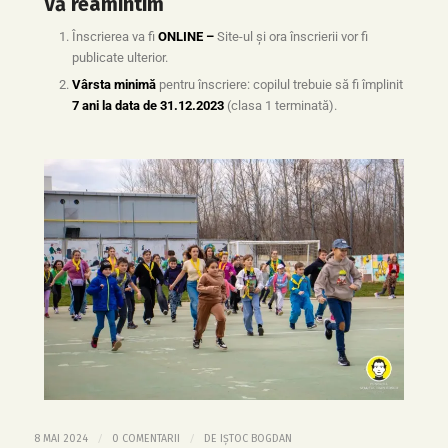
Vă reamintim
Înscrierea va fi
ONLINE –
Site-ul și ora înscrierii vor fi
publicate ulterior.
Vârsta minimă
pentru înscriere: copilul trebuie să fi împlinit
7 ani la data de 31.12.2023
(clasa 1 terminată).
/
/
8 MAI 2024
0 COMENTARII
DE
IȘTOC BOGDAN