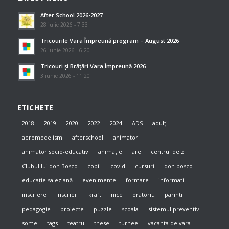
After School 2026-2027
28 iulie 2026 - 7:33
Tricourile Vara Împreună program – August 2026
26 iunie 2026 - 6:20
Tricouri și Brățări Vara Împreună 2026
3 iunie 2026 - 11:20
ETICHETE
2018
2019
2020
2022
2024
ADS
adulți
aeromodelism
afterschool
animatori
animator socio-educativ
animație
are
centrul de zi
Clubul lui don Bosco
copii
covid
cursuri
don bosco
educație saleziană
evenimente
formare
informatii
inscriere
inscrieri
kraft
nice
oratoriu
parinti
pedagogie
proiecte
puzzle
scoala
sistemul preventiv
some
tags
teatru
these
turnee
vacanta de vara