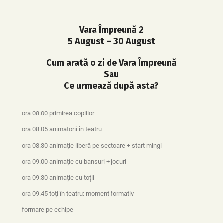
Vara Împreună 2
5 August – 30 August
Cum arată o zi de Vara Împreună
Sau
Ce urmează după asta?
ora 08.00
primirea copiilor
ora 08.05
animatorii în teatru
ora 08.30
animație liberă
pe sectoare
+ start mingi
ora 09.00
animație cu bansuri + jocuri
ora 09.30
animație cu toții
ora 09.45
toți în teatru: moment formativ
formare pe echipe