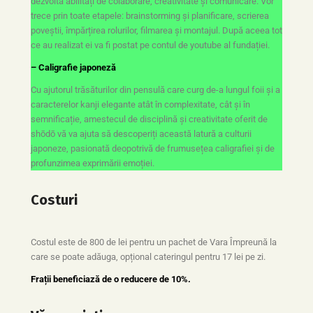
dezvolta abilități de colaborare, creativitate și comunicare. Vor
trece prin toate etapele: brainstorming și planificare, scrierea
poveștii, împărțirea rolurilor, filmarea și montajul. După aceea tot
ce au realizat ei va fi postat pe contul de youtube al fundației.
– Caligrafie japoneză
Cu ajutorul trăsăturilor din pensulă care curg de-a lungul foii și a
caracterelor kanji elegante atât în complexitate, cât și în
semnificație, amestecul de disciplină și creativitate oferit de
shōdō vă va ajuta să descoperiți această latură a culturii
japoneze, pasionată deopotrivă de frumusețea caligrafiei și de
profunzimea exprimării emoției.
Costuri
Costul este de 800 de lei pentru un pachet de Vara Împreună la
care se poate adăuga, opțional cateringul pentru 17 lei pe zi.
Frații beneficiază de o reducere de 10%.