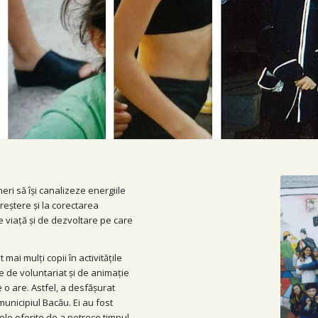
neri să își canalizeze energiile
reștere și la corectarea
viață și de dezvoltare pe care
mai mulți copii în activitățile
ile de voluntariat și de animație
o are. Astfel, a desfășurat
n municipiul Bacău. Ei au fost
ivele oferite de a petrece timpul