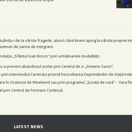
luându-i de la vârste fragede, atunci când tinerii ajung la vârsta proprie intr
 maximum de șanse de integrare.
ndația „Sfântul Ioan Bosco” prin următoarele modalități:
ru a preveni abandonul școlar prin Centrul de zi „Dominic Savio”;
ale prin intermediul Centrului privind Dezvoltarea Deprinderilor de Viață I
cializare în Oratoriul de Weekend sau prin programul „Școala de vară” – Vara 
nal prin Centrul de Formare Continuă.
LATEST NEWS