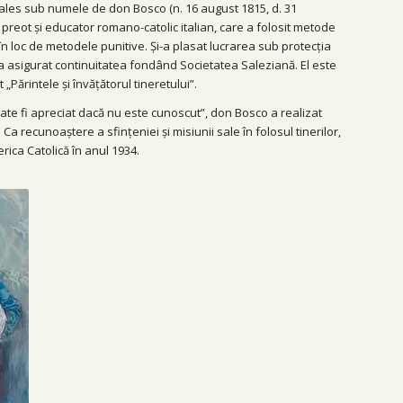
 ales sub numele de don Bosco (n. 16 august 1815, d. 31
 preot și educator romano-catolic italian, care a folosit metode
 loc de metodele punitive. Și-a plasat lucrarea sub protecția
i-a asigurat continuitatea fondând Societatea Saleziană. El este
„Părintele și învățătorul tineretului”.
ate fi apreciat dacă nu este cunoscut”, don Bosco a realizat
Ca recunoaștere a sfințeniei și misiunii sale în folosul tinerilor,
erica Catolică în anul 1934.