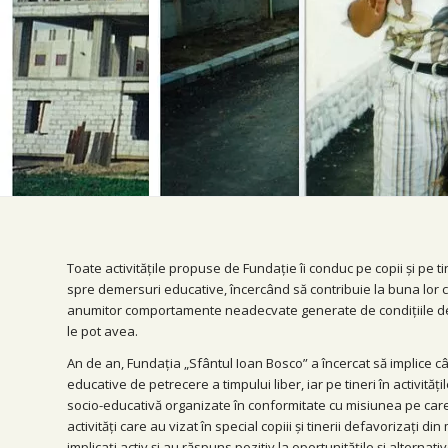
Toate activitățile propuse de Fundație îi conduc pe copii și pe ti
spre demersuri educative, încercând să contribuie la buna lor c
anumitor comportamente neadecvate generate de condițiile de 
le pot avea.
An de an, Fundația „Sfântul Ioan Bosco” a încercat să implice cât 
educative de petrecere a timpului liber, iar pe tineri în activităț
socio-educativă organizate în conformitate cu misiunea pe care 
activități care au vizat în special copiii și tinerii defavorizați di
implicați activ și au răspuns pozitiv la oportunitățile și alternat