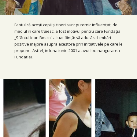
Faptul că acești copii și tineri sunt puternic influențați de
mediul în care trăiesc, a fost motivul pentru care Fundația
„Sfântul Ioan Bosco” a luat ființă: să aducă schimbări
pozitive majore asupra acestora prin inițiativele pe care le
propune. Astfel, în luna iunie 2001 a avut loc inaugurarea
Fundației.