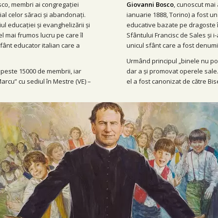
sco, membri ai congregației
Giovanni Bosco
, cunoscut mai
cial celor săraci și abandonați.
ianuarie 1888, Torino) a fost un
ul educației și evanghelizării și
educative bazate pe dragoste în
 mai frumos lucru pe care îl
Sfântului Francisc de Sales și 
fânt educator italian care a
unicul sfânt care a fost denumit 
Urmând principul „binele nu po
 peste 15000 de membrii, iar
dar a și promovat operele sale. 
arcu” cu sediul în Mestre (VE) –
el a fost canonizat de către Bis