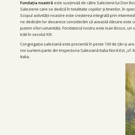
Fundația noastră
este susținută de către Salezienii lui Don Bo
Saleziene care se dedică în totalitate copiilor și tinerilor, în spe
Scopul activității noastre este creșterea integrală prin intermedi
ne dedicăm lor deoarece considerăm că această dăruire este cel
putem oferi umanității. Fondatorul nostru este Ioan Bosco, un s
trăit în secolul XIX.
Congregația saleziană este prezentă în peste 130 de țări și are
noi suntem parte din Inspectoria Saleziană Italia Nord-Est „sf. M
Italia.