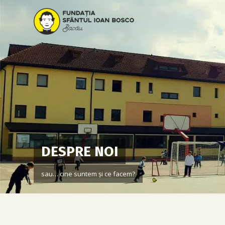
DESPRE NOI
sau… cine suntem și ce facem?