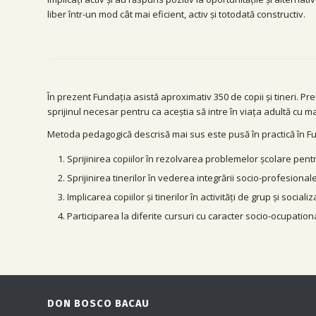
liber într-un mod cât mai eficient, activ și totodată constructiv.
În prezent Fundația asistă aproximativ 350 de copii și tineri. Pre
sprijinul necesar pentru ca aceștia să intre în viața adultă cu
Metoda pedagogică descrisă mai sus este pusă în practică în Fu
Sprijinirea copiilor în rezolvarea problemelor școlare pent
Sprijinirea tinerilor în vederea integrării socio-profesion
Implicarea copiilor și tinerilor în activități de grup și so
Participarea la diferite cursuri cu caracter socio-ocupatio
DON BOSCO BACAU