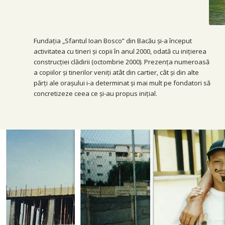
Fundația „Sfantul Ioan Bosco” din Bacău și-a început
activitatea cu tineri și copii în anul 2000, odată cu inițierea
construcției clădirii (octombrie 2000). Prezența numeroasă
a copiilor şi tinerilor veniţi atât din cartier, cât şi din alte
părţi ale oraşului i-a determinat și mai mult pe fondatori să
concretizeze ceea ce și-au propus inițial.