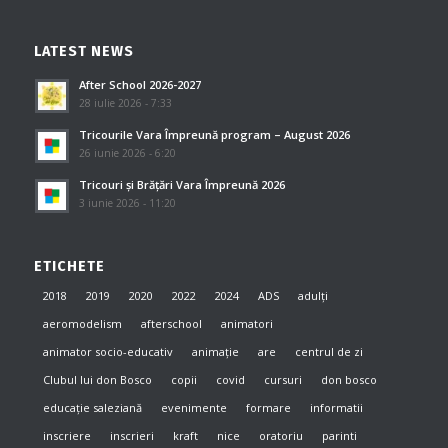
LATEST NEWS
After School 2026-2027
28 iulie 2026 - 7:33
Tricourile Vara Împreună program – August 2026
26 iunie 2026 - 6:20
Tricouri și Brățări Vara Împreună 2026
3 iunie 2026 - 11:20
ETICHETE
2018
2019
2020
2022
2024
ADS
adulți
aeromodelism
afterschool
animatori
animator socio-educativ
animație
are
centrul de zi
Clubul lui don Bosco
copii
covid
cursuri
don bosco
educație saleziană
evenimente
formare
informatii
inscriere
inscrieri
kraft
nice
oratoriu
parinti