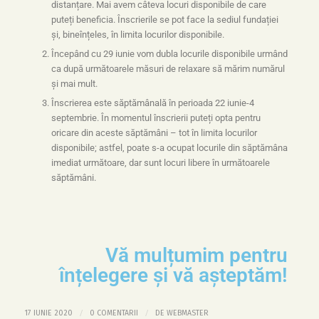
distanțare. Mai avem câteva locuri disponibile de care
puteți beneficia. Înscrierile se pot face la sediul fundației
și, bineînțeles, în limita locurilor disponibile.
Începând cu 29 iunie vom dubla locurile disponibile urmând
ca după următoarele măsuri de relaxare să mărim numărul
și mai mult.
Înscrierea este săptămânală în perioada 22 iunie-4
septembrie. În momentul înscrierii puteți opta pentru
oricare din aceste săptămâni – tot în limita locurilor
disponibile; astfel, poate s-a ocupat locurile din săptămâna
imediat următoare, dar sunt locuri libere în următoarele
săptămâni.
Vă mulțumim pentru
înțelegere și vă așteptăm!
/
/
17 IUNIE 2020
0 COMENTARII
DE
WEBMASTER