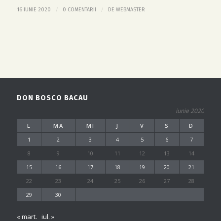
/
/
16 IUNIE 2020
0 COMENTARII
DE
WEBMASTER
DON BOSCO BACAU
iunie 2020
L
MA
MI
J
V
S
D
1
2
3
4
5
6
7
8
9
10
11
12
13
14
15
16
17
18
19
20
21
22
23
24
25
26
27
28
29
30
« mart.
iul. »