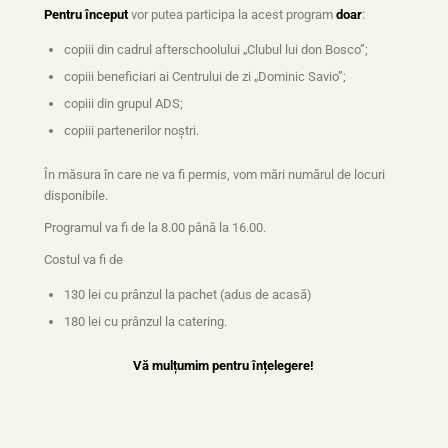
Pentru început
vor putea participa la acest program
doar
:
copiii din cadrul afterschoolului „Clubul lui don Bosco”;
copiii beneficiari ai Centrului de zi „Dominic Savio”;
copiii din grupul ADS;
copiii partenerilor noștri.
În măsura în care ne va fi permis, vom mări numărul de locuri
disponibile.
Programul va fi de la 8.00 până la 16.00.
Costul va fi de
130 lei cu prânzul la pachet (adus de acasă)
180 lei cu prânzul la catering.
Vă mulțumim pentru înțelegere!