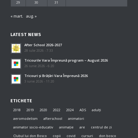
29
30
31
« mart.
aug. »
LATEST NEWS
After School 2026-2027
28 iulie 2026 - 7:33
Tricourile Vara Împreună program – August 2026
26 iunie 2026 - 6:20
Tricouri și Brățări Vara Împreună 2026
3 iunie 2026 - 11:20
ETICHETE
2018
2019
2020
2022
2024
ADS
adulți
aeromodelism
afterschool
animatori
animator socio-educativ
animație
are
centrul de zi
Clubul lui don Bosco
copii
covid
cursuri
don bosco