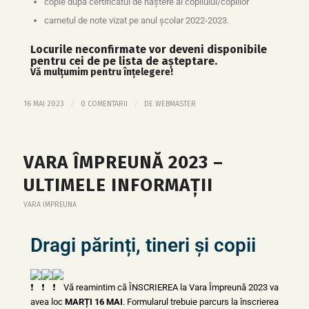
copie după certificatul de naștere al copilului/copiilor
carnetul de note vizat pe anul școlar 2022-2023.
Locurile neconfirmate vor deveni disponibile
pentru cei de pe lista de așteptare.
Vă mulțumim pentru înțelegere!
/
/
16 MAI 2023
0 COMENTARII
DE
WEBMASTER
VARA ÎMPREUNĂ 2023 –
ULTIMELE INFORMAȚII
VARA IMPREUNA
Dragi părinți, tineri și copii
Vă reamintim că ÎNSCRIEREA la Vara Împreună 2023 va
avea loc
MARȚI 16 MAI
.
Formularul trebuie parcurs la înscrierea