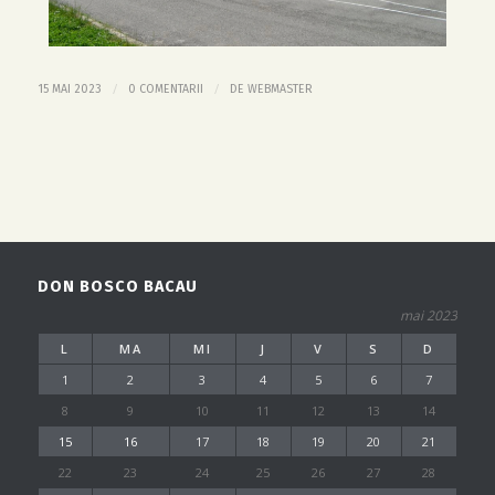
/
/
15 MAI 2023
0 COMENTARII
DE
WEBMASTER
DON BOSCO BACAU
mai 2023
L
MA
MI
J
V
S
D
1
2
3
4
5
6
7
8
9
10
11
12
13
14
15
16
17
18
19
20
21
22
23
24
25
26
27
28