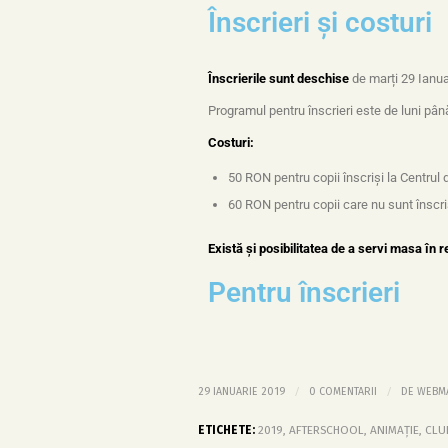
Înscrieri și costuri
Înscrierile
sunt deschise
de marți 29 Ianua
Programul pentru înscrieri este de luni până
Costuri:
50 RON pentru copii înscriși la Centrul 
60 RON pentru copii care nu sunt înscri
Există și posibilitatea de a servi masa în 
Pentru înscrieri
/
/
29 IANUARIE 2019
0 COMENTARII
DE
WEBM
ETICHETE:
2019
,
AFTERSCHOOL
,
ANIMAȚIE
,
CLU