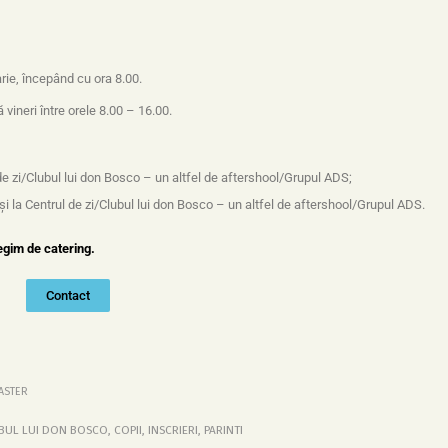
rie, începând cu ora 8.00.
 vineri între orele 8.00 – 16.00.
de zi/Clubul lui don Bosco – un altfel de aftershool/Grupul ADS;
și la Centrul de zi/Clubul lui don Bosco – un altfel de aftershool/Grupul ADS.
regim de catering.
Contact
ASTER
BUL LUI DON BOSCO
,
COPII
,
INSCRIERI
,
PARINTI