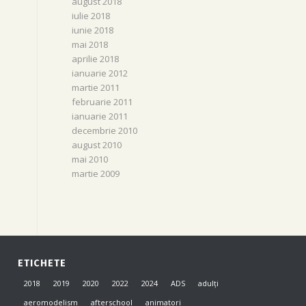
august 2018
iulie 2018
iunie 2018
mai 2018
aprilie 2018
ianuarie 2012
martie 2011
februarie 2011
ianuarie 2011
decembrie 2010
august 2010
mai 2010
martie 2009
ETICHETE
2018
2019
2020
2022
2024
ADS
adulți
aeromodelism
afterschool
animatori