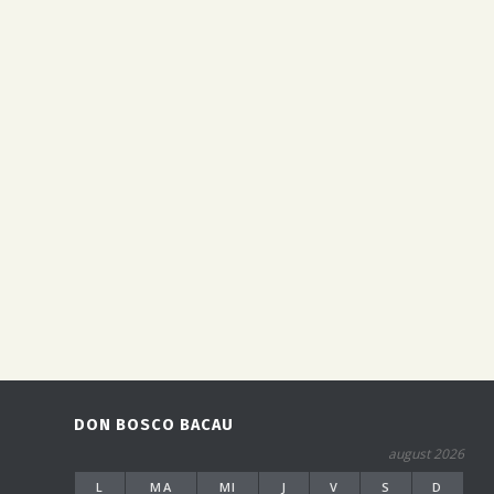
DON BOSCO BACAU
august 2026
L
MA
MI
J
V
S
D