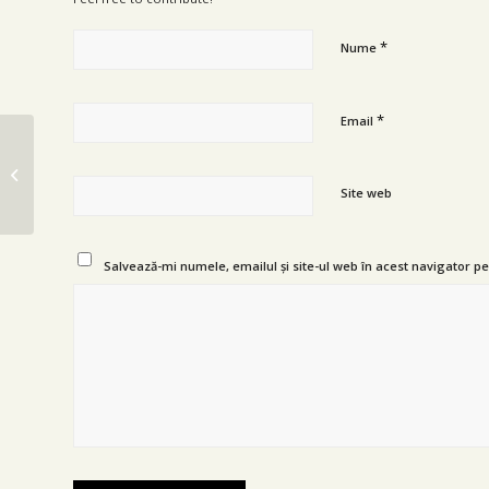
*
Nume
*
Email
Turneu pentru liceeni
Site web
Salvează-mi numele, emailul și site-ul web în acest navigator p