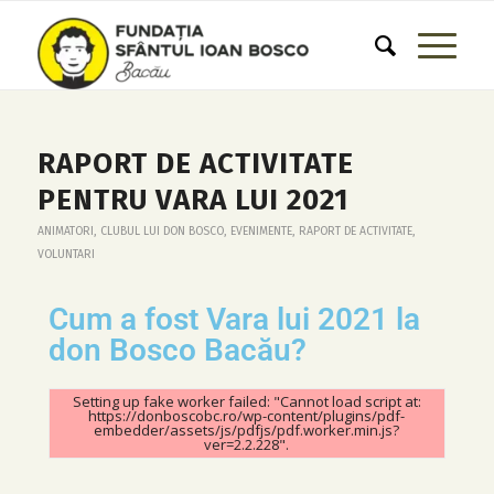
RAPORT DE ACTIVITATE
PENTRU VARA LUI 2021
ANIMATORI
,
CLUBUL LUI DON BOSCO
,
EVENIMENTE
,
RAPORT DE ACTIVITATE
,
VOLUNTARI
Cum a fost Vara lui 2021 la
don Bosco Bacău?
Setting up fake worker failed: "Cannot load script at:
https://donboscobc.ro/wp-content/plugins/pdf-
embedder/assets/js/pdfjs/pdf.worker.min.js?
ver=2.2.228".