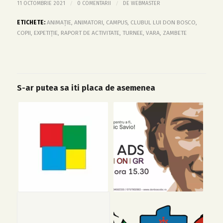
/
/
11 OCTOMBRIE 2021
0 COMENTARII
DE
WEBMASTER
ETICHETE:
ANIMAȚIE
,
ANIMATORI
,
CAMPUS
,
CLUBUL LUI DON BOSCO
,
COPII
,
EXPETIȚIE
,
RAPORT DE ACTIVITATE
,
TURNEE
,
VARA
,
ZAMBETE
S-ar putea sa iti placa de asemenea