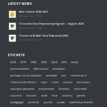
LATEST NEWS
After School 2026-2027
28 iulie 2026 - 7:33
Tricourile Vara Împreună program – August 2026
26 iunie 2026 - 6:20
Tricouri și Brățări Vara Împreună 2026
3 iunie 2026 - 11:20
ETICHETE
2018
2019
2020
2022
2024
ADS
adulți
aeromodelism
afterschool
animatori
animator socio-educativ
animație
are
centrul de zi
Clubul lui don Bosco
copii
covid
cursuri
don bosco
educație saleziană
evenimente
formare
informatii
inscriere
inscrieri
kraft
nice
oratoriu
parinti
pedagogie
proiecte
puzzle
scoala
sistemul preventiv