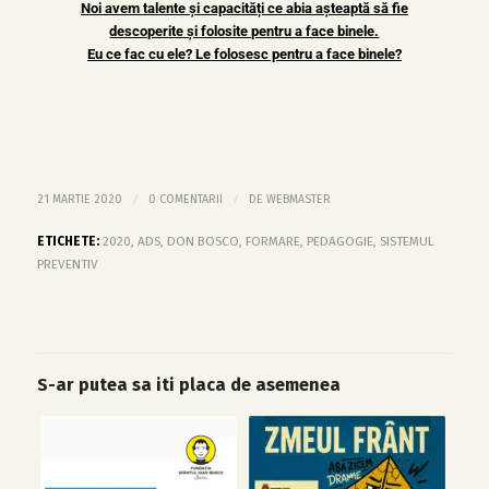
Noi avem talente și capacități ce abia așteaptă să fie
descoperite și folosite pentru a face binele.
Eu ce fac cu ele? Le folosesc pentru a face binele?
/
/
21 MARTIE 2020
0 COMENTARII
DE
WEBMASTER
ETICHETE:
2020
,
ADS
,
DON BOSCO
,
FORMARE
,
PEDAGOGIE
,
SISTEMUL
PREVENTIV
S-ar putea sa iti placa de asemenea