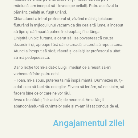
măciucă, am început să-i lovesc pe ceilalţi. Patru au căzut la
pământ, ceilalţi au fugit urlând.
Chiar atunci a intrat profesorul şi, văzând mâini şi picioare
fluturând în mijlocul unui vacarm ca din cealaltă lume, a început
să ţipe şi să împartă palme în dreapta şi în stânga.
Liniştită un pic furtuna, a cerut să i se povestească cauza
dezordinii şi, aproape fără să ne creadă, a cerut să repet scena.
Atunci a început să râdă; râseră şi ceilalţi iar profesorul a uitat
să mă pedepsească.
Dar o lecţie tot mi-a dat-o Luigi, imediat ce a reuşit să-mi
vorbească între patru ochi.
– Ioan, mi-a spus, puterea ta mă înspăimântă. Dumnezeu nu ţi-
a dat-o ca să faci rău colegilor. El vrea să iertăm, să ne iubim, să
facem bine celor care ne vor răul.
Avea o bunătate, într-adevăr, de necrezut. Am sfârşit
abandonându-mă cuvintelor sale şi m-am lăsat condus de el.
Angajamentul zilei