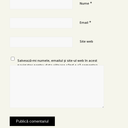
*
Nume
*
Email
Site web
Salvează-mi numele, emailul și site-ul web în acest
navigator pentru data viitoare când o să comentez.