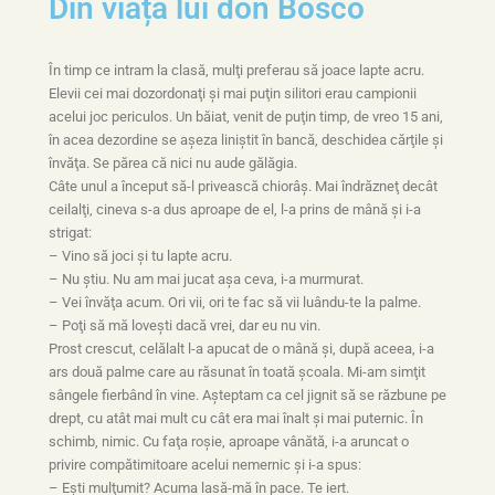
Din viața lui don Bosco
În timp ce intram la clasă, mulţi preferau să joace lapte acru.
Elevii cei mai dozordonaţi şi mai puţin silitori erau campionii
acelui joc periculos. Un băiat, venit de puţin timp, de vreo 15 ani,
în acea dezordine se aşeza liniştit în bancă, deschidea cărţile şi
învăţa. Se părea că nici nu aude gălăgia.
Câte unul a început să-l privească chiorâş. Mai îndrăzneţ decât
ceilalţi, cineva s-a dus aproape de el, l-a prins de mână şi i-a
strigat:
– Vino să joci şi tu lapte acru.
– Nu ştiu. Nu am mai jucat aşa ceva, i-a murmurat.
– Vei învăţa acum. Ori vii, ori te fac să vii luându-te la palme.
– Poţi să mă loveşti dacă vrei, dar eu nu vin.
Prost crescut, celălalt l-a apucat de o mână şi, după aceea, i-a
ars două palme care au răsunat în toată şcoala. Mi-am simţit
sângele fierbând în vine. Aşteptam ca cel jignit să se răzbune pe
drept, cu atât mai mult cu cât era mai înalt şi mai puternic. În
schimb, nimic. Cu faţa roşie, aproape vânătă, i-a aruncat o
privire compătimitoare acelui nemernic şi i-a spus:
– Eşti mulţumit? Acuma lasă-mă în pace. Te iert.