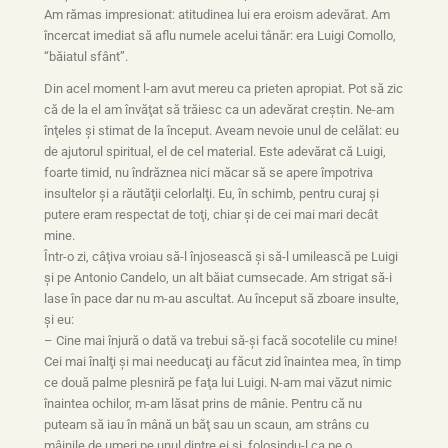
Am rămas impresionat: atitudinea lui era eroism adevărat. Am
încercat imediat să aflu numele acelui tânăr: era Luigi Comollo,
“băiatul sfânt”.
Din acel moment l-am avut mereu ca prieten apropiat. Pot să zic
că de la el am învăţat să trăiesc ca un adevărat creştin. Ne-am
înţeles şi stimat de la început. Aveam nevoie unul de celălat: eu
de ajutorul spiritual, el de cel material. Este adevărat că Luigi,
foarte timid, nu îndrăznea nici măcar să se apere împotriva
insultelor şi a răutăţii celorlalţi. Eu, în schimb, pentru curaj şi
putere eram respectat de toţi, chiar şi de cei mai mari decât
mine.
Într-o zi, câţiva vroiau să-l înjosească şi să-l umilească pe Luigi
şi pe Antonio Candelo, un alt băiat cumsecade. Am strigat să-i
lase în pace dar nu m-au ascultat. Au început să zboare insulte,
şi eu:
– Cine mai înjură o dată va trebui să-şi facă socotelile cu mine!
Cei mai înalţi şi mai needucaţi au făcut zid înaintea mea, în timp
ce două palme plesniră pe faţa lui Luigi. N-am mai văzut nimic
înaintea ochilor, m-am lăsat prins de mânie. Pentru că nu
puteam să iau în mână un băţ sau un scaun, am strâns cu
mâinile de umeri pe unul dintre ei şi, folosindu-l ca pe o