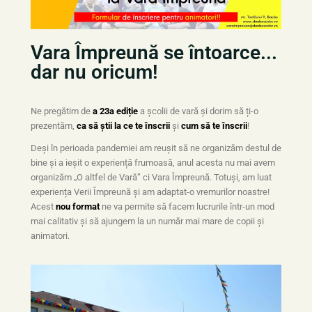
Vara Împreună se întoarce...
dar nu oricum!
Ne pregătim de
a 23a ediție
a școlii de vară și dorim să ți-o
prezentăm,
ca să știi la ce te înscrii
și
cum să te înscrii
!
Deși în perioada pandemiei am reușit să ne organizăm destul de
bine și a ieșit o experiență frumoasă, anul acesta nu mai avem
organizăm „O altfel de Vară” ci Vara Împreună.
Totuși, am luat
experiența Verii Împreună și am adaptat-o vremurilor noastre!
Acest
nou format
ne va permite să facem lucrurile într-un mod
mai calitativ și să ajungem la un număr mai mare de copii și
animatori.