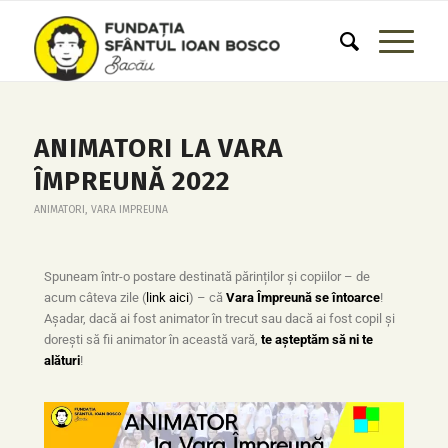
ANIMATORI LA VARA
ÎMPREUNĂ 2022
ANIMATORI
,
VARA IMPREUNA
Spuneam într-o postare destinată părinților și copiilor – de
acum câteva zile (
link aici
) – că
Vara Împreună se întoarce
!
Așadar, dacă ai fost animator în trecut sau dacă ai fost copil și
dorești să fii animator în această vară,
te așteptăm să ni te
alături
!