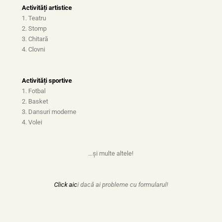
Activități artistice
1. Teatru
2. Stomp
3. Chitară
4. Clovni
Activități sportive
1. Fotbal
2. Basket
3. Dansuri moderne
4. Volei
…și multe altele!
Click aic
i dacă ai probleme cu formularul!