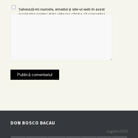
Salvează-mi numele, emailul și site-ul web în acest
navigator pentru data viitoare când o să comentez.
DON BOSCO BACAU
august 2026