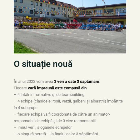
O situație nouă
În anul 2022 vom avea
3 veri a câte 3 săptămâni
.
Fiecare
vară împreună este compusă din
:
– 4 întâlniri formative și de teambuilding
– 4 echipe (clasicele: roșii, verzii, galbeni și albaștrii) împărțite
în 4 subgrupe
– fiecare echipă va fi coordonată de către un animator-
responsabil de echipă și de 3 vice responsabili
– imnul verii, sloganele echipelor
– o singură serată – la finalul celor 3 săptămâni.