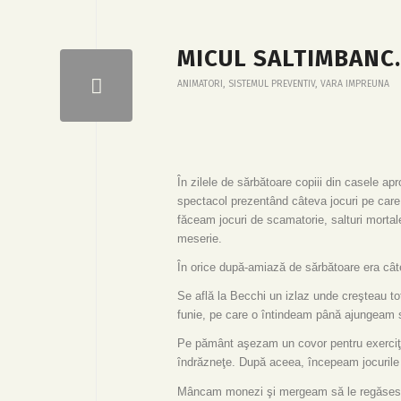
MICUL SALTIMBANC
ANIMATORI
,
SISTEMUL PREVENTIV
,
VARA IMPREUNA
În zilele de sărbătoare copiii din casele 
spectacol prezentând câteva jocuri pe car
făceam jocuri de scamatorie, salturi mort
meserie.
În orice după-amiază de sărbătoare era câ
Se află la Becchi un izlaz unde creşteau t
funie, pe care o întindeam până ajungeam 
Pe pământ aşezam un covor pentru exerciţii
îndrăzneţe. După aceea, începeam jocuril
Mâncam monezi şi mergeam să le regăsesc p