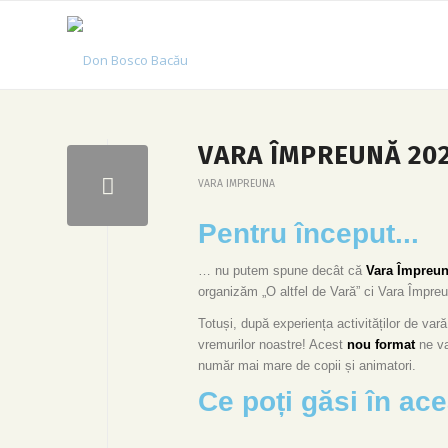
VARA ÎMPREUNĂ 202
VARA IMPREUNA
Pentru început...
… nu putem spune decât că
Vara Împreun
organizăm „O altfel de Vară” ci Vara Împre
Totuși, după experiența activităților de va
vremurilor noastre! Acest
nou format
ne va
număr mai mare de copii și animatori.
Ce poți găsi în ac