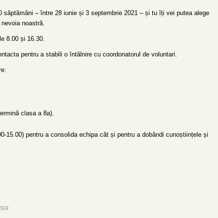
0 săptămâni – între 28 iunie și 3 septembrie 2021 – și tu îți vei putea alege
e nevoia noastră.
le 8.00 și 16.30.
tacta pentru a stabili o întâlnire cu coordonatorul de voluntari.
re:
termină clasa a 8a).
.00-15.00) pentru a consolida echipa cât și pentru a dobândi cunoștiințele și
TER