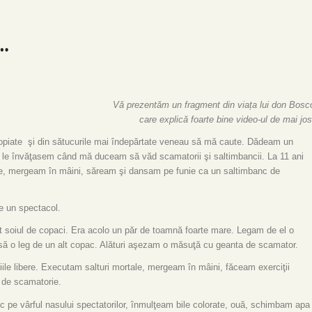
…
Vă prezentăm un fragment din viața lui don Bosc
care explică foarte bine video-ul de mai jos
apropiate şi din sătucurile mai îndepărtate veneau să mă caute. Dădeam un
e le învăţasem când mă duceam să văd scamatorii şi saltimbancii. La 11 ani
ale, mergeam în mâini, săream şi dansam pe funie ca un saltimbanc de
te un spectacol.
ot soiul de copaci. Era acolo un păr de toamnă foarte mare. Legam de el o
să o leg de un alt copac. Alături aşezam o măsuţă cu geanta de scamator.
le libere. Executam salturi mortale, mergeam în mâini, făceam exerciţii
e de scamatorie.
e vârful nasului spectatorilor, înmulţeam bile colorate, ouă, schimbam apa