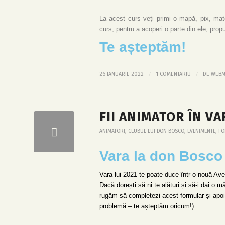
La acest curs veţi primi o mapă, pix, mate
curs, pentru a acoperi o parte din ele, propu
Te așteptăm!
/
/
26 IANUARIE 2022
1 COMENTARIU
DE
WEBM
FII ANIMATOR ÎN VAR
ANIMATORI
,
CLUBUL LUI DON BOSCO
,
EVENIMENTE
,
FO
Vara la don Bosco
Vara lui 2021 te poate duce într-o nouă Av
Dacă dorești să ni te alături și să-i dai o m
rugăm să completezi acest formular și apoi 
problemă – te așteptăm oricum!).