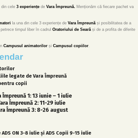
 din cele
3 experiențe
de
Vara Împreună.
Menționăm că fiecare pachet va
matori
la una din cele 3 experiențe de
Vara Împreună
și posibilitatea de a
a petrece timpul liber în cadrul
Oratoriului de Seară
și de a profita de diferite
în
Campusul animatorilor
și
Campusul copiilor
.
lendar
torilor
liile legate de Vara Împreună
pentru copii
 Împreună 1: 13 iunie – 1 iulie
ara Împreună 2: 11-29 iulie
ra Împreună 3: 8-26 august
ADS ON 3-8 iulie și ADS Copii 9-15 iulie