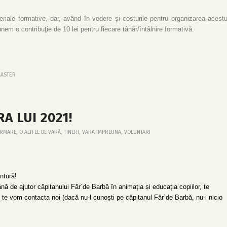
riale formative, dar, având în vedere şi costurile pentru organizarea acestu
nem o contribuţie de 10 lei pentru fiecare tânăr/întâlnire formativă.
ASTER
A LUI 2021!
RMARE
,
O ALTFEL DE VARĂ
,
TINERI
,
VARA IMPREUNA
,
VOLUNTARI
entură!
ână de ajutor căpitanului Făr`de Barbă în animația și educația copiilor, te
te vom contacta noi (dacă nu-l cunoști pe căpitanul Făr`de Barbă, nu-i nicio