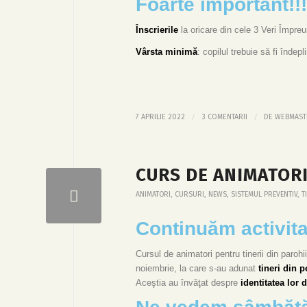
Foarte important!!!
Înscrierile
la oricare din cele 3 Veri Împreu
Vârsta minimă
: copilul trebuie să fi îndepl
/
/
7 APRILIE 2022
3 COMENTARII
DE
WEBMAST
CURS DE ANIMATORI
ANIMATORI
,
CURSURI
,
NEWS
,
SISTEMUL PREVENTIV
,
T
Continuăm activita
Cursul de animatori pentru tinerii din paroh
noiembrie, la care s-au adunat
tineri din p
Aceştia au învăţat despre
identitatea lor 