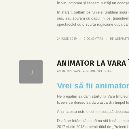
în vin, omoram şi făceam bucăţi un cocoşel
În sfârşit, săltam pe funie şi umblam sigu
sus, sau zburam cu capul în jos, ţinându-m
spectacolul cu o scurtă rugăciune după car
/
/
24 IUNIE 2019
0 COMENTARII
DE
WEBMAST
ANIMATOR LA VARA
ANIMATORI
,
VARA IMPREUNA
,
VOLUNTARI
Vrei să fii animat
Ne pregătim să dăm startul la Vara Împreun
liceeni ce doresc să dăruiască din timpul l
Anul acesta este o ediție specială deoarec
Dacă se întâmplă ca să nu știi încă ce es
2017 și din 2018 a primit titlul de „Proiectu