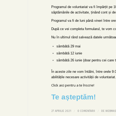
Programul de voluntariat va fi împărțit pe 1
săptămânile de activitate, ținând cont și d
Programul va fi de luni până vineri între ore
După ce vei completa formularul, te vom con
Nu în ultimul rând salvează datele următoa
sâmbătă 29 mai
sâmbătă 12 iunie
sâmbătă 26 iunie (doar pentru cei care 
În aceste zile ne vom întâlni, între orele 9
abilitățile necesare activității de voluntariat.
Click aici pentru a te înscrie!
Te așteptăm!
/
/
27 APRILIE 2021
0 COMENTARII
DE
WEBMAS