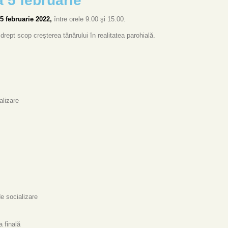
5 februarie
5 februarie 2022,
între orele 9.00 şi 15.00.
 drept scop creşterea tânărului în realitatea parohială.
alizare
de socializare
a finală