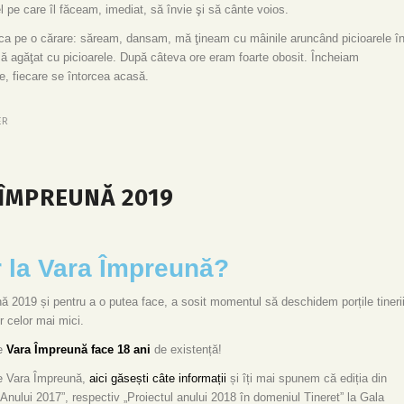
 pe care îl făceam, imediat, să învie şi să cânte voios.
r ca pe o cărare: săream, dansam, mă ţineam cu mâinile aruncând picioarele î
ă agăţat cu picioarele. După câteva ore eram foarte obosit. Încheiam
e, fiecare se întorcea acasă.
ER
 ÎMPREUNĂ 2019
or la Vara Împreună?
ă 2019 și pentru a o putea face, a sosit momentul să deschidem porțile tineri
or celor mai mici.
e
Vara Împreună face 18 ani
de existență!
te Vara Împreună,
aici găsești câte informații
și îți mai spunem că ediția din
l Anului 2017”, respectiv „Proiectul anului 2018 în domeniul Tineret” la Gala