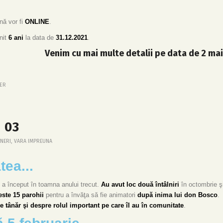
nă vor fi
ONLINE
.
init
6 ani
la data de
31.12.2021
.
Venim cu mai multe detalii pe data de 2 mai
ER
 03
INERI
,
VARA IMPREUNA
tea...
ii a început în toamna anului trecut.
Au avut loc două întâlniri
în octombrie ş
este 15 parohii
pentru a învăţa să fie animatori
după inima lui don Bosco
.
de tânăr şi despre rolul important pe care îl au în comunitate
.