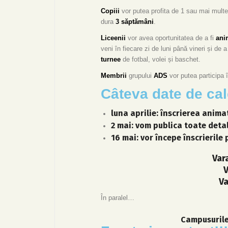
Copiii
vor putea profita de 1 sau mai multe
dura
3 săptămâni
.
Liceenii
vor avea oportunitatea de a fi
ani
veni în fiecare zi de luni până vineri și de 
turnee
de fotbal, volei și baschet.
Membrii
grupului
ADS
vor putea participa 
Câteva date de ca
luna aprilie: înscrierea anima
2 mai: vom publica toate deta
16 mai: vor începe înscrierile 
Vara
V
Va
În paralel…
Campusurile 