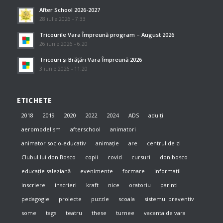
After School 2026-2027
28 iulie 2026 - 7:33
Tricourile Vara Împreună program – August 2026
26 iunie 2026 - 6:20
Tricouri și Brățări Vara Împreună 2026
3 iunie 2026 - 11:20
ETICHETE
2018
2019
2020
2022
2024
ADS
adulți
aeromodelism
afterschool
animatori
animator socio-educativ
animație
are
centrul de zi
Clubul lui don Bosco
copii
covid
cursuri
don bosco
educație saleziană
evenimente
formare
informatii
inscriere
inscrieri
kraft
nice
oratoriu
parinti
pedagogie
proiecte
puzzle
scoala
sistemul preventiv
some
tags
teatru
these
turnee
vacanta de vara