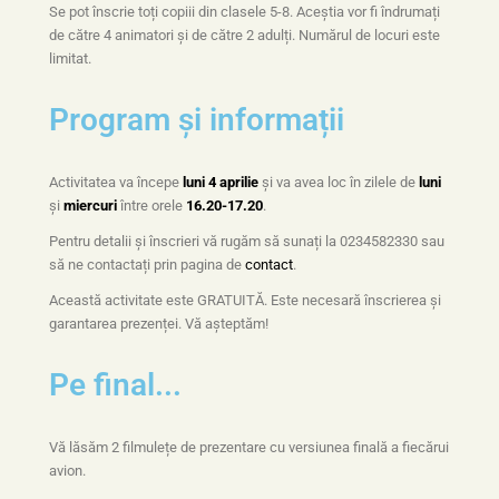
Se pot înscrie toți copiii din clasele 5-8. Aceștia vor fi îndrumați
de către 4 animatori și de către 2 adulți. Numărul de locuri este
limitat.
Program și informații
Activitatea va începe
luni 4 aprilie
și va avea loc în zilele de
luni
și
miercuri
între orele
16.20-17.20
.
Pentru detalii și înscrieri vă rugăm să sunați la 0234582330 sau
să ne contactați prin pagina de
contact
.
Această activitate este GRATUITĂ. Este necesară înscrierea și
garantarea prezenței. Vă așteptăm!
Pe final...
Vă lăsăm 2 filmulețe de prezentare cu versiunea finală a fiecărui
avion.