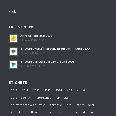
« iul.
LATEST NEWS
After School 2026-2027
28 iulie 2026 - 7:33
Tricourile Vara Împreună program – August 2026
26 iunie 2026 - 6:20
Tricouri și Brățări Vara Împreună 2026
3 iunie 2026 - 11:20
ETICHETE
2018
2019
2020
2022
2024
ADS
adulți
aeromodelism
afterschool
animatori
animator socio-educativ
animație
are
centrul de zi
Clubul lui don Bosco
copii
covid
cursuri
don bosco