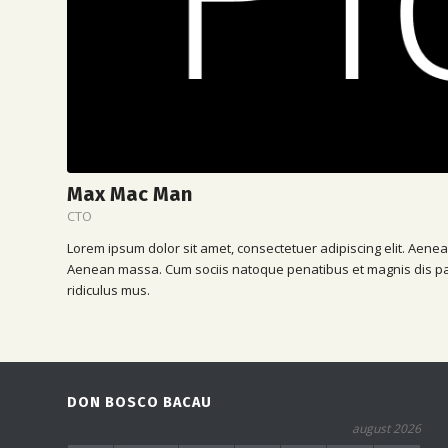
Max Mac Man
CTO
Lorem ipsum dolor sit amet, consectetuer adipiscing elit. Aene
Aenean massa. Cum sociis natoque penatibus et magnis dis pa
ridiculus mus.
DON BOSCO BACAU
august 2026