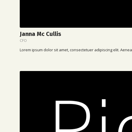
Janna Mc Cullis
CFO
Lorem ipsum dolor sit amet, consectetuer adipiscing elit. Aen