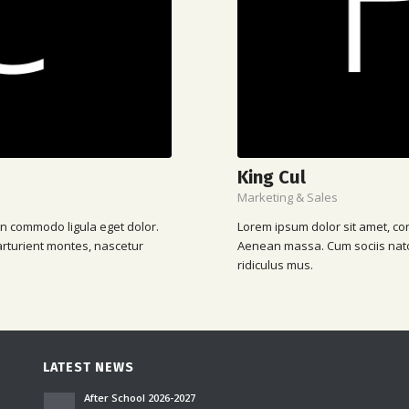
King Cul
Marketing & Sales
an commodo ligula eget dolor.
Lorem ipsum dolor sit amet, co
rturient montes, nascetur
Aenean massa. Cum sociis nato
ridiculus mus.
LATEST NEWS
After School 2026-2027