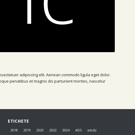
nsectetuer adipiscing elit. Aenean commodo ligula eget dolor.
que penatibus et magnis dis parturient montes, nascetur
ETICHETE
2018
2019
2020
2022
2024
ADS
adulți