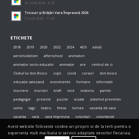
26 iunie 2026 - 6:20
Tricouri și Brățări Vara Împreună 2026
3 iunie 2026 - 11:20
ETICHETE
2018
2019
2020
2022
2024
ADS
adulți
aeromodelism
afterschool
animatori
animator socio-educativ
animație
are
centrul de zi
Clubul lui don Bosco
copii
covid
cursuri
don bosco
educație saleziană
evenimente
formare
informatii
inscriere
inscrieri
kraft
nice
oratoriu
parinti
pedagogie
proiecte
puzzle
scoala
sistemul preventiv
some
tags
teatru
these
turnee
vacanta de vara
vacanța
vara
vara impreuna
voluntari
voluntariat
Acest website foloseste cookie-uri proprii si de la terti pentru o
experienta mult mai buna si servicii adaptate nevoilor fiecaruia.