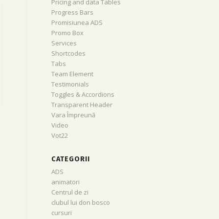
Pricing and data Tables
Progress Bars
Promisiunea ADS
Promo Box
Services
Shortcodes
Tabs
Team Element
Testimonials
Toggles & Accordions
Transparent Header
Vara Împreună
Video
Vot22
CATEGORII
ADS
animatori
Centrul de zi
clubul lui don bosco
cursuri