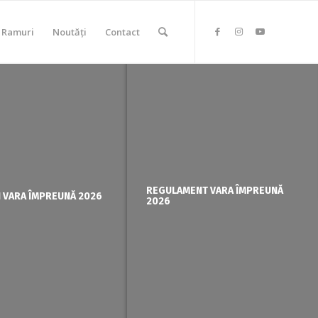
Ramuri
Noutăți
Contact
TRICOURILE VARA ÎMPREUNĂ
TRICOURI ȘI BRĂȚĂRI VARA
REGULAM
ÎNSCRIERI VARA ÎMPREU
PROGRAM - AUGUST 2026
ÎMPREUNĂ 2026
2026