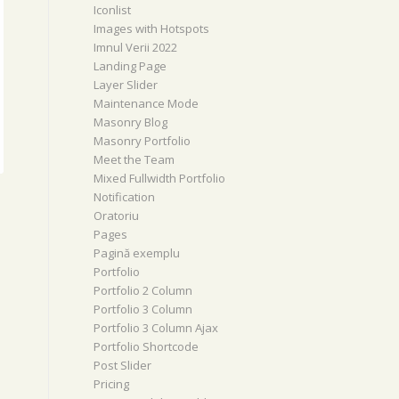
Iconlist
Images with Hotspots
Imnul Verii 2022
Landing Page
Layer Slider
Maintenance Mode
Masonry Blog
Masonry Portfolio
Meet the Team
Mixed Fullwidth Portfolio
Notification
Oratoriu
Pages
Pagină exemplu
Portfolio
Portfolio 2 Column
Portfolio 3 Column
Portfolio 3 Column Ajax
Portfolio Shortcode
Post Slider
Pricing