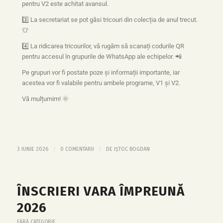
pentru V2 este achitat avansul.
3️⃣ La secretariat se pot găsi tricouri din colecția de anul trecut.
👕
4️⃣ La ridicarea tricourilor, vă rugăm să scanați codurile QR
pentru accesul în grupurile de WhatsApp ale echipelor. 📲
Pe grupuri vor fi postate poze și informații importante, iar
acestea vor fi valabile pentru ambele programe, V1 și V2.
Vă mulțumim! 🌞
/
/
3 IUNIE 2026
0 COMENTARII
DE
IȘTOC BOGDAN
ÎNSCRIERI VARA ÎMPREUNĂ
2026
FĂRĂ CATEGORIE