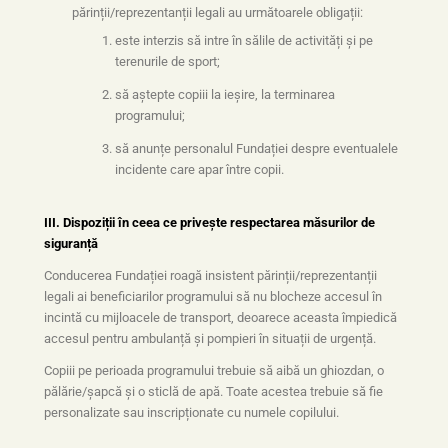
părinții/reprezentanții legali au următoarele obligații:
este interzis să intre în sălile de activități și pe
terenurile de sport;
să aștepte copiii la ieșire, la terminarea
programului;
să anunțe personalul Fundației despre eventualele
incidente care apar între copii.
III. Dispoziții în ceea ce privește respectarea măsurilor de
siguranță
Conducerea Fundației roagă insistent părinții/reprezentanții
legali ai beneficiarilor programului să nu blocheze accesul în
incintă cu mijloacele de transport, deoarece aceasta împiedică
accesul pentru ambulanță și pompieri în situații de urgență.
Copiii pe perioada programului trebuie să aibă un ghiozdan, o
pălărie/șapcă și o sticlă de apă. Toate acestea trebuie să fie
personalizate sau inscripționate cu numele copilului.