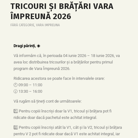
TRICOURI ȘI BRĂȚĂRI VARA
ÎMPREUNĂ 2026
FĂRĂ CATEGORIE
,
VARA IMPREUNA
Dragi părinți, ☀️
Vă informăm că, în perioada 04 iunie 2026 – 18 iunie 2026, va
avea loc distribuirea tricourilor și a brățărilor pentru primul
program de Vara Împreună 2026.
Ridicarea acestora se poate face în intervalele orare:
🕘 09:00 – 11:00
🕜 13:30 – 16:00
Vă rugăm să țineți cont de următoarele:
1️⃣ Pentru copiii înscriși doar la V1, tricoul și brățara pot fi
ridicate doar dacă pachetul este achitat integral.
2️⃣ Pentru copiii înscriși atât la V1, cât și la V2, tricoul și brățara
pentru V 2 pot fi ridicate doar dacă V1 este achitat integral, iar