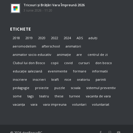
Tricouri și Brățări Vara Împreună 2026
3 iunie 2026 - 11:20
ETICHETE
2018
2019
2020
2022
2024
ADS
adulți
aeromodelism
afterschool
animatori
animator socio-educativ
animație
are
centrul de zi
Clubul lui don Bosco
copii
covid
cursuri
don bosco
educație saleziană
evenimente
formare
informatii
inscriere
inscrieri
kraft
nice
oratoriu
parinti
pedagogie
proiecte
puzzle
scoala
sistemul preventiv
some
tags
teatru
these
turnee
vacanta de vara
vacanța
vara
vara impreuna
voluntari
voluntariat
@ 2026 donBoscoBC