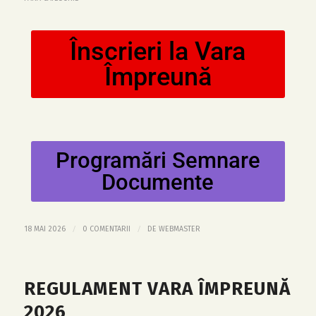
Înscrieri la Vara
Împreună
Programări Semnare
Documente
/
/
18 MAI 2026
0 COMENTARII
DE
WEBMASTER
REGULAMENT VARA ÎMPREUNĂ
2026