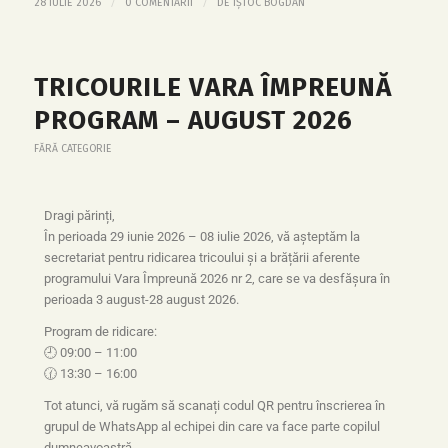
/
/
28 IULIE 2026
0 COMENTARII
DE
IȘTOC BOGDAN
TRICOURILE VARA ÎMPREUNĂ
PROGRAM – AUGUST 2026
FĂRĂ CATEGORIE
Dragi părinți,
În perioada 29 iunie 2026 – 08 iulie 2026, vă așteptăm la
secretariat pentru ridicarea tricoului și a brățării aferente
programului Vara Împreună 2026 nr 2, care se va desfășura în
perioada 3 august-28 august 2026.
Program de ridicare:
🕘 09:00 – 11:00
🕜 13:30 – 16:00
Tot atunci, vă rugăm să scanați codul QR pentru înscrierea în
grupul de WhatsApp al echipei din care va face parte copilul
dumneavoastră.