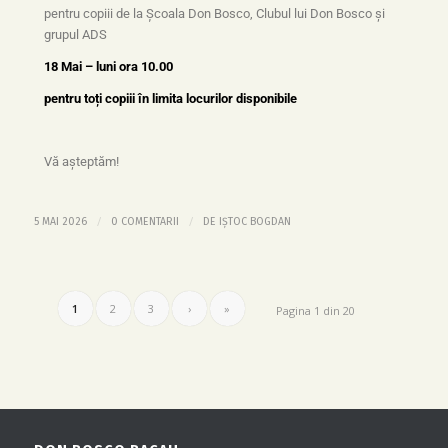
pentru copiii de la Școala Don Bosco, Clubul lui Don Bosco și
grupul ADS
18 Mai – luni ora 10.00
pentru toți copiii în limita locurilor disponibile
Vă așteptăm!
/
/
5 MAI 2026
0 COMENTARII
DE
IȘTOC BOGDAN
1
2
3
›
»
Pagina 1 din 20