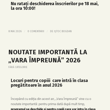
Nu ratați deschiderea înscrierilor pe 18 mai,
la ora 10:00!
/
/
8 MAI 2026
0 COMENTARII
DE
IȘTOC BOGDAN
NOUTATE IMPORTANTĂ LA
„VARA ÎMPREUNĂ” 2026
FĂRĂ CATEGORIE
Locuri pentru copiii care intră în
clasa
pregătitoare în anul 2026
Începând cu ediția din acest an, „Vara Împreună” vine cu o
noutate importantă: pentru prima dată după mult timp,
programul se deschide și pentru copiii care vor intra în clasa