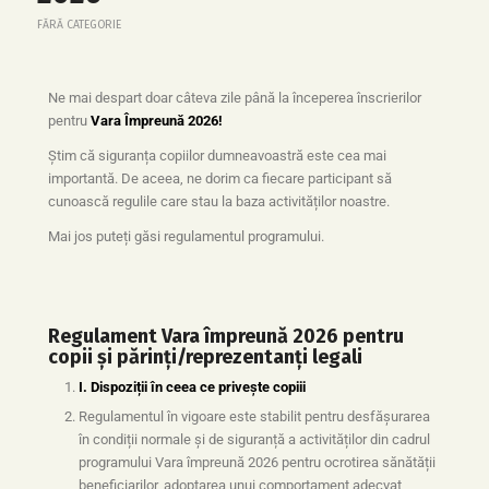
FĂRĂ CATEGORIE
Ne mai despart doar câteva zile până la începerea înscrierilor
pentru
Vara Împreună 2026!
Știm că siguranța copiilor dumneavoastră este cea mai
importantă. De aceea, ne dorim ca fiecare participant să
cunoască regulile care stau la baza activităților noastre.
Mai jos puteți găsi regulamentul programului.
Regulament Vara împreună 2026
pentru
copii și părinți/reprezentanți legali
I. Dispoziții în ceea ce privește copiii
Regulamentul în vigoare este stabilit pentru desfășurarea
în condiții normale și de siguranță a activităților din cadrul
programului Vara împreună 2026 pentru ocrotirea sănătății
beneficiarilor, adoptarea unui comportament adecvat,