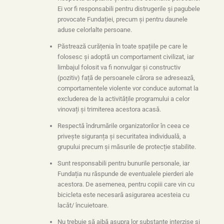
Ei vor fi responsabili pentru distrugerile și pagubele
provocate Fundației, precum și pentru daunele
aduse celorlalte persoane.
Păstrează curățenia în toate spațiile pe care le
folosesc și adoptă un comportament civilizat, iar
limbajul folosit va fi nonvulgar și constructiv
(pozitiv) față de persoanele cărora se adresează,
comportamentele violente vor conduce automat la
excluderea de la activitățile programului a celor
vinovați și trimiterea acestora acasă.
Respectă îndrumările organizatorilor în ceea ce
privește siguranța și securitatea individuală, a
grupului precum și măsurile de protecție stabilite.
Sunt responsabili pentru bunurile personale, iar
Fundația nu răspunde de eventualele pierderi ale
acestora. De asemenea, pentru copiii care vin cu
bicicleta este necesară asigurarea acesteia cu
lacăt/ încuietoare.
Nu trebuie să aibă asupra lor substanțe interzise și