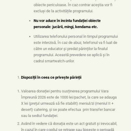
obiecte periculoase. În caz contrar aceștia vor fi
excluși de la activitățile programului.
Nu vor aduce în incinta fundației obiecte
personale: jucării, mingi, kendama etc.
Utilizarea telefonului personal în timpul programului
este interzisă. În caz de abuz, telefonul va fi luat de
către un educator și predat părinților la finalul
programului. Această prevedere se aplică și în
cadrul smartwatch-urilor.
Dispoziții în ceea ce privește părinții
Valoarea donației pentru susținerea programului Vara
Împreună 2026 este de 1000 lei/pachet, la care se adauga
X lei (prețul urmează să fie stabilit) meniul/zi (meniul II +
desert) catering, și se poate efectua prin transfer bancar
sau la sediul fundației.
Având în vedere că donația este un act gratuit și irevocabil,
în cazul în care copilul se retrage sau lipsește o perioadă