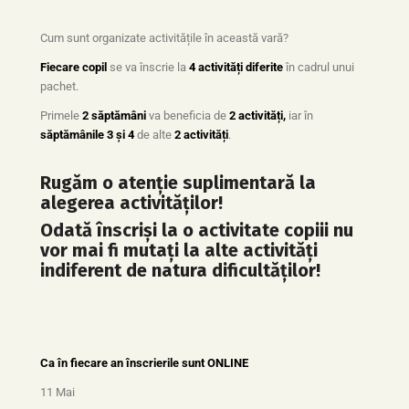
Cum sunt organizate activitățile în această vară?
Fiecare copil
se va înscrie la
4 activități diferite
în cadrul unui
pachet.
Primele
2 săptămâni
va beneficia de
2 activități,
iar în
săptămânile 3 și 4
de alte
2 activități
.
Rugăm o atenție suplimentară la
alegerea activităților!
Odată înscriși la o activitate copiii nu
vor mai fi mutați la alte activități
indiferent de natura dificultăților!
Ca în fiecare an înscrierile sunt ONLINE
11 Mai