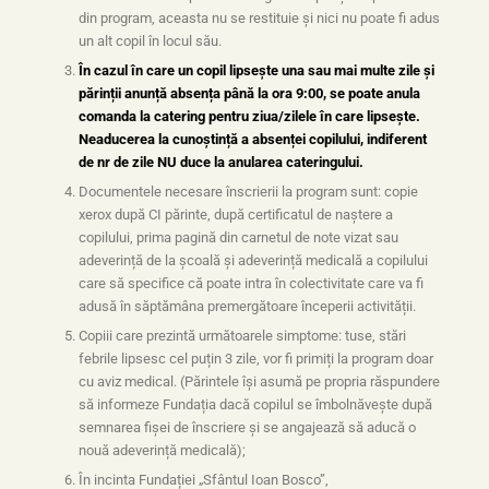
din program, aceasta nu se restituie și nici nu poate fi adus
un alt copil în locul său.
În cazul în care un copil lipsește una sau mai multe zile și
părinții anunță absența până la ora 9:00, se poate anula
comanda la catering pentru ziua/zilele în care lipsește.
Neaducerea la cunoștință a absenței copilului, indiferent
de nr de zile NU duce la anularea cateringului.
Documentele necesare înscrierii la program sunt: copie
xerox după CI părinte, după certificatul de naștere a
copilului, prima pagină din carnetul de note vizat sau
adeverință de la școală și adeverință medicală a copilului
care să specifice că poate intra în colectivitate care va fi
adusă în săptămâna premergătoare începerii activității.
Copiii care prezintă următoarele simptome: tuse, stări
febrile lipsesc cel puțin 3 zile, vor fi primiți la program doar
cu aviz medical. (Părintele își asumă pe propria răspundere
să informeze Fundația dacă copilul se îmbolnăvește după
semnarea fișei de înscriere și se angajează să aducă o
nouă adeverință medicală);
În incinta Fundației „Sfântul Ioan Bosco”,