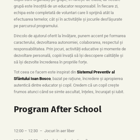
grupă este însoțită de un educator responsabil. În fiecare zi,
echipa este completată de voluntari care îi sprijină atât la
efectuarea temelor, cât și în activitățile și jocurile desfășurate
pe parcursul programului.
Dincolo de ajutorul oferit la învățare, punem accent pe formarea
caracterului, dezvoltarea autonomiei, colaborarea, respectul și
responsabilitatea. Prin jocuri, activități educative și momente de
dezvoltare personală, copiii învață să își descopere calitățile și
să își dezvolte încrederea în propriile forțe.
Tot ceea ce facem este inspirat din
Sistemul Preventiv al
Sfântului Ioan Bosco
, bazat pe rațiune, încredere și apropierea
autentică dintre educator și copil. Credem că un copil crește
frumos atunci când se simte ascultat, înțeles, încurajat și iubit.
Program After School
12:00 – 12:30 – Jocuri în aer liber