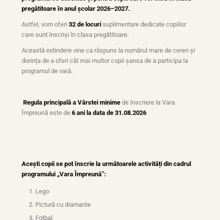
pregătitoare în anul școlar 2026–2027.
Astfel, vom oferi
32 de locuri
suplimentare dedicate copiilor
care sunt înscriși în clasa pregătitoare.
Această extindere vine ca răspuns la numărul mare de cereri și
dorința de a oferi cât mai multor copii șansa de a participa la
programul de vară.
Regula principală a Vârstei minime
de înscriere la Vara
Împreună este de
6 ani la data de 31.08.2026
Acești copii se pot înscrie la următoarele activități din cadrul
programului „Vara Împreună”:
Lego
Pictură cu diamante
Fotbal