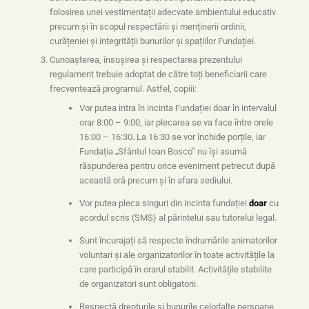
folosirea unei vestimentații adecvate ambientului educativ
precum și în scopul respectării și menținerii ordinii,
curățeniei și integrității bunurilor și spațiilor Fundației.
Cunoașterea, însușirea și respectarea prezentului
regulament trebuie adoptat de către toți beneficiarii care
frecventează programul. Astfel, copiii:
Vor putea intra în incinta Fundației doar în intervalul
orar 8:00 – 9:00, iar plecarea se va face între orele
16:00 – 16:30. La 16:30 se vor închide porțile, iar
Fundația „Sfântul Ioan Bosco” nu își asumă
răspunderea pentru orice eveniment petrecut după
această oră precum și în afara sediului.
Vor putea pleca singuri din incinta fundației
doar
cu
acordul scris (SMS) al părintelui sau tutorelui legal.
Sunt încurajați să respecte îndrumările animatorilor
voluntari și ale organizatorilor în toate activitățile la
care participă în orarul stabilit. Activitățile stabilite
de organizatori sunt obligatorii.
Respectă drepturile și bunurile celorlalte persoane.