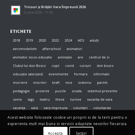
Tricouri și Brățări Vara Împreună 2026
3 iunie 2026 - 11:20
ETICHETE
2018
2019
2020
2022
2024
ADS
adulți
aeromodelism
afterschool
animatori
animator socio-educativ
animație
are
centrul de zi
Clubul lui don Bosco
copii
covid
cursuri
don bosco
educație saleziană
evenimente
formare
informatii
inscriere
inscrieri
kraft
nice
oratoriu
parinti
pedagogie
proiecte
puzzle
scoala
sistemul preventiv
some
tags
teatru
these
turnee
vacanta de vara
vacanța
vara
vara impreuna
voluntari
voluntariat
Acest website foloseste cookie-uri proprii si de la terti pentru o
experienta mult mai buna si servicii adaptate nevoilor fiecaruia.
Acceptă
Setări