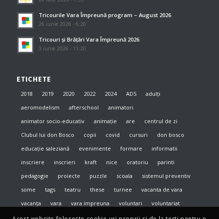
Tricourile Vara Împreună program – August 2026
26 iunie 2026 - 6:20
Tricouri și Brățări Vara Împreună 2026
3 iunie 2026 - 11:20
ETICHETE
2018
2019
2020
2022
2024
ADS
adulți
aeromodelism
afterschool
animatori
animator socio-educativ
animație
are
centrul de zi
Clubul lui don Bosco
copii
covid
cursuri
don bosco
educație saleziană
evenimente
formare
informatii
inscriere
inscrieri
kraft
nice
oratoriu
parinti
pedagogie
proiecte
puzzle
scoala
sistemul preventiv
some
tags
teatru
these
turnee
vacanta de vara
vacanța
vara
vara impreuna
voluntari
voluntariat
Acest website foloseste cookie-uri proprii si de la terti pentru o