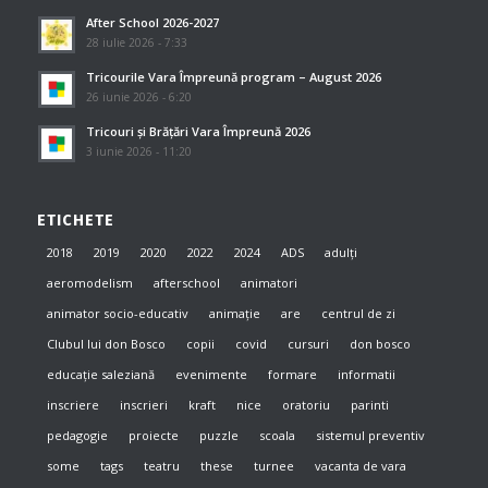
After School 2026-2027
28 iulie 2026 - 7:33
Tricourile Vara Împreună program – August 2026
26 iunie 2026 - 6:20
Tricouri și Brățări Vara Împreună 2026
3 iunie 2026 - 11:20
ETICHETE
2018
2019
2020
2022
2024
ADS
adulți
aeromodelism
afterschool
animatori
animator socio-educativ
animație
are
centrul de zi
Clubul lui don Bosco
copii
covid
cursuri
don bosco
educație saleziană
evenimente
formare
informatii
inscriere
inscrieri
kraft
nice
oratoriu
parinti
pedagogie
proiecte
puzzle
scoala
sistemul preventiv
some
tags
teatru
these
turnee
vacanta de vara