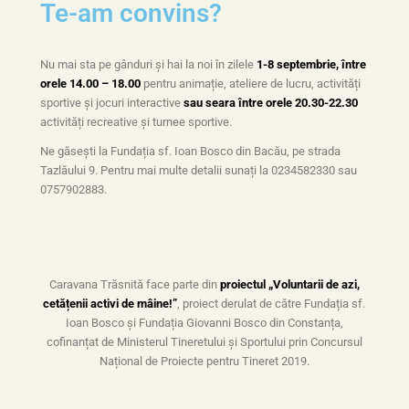
Te-am convins?
Nu mai sta pe gânduri și hai la noi în zilele
1-8 septembrie, între
orele 14.00 – 18.00
pentru animație, ateliere de lucru, activități
sportive și jocuri interactive
sau seara între orele 20.30-22.30
activități recreative și turnee sportive.
Ne găsești la Fundația sf. Ioan Bosco din Bacău, pe strada
Tazlăului 9. Pentru mai multe detalii sunați la 0234582330 sau
0757902883.
Caravana Trăsnită face parte din
proiectul
„Voluntarii de azi,
cetățenii activi de mâine!”
, proiect derulat de către Fundația sf.
Ioan Bosco și Fundația Giovanni Bosco din Constanța,
cofinanțat de Ministerul Tineretului și Sportului prin Concursul
Național de Proiecte pentru Tineret 2019.