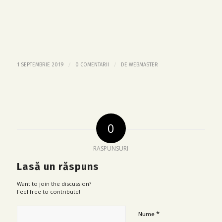
/
/
1 SEPTEMBRIE 2019
0 COMENTARII
DE
WEBMASTER
0
RASPUNSURI
Lasă un răspuns
Want to join the discussion?
Feel free to contribute!
*
Nume