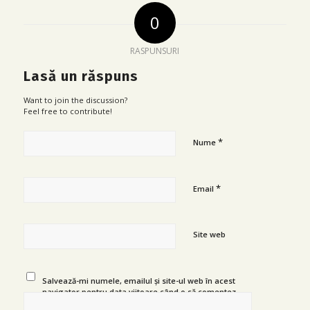
0
RASPUNSURI
Lasă un răspuns
Want to join the discussion?
Feel free to contribute!
*
Nume
*
Email
Site web
Salvează-mi numele, emailul și site-ul web în acest
navigator pentru data viitoare când o să comentez.