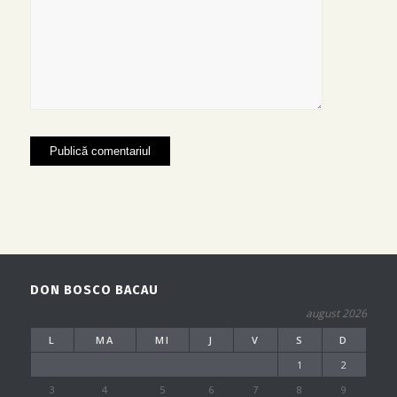
DON BOSCO BACAU
august 2026
L
MA
MI
J
V
S
D
1
2
3
4
5
6
7
8
9