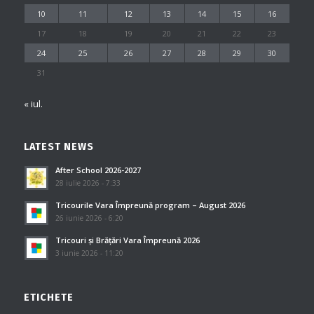
10
11
12
13
14
15
16
17
18
19
20
21
22
23
24
25
26
27
28
29
30
31
« iul.
LATEST NEWS
After School 2026-2027
28 iulie 2026 - 7:33
Tricourile Vara Împreună program – August 2026
26 iunie 2026 - 6:20
Tricouri și Brățări Vara Împreună 2026
3 iunie 2026 - 11:20
ETICHETE