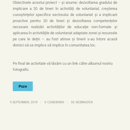
Obiectivele acestui proiect – și anume: dezvoltarea gradului de
implicare a 20 de tineri în activități de voluntariat, creșterea
cunoștințelor specifice sectorului de voluntariat și a implicarii
proactive pentru 20 de tineri și dezvoltarea competențelor
necesare realizări activităților de educație non-formale și
aplicarea în activitățile de voluntariat adaptate zonei și resursele
pe care le dețin – au fost atinse și tinerii s-au întors acasă
dornici să se implice să implice în comunitatea loc.
Pe final de activitate vă lăsăm cu un link către albumul nostru
fotografic.
Poze
/
/
9 SEPTEMBRIE 2019
0 COMENTARII
DE
WEBMASTER