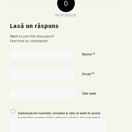
0
RASPUNSURI
Lasă un răspuns
Want to join the discussion?
Feel free to contribute!
*
Nume
*
Email
Site web
Salvează-mi numele, emailul și site-ul web în acest
navigator pentru data viitoare când o să comentez.