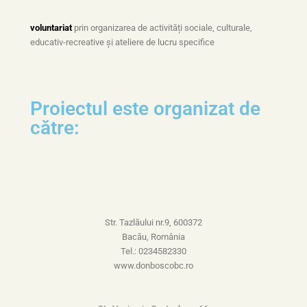
voluntariat
prin organizarea de activități sociale, culturale,
educativ-recreative și ateliere de lucru specifice
Proiectul este organizat de
către:
Str. Tazlăului nr.9, 600372
Bacău, România
Tel.: 0234582330
www.donboscobc.ro