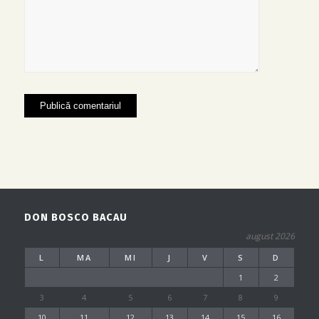
DON BOSCO BACAU
august 2026
L
MA
MI
J
V
S
D
1
2
3
4
5
6
7
8
9
10
11
12
13
14
15
16