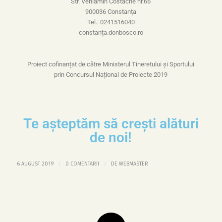
Str. Veniamin Costache nr.66
900036 Constanța
Tel.: 0241516040
constanța.donbosco.ro
Proiect cofinanțat de către Ministerul Tineretului și Sportului
prin Concursul Național de Proiecte 2019
Te așteptăm să crești alături
de noi!
/
/
6 AUGUST 2019
0 COMENTARII
DE
WEBMASTER