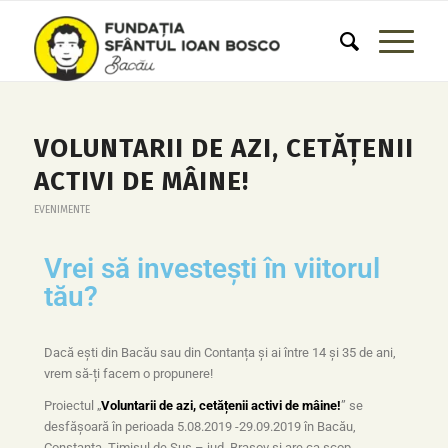
VOLUNTARII DE AZI, CETĂȚENII
ACTIVI DE MÂINE!
EVENIMENTE
Vrei să investești în viitorul
tău?
Dacă ești din Bacău sau din Contanța și ai între 14 și 35 de ani,
vrem să-ți facem o propunere!
Proiectul „
Voluntarii de azi, cetățenii activi de mâine!
” se
desfășoară în perioada 5.08.2019 -29.09.2019 în Bacău,
Constanța, Timișul de Sus – jud. Brașov și are ca scop