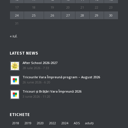
17
18
19
20
21
22
23
24
25
26
27
28
29
30
31
« iul.
LATEST NEWS
After School 2026-2027
28 iulie 2026 - 7:33
Tricourile Vara Împreună program – August 2026
26 iunie 2026 - 6:20
Tricouri și Brățări Vara Împreună 2026
3 iunie 2026 - 11:20
ETICHETE
2018
2019
2020
2022
2024
ADS
adulți