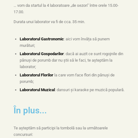
… vom da startul la 4 laboratoare „de sezon” între orele 15.00-
17.00.
Durata unui laborator va fi de cca. 35 min.
Laboratorul Gastronomic
: aici vom învăța să punem
murături;
Laboratorul Gospodarilor
: dacă ai auzit ce sunt rogojnile din
pănuși de porumb dar nu știi să le faci, te așteptăm la
laborator;
Laboratorul Florilor
la care vom face flori din pănuși de
porumb;
Laboratorul Muzical
: dansuri și karaoke pe muzică populară.
În plus...
Te așteptăm să participi la tombolă sau la următoarele
concursuri: