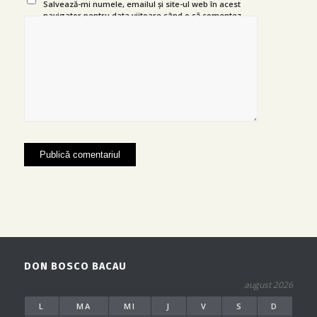
Salvează-mi numele, emailul și site-ul web în acest
navigator pentru data viitoare când o să comentez.
DON BOSCO BACAU
august 2026
L
MA
MI
J
V
S
D