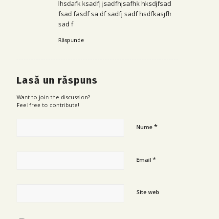
lhsdafk ksadfj jsadfhjsafhk hksdjfsad
fsad fasdf sa df sadfj sadf hsdfkasjfh
sad f
Răspunde
Lasă un răspuns
Want to join the discussion?
Feel free to contribute!
*
Nume
*
Email
Site web