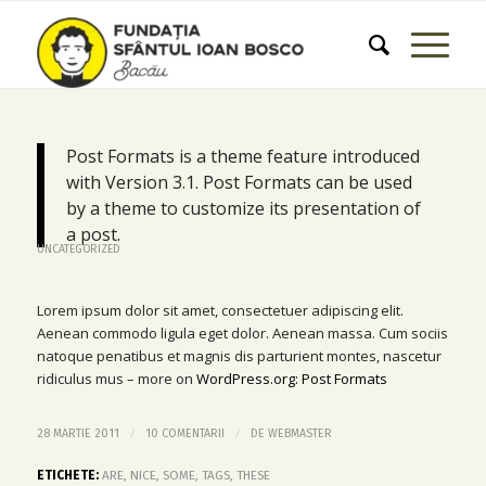
Post Formats is a theme feature introduced
with Version 3.1. Post Formats can be used
by a theme to customize its presentation of
a post.
UNCATEGORIZED
Lorem ipsum dolor sit amet, consectetuer adipiscing elit.
Aenean commodo ligula eget dolor. Aenean massa. Cum sociis
natoque penatibus et magnis dis parturient montes, nascetur
ridiculus mus – more on
WordPress.org: Post Formats
/
/
28 MARTIE 2011
10 COMENTARII
DE
WEBMASTER
ETICHETE:
ARE
,
NICE
,
SOME
,
TAGS
,
THESE