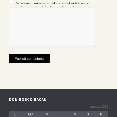
Salvează-mi numele, emailul și site-ul web în acest
navigator pentru data viitoare când o să comentez.
DON BOSCO BACAU
august 2026
L
MA
MI
J
V
S
D