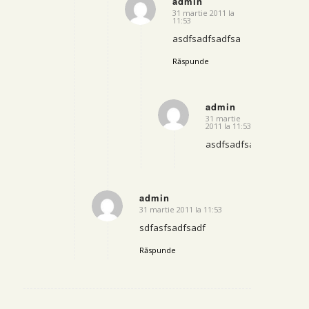
admin
31 martie 2011 la
says:
11:53
asdfsadfsadfsa
Răspunde
admin
31 martie
says:
2011 la 11:53
asdfsadfsadf
admin
31 martie 2011 la 11:53
says:
sdfasfsadfsadf
Răspunde