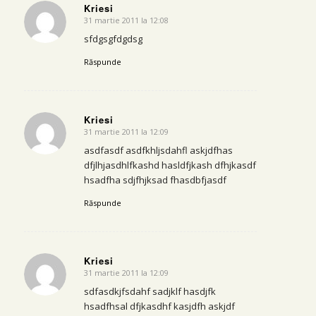
Kriesi
31 martie 2011 la 12:08
says:
sfdgsgfdgdsg
Răspunde
Kriesi
31 martie 2011 la 12:09
says:
asdfasdf asdfkhljsdahfl askjdfhas
dfjlhjasdhlfkashd hasldfjkash dfhjkasdf
hsadfha sdjfhjksad fhasdbfjasdf
Răspunde
Kriesi
31 martie 2011 la 12:09
says:
sdfasdkjfsdahf sadjklf hasdjfk
hsadfhsal dfjkasdhf kasjdfh askjdf