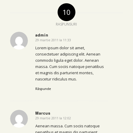
10
RASPUNSURI
admin
29 martie 2011 la 11:33
says:
Lorem ipsum dolor sit amet,
consectetuer adipiscing elit. Aenean
commodo ligula eget dolor. Aenean
massa. Cum sociis natoque penatibus
et magnis dis parturient montes,
nascetur ridiculus mus.
Răspunde
Marcus
29 martie 2011 la 12:02
says:
Aenean massa. Cum sociis natoque
penatibus et magnis dis parturient