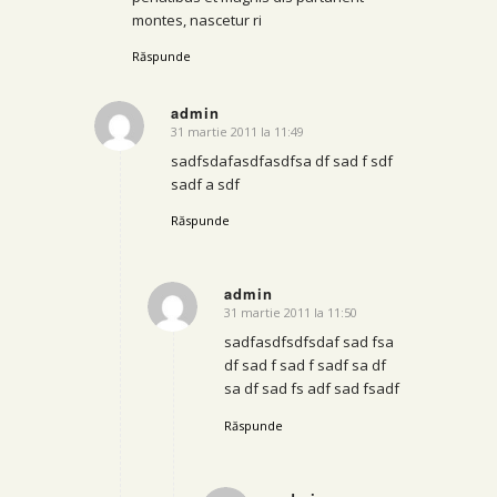
montes, nascetur ri
Răspunde
admin
31 martie 2011 la 11:49
says:
sadfsdafasdfasdfsa df sad f sdf
sadf a sdf
Răspunde
admin
31 martie 2011 la 11:50
says:
sadfasdfsdfsdaf sad fsa
df sad f sad f sadf sa df
sa df sad fs adf sad fsadf
Răspunde