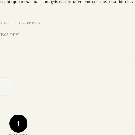
s natoque penatibus et magnis dis parturient montes, nascetur ridiculus
/
NTARIU
DE
WEBMASTER
,
TAGS
,
THESE
1