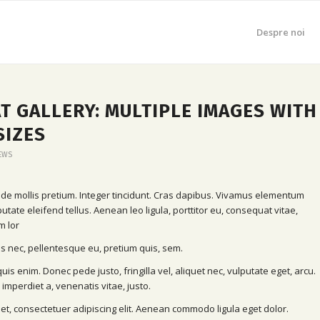
Despre noi
 GALLERY: MULTIPLE IMAGES WITH
SIZES
EWS
ede mollis pretium. Integer tincidunt. Cras dapibus. Vivamus elementum
tate eleifend tellus. Aenean leo ligula, porttitor eu, consequat vitae,
m lor
es nec, pellentesque eu, pretium quis, sem.
s enim. Donec pede justo, fringilla vel, aliquet nec, vulputate eget, arcu.
 imperdiet a, venenatis vitae, justo.
et, consectetuer adipiscing elit. Aenean commodo ligula eget dolor.