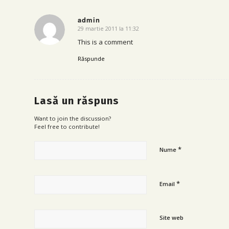
admin
29 martie 2011 la 11:32
says:
This is a comment
Răspunde
Lasă un răspuns
Want to join the discussion?
Feel free to contribute!
*
Nume
*
Email
Site web