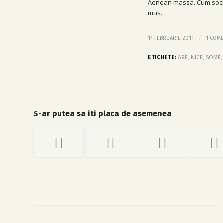
Aenean massa. Cum socii
mus.
/
17 FEBRUARIE 2011
1 COME
ETICHETE:
ARE
,
NICE
,
SOME
S-ar putea sa iti placa de asemenea