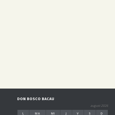
DON BOSCO BACAU
august 2026
L
MA
MI
J
V
S
D