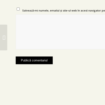
Salvează-mi numele, emailul și site-ul web în acest navigator p
Indented Quotes and
Images – beautiful