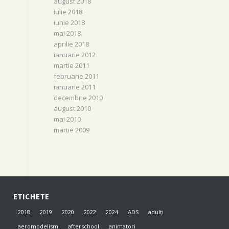
august 2018
iulie 2018
iunie 2018
mai 2018
aprilie 2018
ianuarie 2012
martie 2011
februarie 2011
ianuarie 2011
decembrie 2010
august 2010
mai 2010
martie 2009
ETICHETE
2018
2019
2020
2022
2024
ADS
adulți
aeromodelism
afterschool
animatori