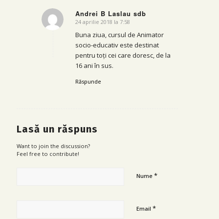
Andrei B Laslau sdb
24 aprilie 2018 la 7:58
says:
Buna ziua, cursul de Animator
socio-educativ este destinat
pentru toți cei care doresc, de la
16 ani în sus.
Răspunde
Lasă un răspuns
Want to join the discussion?
Feel free to contribute!
*
Nume
*
Email