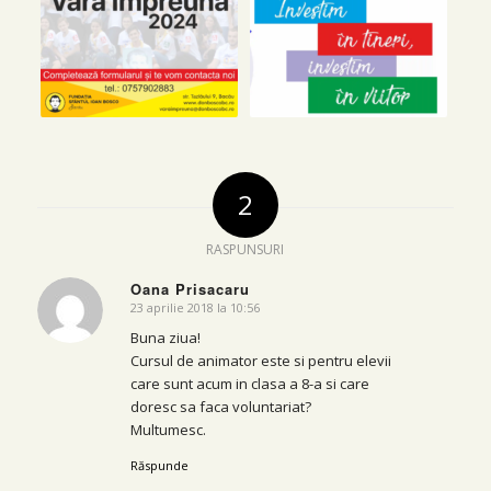
2
RASPUNSURI
Oana Prisacaru
23 aprilie 2018 la 10:56
says:
Buna ziua!
Cursul de animator este si pentru elevii
care sunt acum in clasa a 8-a si care
doresc sa faca voluntariat?
Multumesc.
Răspunde