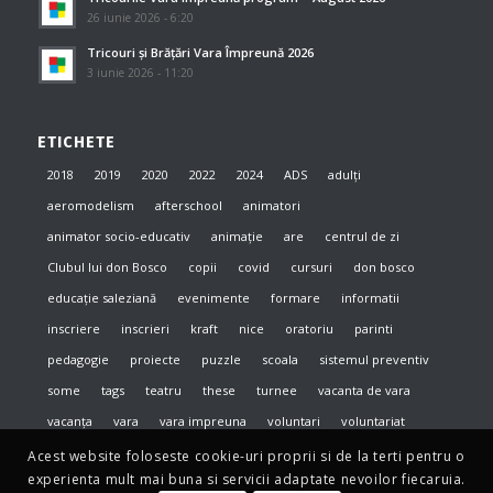
26 iunie 2026 - 6:20
Tricouri și Brățări Vara Împreună 2026
3 iunie 2026 - 11:20
ETICHETE
2018
2019
2020
2022
2024
ADS
adulți
aeromodelism
afterschool
animatori
animator socio-educativ
animație
are
centrul de zi
Clubul lui don Bosco
copii
covid
cursuri
don bosco
educație saleziană
evenimente
formare
informatii
inscriere
inscrieri
kraft
nice
oratoriu
parinti
pedagogie
proiecte
puzzle
scoala
sistemul preventiv
some
tags
teatru
these
turnee
vacanta de vara
vacanța
vara
vara impreuna
voluntari
voluntariat
Acest website foloseste cookie-uri proprii si de la terti pentru o
experienta mult mai buna si servicii adaptate nevoilor fiecaruia.