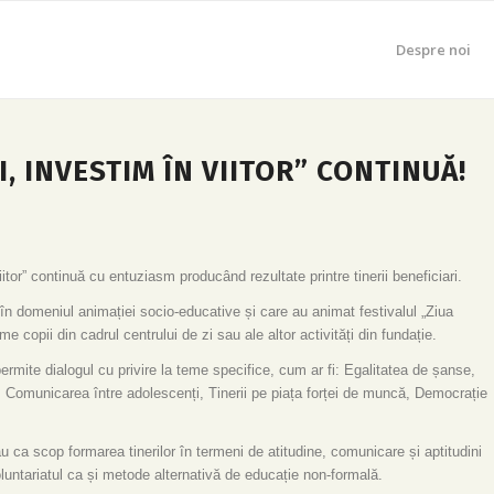
Despre noi
I, INVESTIM ÎN VIITOR” CONTINUĂ!
viitor” continuă cu entuziasm producând rezultate printre tinerii beneficiari.
 în domeniul animației socio-educative și care au animat festivalul „Ziua
e copii din cadrul centrului de zi sau ale altor activități din fundație.
permite dialogul cu privire la teme specifice, cum ar fi: Egalitatea de șanse,
Comunicarea între adolescenți, Tinerii pe piața forței de muncă, Democrație
au ca scop formarea tinerilor în termeni de atitudine, comunicare și aptitudini
luntariatul ca și metode alternativă de educație non-formală.