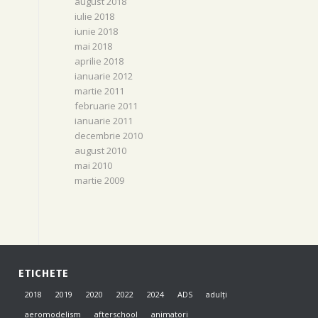
august 2018
iulie 2018
iunie 2018
mai 2018
aprilie 2018
ianuarie 2012
martie 2011
februarie 2011
ianuarie 2011
decembrie 2010
august 2010
mai 2010
martie 2009
ETICHETE
2018
2019
2020
2022
2024
ADS
adulți
aeromodelism
afterschool
animatori