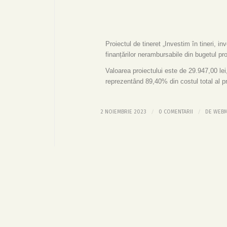
Proiectul de tineret „Investim în tineri, i
finanțărilor nerambursabile din bugetul pr
Valoarea proiectului este de 29.947,00 lei,
reprezentând 89,40% din costul total al pr
/
/
2 NOIEMBRIE 2023
0 COMENTARII
DE
WEBM