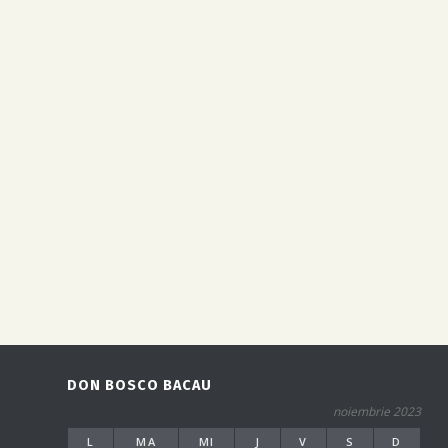
DON BOSCO BACAU
noiembrie 2023
L
MA
MI
J
V
S
D