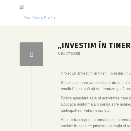
„INVESTIM ÎN TINER
FĂRĂ CATEGORIE
Proiectul „Investim în tineri, investim în 
Beneficiarii care au beneficiat de un curs
recoltei” continuă să se formeze și să anim
Foarte apreciată este și activitatea care 
Educația nonformală o șansă spre mâine, 
participativă, Fake news, etc.
Aceste traininguri cu tematici de interes 
sociale în ceea ce privește animația și vo