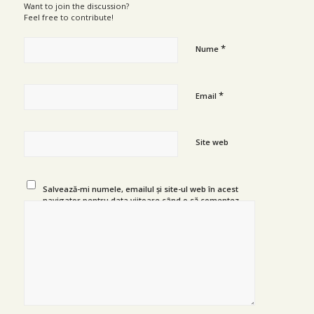
Want to join the discussion?
Feel free to contribute!
*
Nume
*
Email
Site web
Salvează-mi numele, emailul și site-ul web în acest
navigator pentru data viitoare când o să comentez.