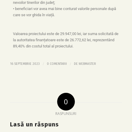
nevoilor tinerilor din județ;
• beneficiari vor avea mai bine conturat valorile personale după
care se vor ghida în viață.
Valoarea proiectului este de 29.947,00 lei, iar suma solicitată de
la autoritatea finanțatoare este de 26.772,62 lei, reprezentând
89,40% din costul total al proiectului.
/
/
16 SEPTEMBRIE 2023
0 COMENTARII
DE
WEBMASTER
0
RASPUNSURI
Lasă un răspuns