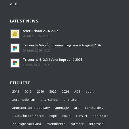
« iul.
LATEST NEWS
After School 2026-2027
28 iulie 2026 - 7:33
Tricourile Vara Împreună program – August 2026
26 iunie 2026 - 6:20
Tricouri și Brățări Vara Împreună 2026
3 iunie 2026 - 11:20
ETICHETE
2018
2019
2020
2022
2024
ADS
adulți
aeromodelism
afterschool
animatori
animator socio-educativ
animație
are
centrul de zi
Clubul lui don Bosco
copii
covid
cursuri
don bosco
educație saleziană
evenimente
formare
informatii