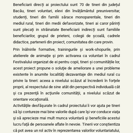
Beneficiarii direcți ai proiectului sunt 70 de tineri din județul
Bacău, tineri voluntari, elevi din învățământul preuniversitar,
studenți, tineri din familii sărace monoparentale, tineri din
mediul rural, tineri din medii defavorizate, tineri ai caror părinți
sunt plecați in străinatate Beneficiarii indirecți sunt familiile
beneficiarilor, grupul de prieteni, colegii de școală, cadrele
didactice, partenerii din proiect, comunitatea din care provin.
Prin înâlnirile formative, trainingurile și work-shopurile, prin
atelierele de animaţie şi prin activarea ca voluntari în cadrul
Festivalului organizat de ei pentru copii, tineri și comunitățile lor,
acest proiect propune o soluţie de ameliorare a unei probleme
existente în anumite localităţi dezavantaje din mediul rural cu
privire la tineri: aceea a nivelului scăzut al încrederii în forţele
proprii, al respectului de sine atât din perspectivă individuală cât
şi ca prezenţă în acţiunile comunităţii, a nivelului scăzut de
orientare vocațională.
Activităţile desfăşurate în cadrul proiectului îi vor ajuta pe tineri
să îşi contureze mai bine valorile după care îşi vor conduce viaţa
şi să aprecieze mai mult munca voluntară şi beneficiile acestui
lucru faţă de persoanele aflate în nevoie. Tinerii vor conştientiza
că pot avea un rol activ în reprezentarea valorilor voluntariatului,