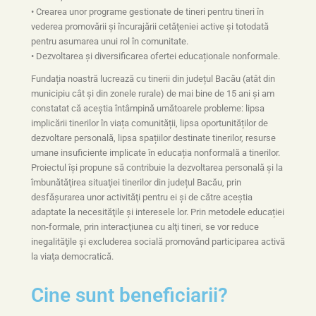
• Crearea unor programe gestionate de tineri pentru tineri în
vederea promovării şi încurajării cetăţeniei active şi totodată
pentru asumarea unui rol în comunitate.
• Dezvoltarea și diversificarea ofertei educaționale nonformale.
Fundația noastră lucrează cu tinerii din județul Bacău (atât din
municipiu cât și din zonele rurale) de mai bine de 15 ani și am
constatat că aceștia întâmpină umătoarele probleme: lipsa
implicării tinerilor în viața comunității, lipsa oportunităților de
dezvoltare personală, lipsa spațiilor destinate tinerilor, resurse
umane insuficiente implicate în educația nonformală a tinerilor.
Proiectul îşi propune să contribuie la dezvoltarea personală şi la
îmbunătăţirea situaţiei tinerilor din județul Bacău, prin
desfăşurarea unor activităţi pentru ei și de către aceştia
adaptate la necesităţile şi interesele lor. Prin metodele educației
non-formale, prin interacţiunea cu alţi tineri, se vor reduce
inegalităţile şi excluderea socială promovând participarea activă
la viaţa democratică.
Cine sunt beneficiarii?