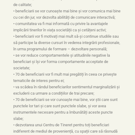
de calitate;
• beneficiarii se vor cunoaște mai bine și vor comunica mai bine
cu cei din jur, vor dezvolta abilități de comunicare interactivă;
• comunitatea va fi mai informată cu privire la avantajele
implicării tinerilor în viața societății ca și cetățeni activi;
• beneficiarii vor fi motivați mai mult să-și continue studiile sau
să participe la diverse cursuri în vederea integrării profesionale,
în urma programului de formare – dezvoltare personală;
• se vor reduce comportamentele și atitudinile negative la
beneficiari și își vor forma comportamente acceptate de
societate;
• 70 de beneficiarii vor fi mult mai pregătiți în ceea ce privește
tematicile de interes pentru ei;
• va scădea în rândul beneficiarilor sentimentul marginalizării și
excluderii ca urmare a condițiilor de trai precare;
• 70 de beneficiarii se vor cunoaște mai bine, vor știi care sunt
punctele lor tari și care sunt punctele slabe, și vor avea
instrumentele necesare pentru a îmbunătăți aceste puncte
slabe;
• dezvotarea unui Centru de Tineret pentru toți beneficiari
indiferent de mediul de proveniență, cu spații care să răsnudă