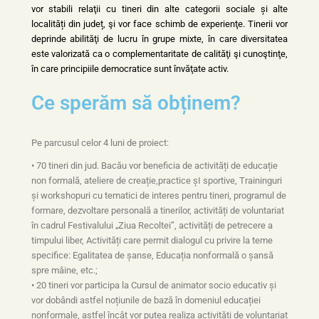
vor stabili relaţii cu tineri din alte categorii sociale și alte
localități din județ, şi vor face schimb de experienţe. Tinerii vor
deprinde abilităţi de lucru în grupe mixte, în care diversitatea
este valorizată ca o complementaritate de calităţi şi cunoştinţe,
în care principiile democratice sunt învăţate activ.
Ce sperăm să obținem?
Pe parcusul celor 4 luni de proiect:
• 70 tineri din jud. Bacău vor beneficia de activități de educație
non formală, ateliere de creație,practice șI sportive, Traininguri
și workshopuri cu tematici de interes pentru tineri, programul de
formare, dezvoltare personală a tinerilor, activități de voluntariat
în cadrul Festivalului „Ziua Recoltei”, activități de petrecere a
timpului liber, Activități care permit dialogul cu privire la teme
specifice: Egalitatea de șanse, Educația nonformală o șansă
spre mâine, etc.;
• 20 tineri vor participa la Cursul de animator socio educativ și
vor dobândi astfel noțiunile de bază în domeniul educației
nonformale, astfel încât vor putea realiza activități de voluntariat