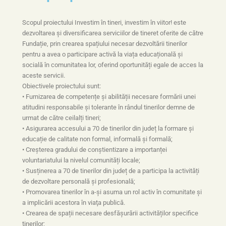
Scopul proiectului Investim în tineri, investim în viitor! este
dezvoltarea și diversificarea serviciilor de tineret oferite de către
Fundație, prin crearea spațiului necesar dezvoltării tinerilor
pentru a avea o participare activă la viața educațională și
socială în comunitatea lor, oferind oportunități egale de acces la
aceste servicii.
Obiectivele proiectului sunt:
• Furnizarea de competențe și abilității necesare formării unei
atitudini responsabile și tolerante în rândul tinerilor demne de
urmat de către ceilalți tineri;
• Asigurarea accesului a 70 de tinerilor din județ la formare și
educație de calitate non formal, informală și formală;
• Creșterea gradului de conștientizare a importanței
voluntariatului la nivelul comunități locale;
• Susținerea a 70 de tinerilor din județ de a participa la activități
de dezvoltare personală și profesională;
• Promovarea tinerilor în a-și asuma un rol activ în comunitate şi
a implicării acestora în viaţa publică.
• Crearea de spații necesare desfășurării activităților specifice
tinerilor;