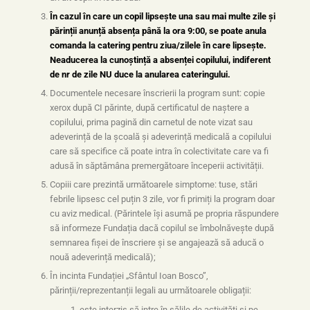
În cazul în care un copil lipsește una sau mai multe zile și
părinții anunță absența până la ora 9:00, se poate anula
comanda la catering pentru ziua/zilele în care lipsește.
Neaducerea la cunoștință a absenței copilului, indiferent
de nr de zile NU duce la anularea cateringului.
Documentele necesare înscrierii la program sunt: copie
xerox după CI părinte, după certificatul de naștere a
copilului, prima pagină din carnetul de note vizat sau
adeverință de la școală și adeverință medicală a copilului
care să specifice că poate intra în colectivitate care va fi
adusă în săptămâna premergătoare începerii activității.
Copiii care prezintă următoarele simptome: tuse, stări
febrile lipsesc cel puțin 3 zile, vor fi primiți la program doar
cu aviz medical. (Părintele își asumă pe propria răspundere
să informeze Fundația dacă copilul se îmbolnăvește după
semnarea fișei de înscriere și se angajează să aducă o
nouă adeverință medicală);
În incinta Fundației „Sfântul Ioan Bosco”,
părinții/reprezentanții legali au următoarele obligații:
este interzis să intre în sălile de activități și pe