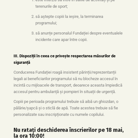
terenurile de sport;
să aștepte copiii la ieșire, la terminarea
programului;
să anunțe personalul Fundației despre eventualele
incidente care apar între copii.
III. Dispoziții în ceea ce privește respectarea măsurilor de
siguranță
Conducerea Fundației roagă insistent părinții/reprezentanții
legali ai beneficiarilor programului să nu blocheze accesul în
incintă cu mijloacele de transport, deoarece aceasta împiedică
accesul pentru ambulanță și pompieri în situații de urgență.
Copiii pe perioada programului trebuie să aibă un ghiozdan, o
pălărie/șapcă și o sticlă de apă. Toate acestea trebuie să fie
personalizate sau inscripționate cu numele copilului.
Nu ratați deschiderea înscrierilor pe 18 mai,
la ora 10:00!