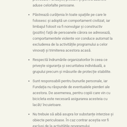
aduse celorlalte persoane.
Păstrează curățenia în toate spațiile pe care le
folosesc și adoptă un comportament civilizat, iar
limbajul folosit va fi nonvulgar și constructiv
(pozitiv) față de persoanele cărora se adresează,
comportamentele violente vor conduce automat la
excluderea de la activitățile programului a celor
vinovați și trimiterea acestora acasă.
Respectă îndrumările organizatorilor în ceea ce
privește siguranța și securitatea individuală, a
grupului precum și măsurile de protecție stabilite.
Sunt responsabili pentru bunurile personale, iar
Fundația nu răspunde de eventualele pierderi ale
acestora. De asemenea, pentru copiii care vin cu
bicicleta este necesară asigurarea acesteia cu
lacăt/ încuietoare.
Nu trebuie să aibă asupra lor substanțe interzise și
obiecte periculoase. În caz contrar aceștia vor fi
excluși de la activitățile programului.