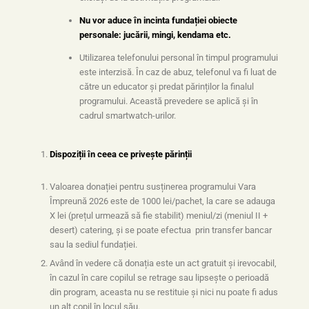
Nu vor aduce în incinta fundației obiecte
personale: jucării, mingi, kendama etc.
Utilizarea telefonului personal în timpul programului
este interzisă. În caz de abuz, telefonul va fi luat de
către un educator și predat părinților la finalul
programului. Această prevedere se aplică și în
cadrul smartwatch-urilor.
Dispoziții în ceea ce privește părinții
Valoarea donației pentru susținerea programului Vara
Împreună 2026 este de 1000 lei/pachet, la care se adauga
X lei (prețul urmează să fie stabilit) meniul/zi (meniul II +
desert) catering, și se poate efectua prin transfer bancar
sau la sediul fundației.
Având în vedere că donația este un act gratuit și irevocabil,
în cazul în care copilul se retrage sau lipsește o perioadă
din program, aceasta nu se restituie și nici nu poate fi adus
un alt copil în locul său.