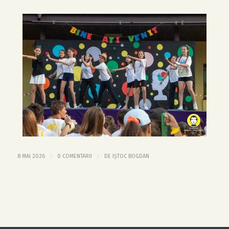
/
/
8 MAI 2026
0 COMENTARII
DE
IȘTOC BOGDAN