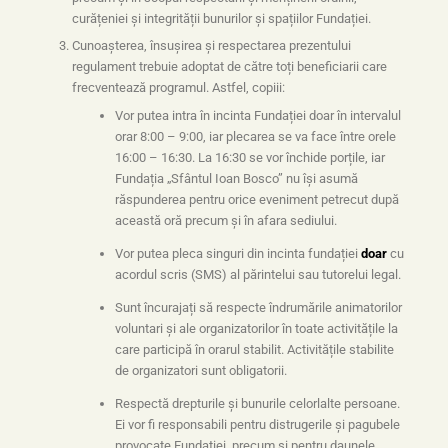
curățeniei și integrității bunurilor și spațiilor Fundației.
Cunoașterea, însușirea și respectarea prezentului
regulament trebuie adoptat de către toți beneficiarii care
frecventează programul. Astfel, copiii:
Vor putea intra în incinta Fundației doar în intervalul
orar 8:00 – 9:00, iar plecarea se va face între orele
16:00 – 16:30. La 16:30 se vor închide porțile, iar
Fundația „Sfântul Ioan Bosco” nu își asumă
răspunderea pentru orice eveniment petrecut după
această oră precum și în afara sediului.
Vor putea pleca singuri din incinta fundației
doar
cu
acordul scris (SMS) al părintelui sau tutorelui legal.
Sunt încurajați să respecte îndrumările animatorilor
voluntari și ale organizatorilor în toate activitățile la
care participă în orarul stabilit. Activitățile stabilite
de organizatori sunt obligatorii.
Respectă drepturile și bunurile celorlalte persoane.
Ei vor fi responsabili pentru distrugerile și pagubele
provocate Fundației, precum și pentru daunele