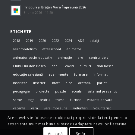
Tricouri și Brățări Vara Împreună 2026
3 iunie 2026 - 11:20
ETICHETE
2018
2019
2020
2022
2024
ADS
adulți
aeromodelism
afterschool
animatori
animator socio-educativ
animație
are
centrul de zi
Clubul lui don Bosco
copii
covid
cursuri
don bosco
educație saleziană
evenimente
formare
informatii
inscriere
inscrieri
kraft
nice
oratoriu
parinti
pedagogie
proiecte
puzzle
scoala
sistemul preventiv
some
tags
teatru
these
turnee
vacanta de vara
vacanța
vara
vara impreuna
voluntari
voluntariat
Acest website foloseste cookie-uri proprii si de la terti pentru o
experienta mult mai buna si servicii adaptate nevoilor fiecaruia.
Acceptă
Setări