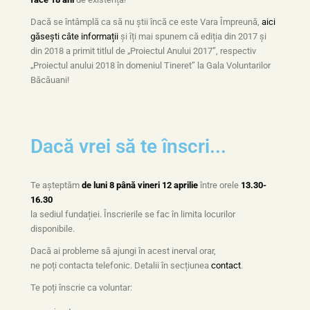
Dacă se întâmplă ca să nu știi încă ce este Vara Împreună,
aici
găsești câte informații
și îți mai spunem că ediția din 2017 și
din 2018 a primit titlul de „Proiectul Anului 2017”, respectiv
„Proiectul anului 2018 în domeniul Tineret” la Gala Voluntarilor
Băcăuani!
Dacă vrei să te înscri...
Te așteptăm
de luni 8 până vineri 12 aprilie
între orele
13.30-
16.30
la sediul fundației. Înscrierile se fac în limita locurilor
disponibile.
Dacă ai probleme să ajungi în acest inerval orar,
ne poți contacta telefonic. Detalii în secțiunea
contact
.
Te poți înscrie ca voluntar: