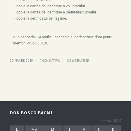
– copie la cartea de identitate a voluntarului
– copie la cartea de identitate a părintelui/tutorelui
– copie la certificatul de naștere.
!!! În perioada 1-4 aprilie, înscrierile sunt deschise doar pentru
membrii grupului ADS.
/
/
30 MARTIE 2019
1 COMENTARIU
DE
WEBMASTER
DON BOSCO BACAU
martie 2019
L
MA
MI
J
V
S
D