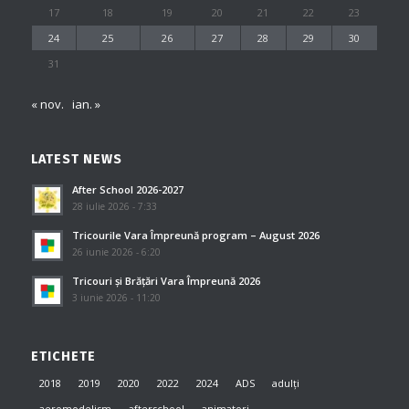
17
18
19
20
21
22
23
24
25
26
27
28
29
30
31
« nov.
ian. »
LATEST NEWS
After School 2026-2027
28 iulie 2026 - 7:33
Tricourile Vara Împreună program – August 2026
26 iunie 2026 - 6:20
Tricouri și Brățări Vara Împreună 2026
3 iunie 2026 - 11:20
ETICHETE
2018
2019
2020
2022
2024
ADS
adulți
aeromodelism
afterschool
animatori