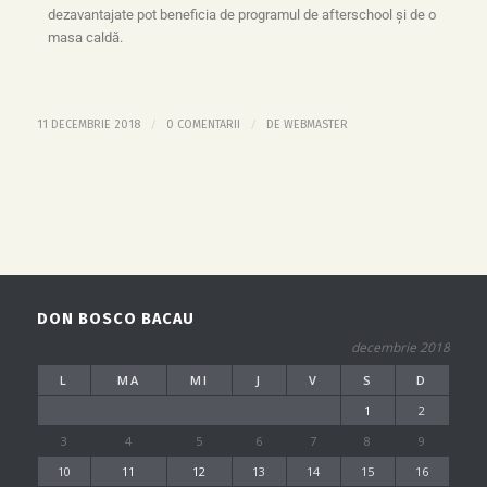
dezavantajate pot beneficia de programul de afterschool și de o
masa caldă.
/
/
11 DECEMBRIE 2018
0 COMENTARII
DE
WEBMASTER
DON BOSCO BACAU
decembrie 2018
L
MA
MI
J
V
S
D
1
2
3
4
5
6
7
8
9
10
11
12
13
14
15
16