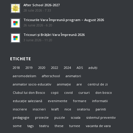
After School 2026-2027
28 iulie 2026 - 7:33
Tricourile Vara Împreună program – August 2026
26 iunie 2026 - 6:20
Tricouri și Brățări Vara Împreună 2026
3 iunie 2026 - 11:20
ETICHETE
2018
2019
2020
2022
2024
ADS
adulți
aeromodelism
afterschool
animatori
animator socio-educativ
animație
are
centrul de zi
Clubul lui don Bosco
copii
covid
cursuri
don bosco
educație saleziană
evenimente
formare
informatii
inscriere
inscrieri
kraft
nice
oratoriu
parinti
pedagogie
proiecte
puzzle
scoala
sistemul preventiv
some
tags
teatru
these
turnee
vacanta de vara