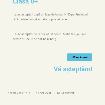
Clasa 8+
…sunt așteptați după amiaza de la ora 14.30 pentru jocuri
fără bariere (joi) și jocurile copilăriei (vineri)
…sunt așteptați de la ora 20.30 pentru Mafia 3D (joi) și o
serată cu jocuri de cazino (vineri)
Eveniment
Vă așteptăm!
/
/
1 SEPTEMBRIE 2018
0 COMENTARII
DE
WEBMASTER