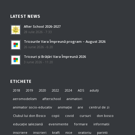
LATEST NEWS
After School 2026-2027
28 iulie 2026 - 7:33
Tricourile Vara Împreună program – August 2026
26 iunie 2026 - 6:20
Tricouri și Brățări Vara Împreună 2026
3 iunie 2026 - 11:20
ETICHETE
2018
2019
2020
2022
2024
ADS
adulți
aeromodelism
afterschool
animatori
animator socio-educativ
animație
are
centrul de zi
Clubul lui don Bosco
copii
covid
cursuri
don bosco
educație saleziană
evenimente
formare
informatii
inscriere
inscrieri
kraft
nice
oratoriu
parinti