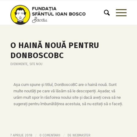
O HAINĂ NOUĂ PENTRU
DONBOSCOBC
EVENIMENTE
,
SITE NOU
Așa cum spune și titlul, DonBoscoBC are o haină nouă. Sunt
multe noutăți pe care vă lăsăm să le descoperiți. Așadar, vă
urăm mult spor în răsfoirea noului site și dacă aveți ceva să ne
sugerați pentru îmbunătățirea acestuia, să nu ezitați să o faceți.
/
/
7 APRILIE 2018
0 COMENTARII
DE
WEBMASTER