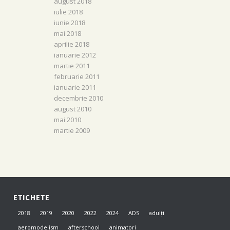
august 2018
iulie 2018
iunie 2018
mai 2018
aprilie 2018
ianuarie 2012
martie 2011
februarie 2011
ianuarie 2011
decembrie 2010
august 2010
mai 2010
martie 2009
ETICHETE
2018
2019
2020
2022
2024
ADS
adulți
aeromodelism
afterschool
animatori