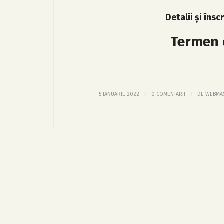
Detalii și îns
Termen d
/
/
5 IANUARIE 2022
0 COMENTARII
DE
WEBMA