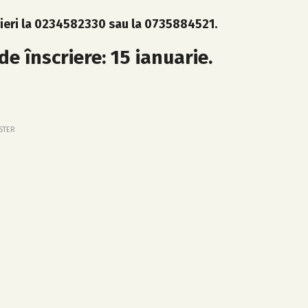
crieri la 0234582330 sau la 0735884521.
e înscriere: 15 ianuarie.
STER