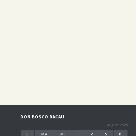
DON BOSCO BACAU
august 2026
L
MA
MI
J
V
S
D