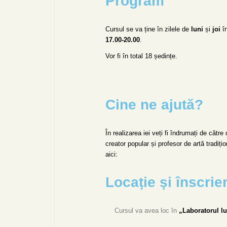
Program
Cursul se va ține în zilele de
luni
și
joi
în
17.00-20.00
.
Vor fi în total 18 ședințe.
Cine ne ajută?
În realizarea iei veți fi îndrumați de către
creator popular și profesor de artă tradițio
aici:
Locație și înscrier
Cursul va avea loc în
„Laboratorul l