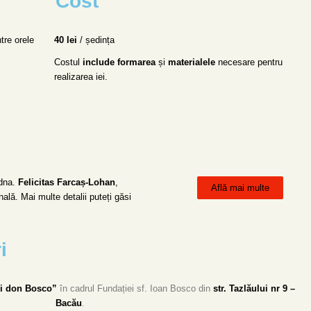
Cost
tre orele
40 lei
/ ședința
Costul
include
formarea
și
materialele
necesare pentru
realizarea iei.
 dna.
Felicitas Farcaș-Lohan
,
Află mai multe
nală. Mai multe detalii puteți găsi
i
ui don Bosco”
în cadrul Fundației sf. Ioan Bosco din
str. Tazlăului nr 9 –
Bacău
.