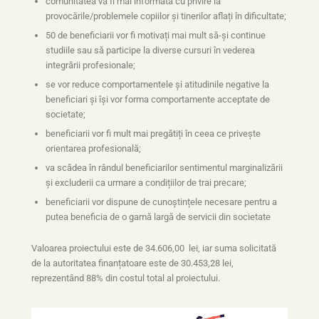
comunitatea va fi mai informată cu privire la
provocările/problemele copiilor și tinerilor aflați în dificultate;
50 de beneficiarii vor fi motivați mai mult să-și continue
studiile sau să participe la diverse cursuri în vederea
integrării profesionale;
se vor reduce comportamentele și atitudinile negative la
beneficiari și își vor forma comportamente acceptate de
societate;
beneficiarii vor fi mult mai pregătiți în ceea ce privește
orientarea profesională;
va scădea în rândul beneficiarilor sentimentul marginalizării
și excluderii ca urmare a condițiilor de trai precare;
beneficiarii vor dispune de cunoștințele necesare pentru a
putea beneficia de o gamă largă de servicii din societate
Valoarea proiectului este de 34.606,00 lei, iar suma solicitată
de la autoritatea finanțatoare este de 30.453,28 lei,
reprezentând 88% din costul total al proiectului.