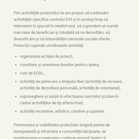
Prin activitățile proiectului ne-am propus să continuăm
activitățile specifice centrului DVI și în același timp să
intervenim în special în mediul rural, să cuprindem un număr
mai mare de beneficiari și totodată să ne dezvoltăm, să
diversificăm și să îmbunătățim serviciile sociale oferite.
Proiectul cuprinde următoarele activități:
organizarea echipei de proiect,
consiliere și orientarea tinerilor pentru cariera,
curs de ECDL,
activități de petrecere a timpului liber (activități de recreere,
activități de dezvoltare personală, activități de voluntariat),
supraveghere și sprijin în efectuarea sarcinilor școlare în
cadrul activităților de tip afterschool,
activități recreative, artistice, creative și sportive.
Promovarea și vizibilitatea proiectului asigură partea de
transparentă și informare a comunității băcăuane, iar
monitorizarea și evaluarea continua asigură faptul că