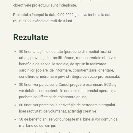
obiectivele proiectului sunt îndeplinite.
Proiectul a început la data 9.09.2022 și se va încheia la data
09.12.2022 având o durată de 3 luni.
Rezultate
50 tineri aflați în dificultate (persoane din mediul rural și
urban, proveniți din familii sărace, monoparentale etc.) vor
beneficia de serviciile sociale, de sprijin în realizarea
sarcinilor școlare, de informare, conștientizare, orientare,
consiliere și îndrumare privind integrarea socio-profesională;
30 tineri vor participa la Cursul pregătire examinare ECDL și
vor dobândi competențe în domeniul sistemului operator, a
pachetelor Office și de colaborare online;
50 tineri vor participa la activitățile de petrecere a timpului
liber (activități de voluntariat, activități creative)
50 de beneficiarii se vor cunoaște mai bine și vor comunica
mai bine cu cei din jur;