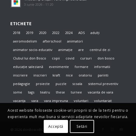
3 iunie 2026 - 11:20
ETICHETE
2018
2019
2020
2022
2024
ADS
adulți
aeromodelism
afterschool
animatori
animator socio-educativ
animație
are
centrul de zi
Clubul lui don Bosco
copii
covid
cursuri
don bosco
educație saleziană
evenimente
formare
informatii
inscriere
inscrieri
kraft
nice
oratoriu
parinti
pedagogie
proiecte
puzzle
scoala
sistemul preventiv
some
tags
teatru
these
turnee
vacanta de vara
vacanța
vara
vara impreuna
voluntari
voluntariat
Acest website foloseste cookie-uri proprii si de la terti pentru o
experienta mult mai buna si servicii adaptate nevoilor fiecaruia.
Acceptă
Setări
@ 2026 donBoscoBC