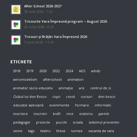
After School 2026-2027
28 iulie 2026 - 7:33
Tricourile Vara Împreună program – August 2026
26 iunie 2026 - 6:20
Tricouri și Brățări Vara Împreună 2026
3 iunie 2026 - 11:20
ETICHETE
2018
2019
2020
2022
2024
ADS
adulți
aeromodelism
afterschool
animatori
animator socio-educativ
animație
are
centrul de zi
Clubul lui don Bosco
copii
covid
cursuri
don bosco
educație saleziană
evenimente
formare
informatii
inscriere
inscrieri
kraft
nice
oratoriu
parinti
pedagogie
proiecte
puzzle
scoala
sistemul preventiv
some
tags
teatru
these
turnee
vacanta de vara